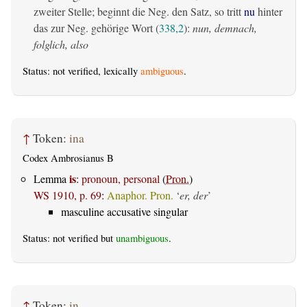
zweiter Stelle; beginnt die Neg. den Satz, so tritt
nu
hinter
das zur Neg. gehörige Wort (
338,2
):
nun, demnach,
folglich, also
Status: not verified, lexically
ambiguous
.
↑
Token:
ina
Codex Ambrosianus B
is
Lemma
:
pronoun, personal
(
Pron.
)
WS 1910, p. 69
:
Anaphor. Pron.
‘
er, der
’
masculine accusative singular
Status: not verified but
unambiguous
.
↑
Token:
in