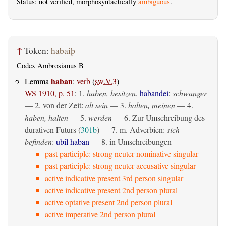
Status: not verified, morphosyntactically
ambiguous
.
↑
Token:
habaiþ
Codex Ambrosianus B
haban
Lemma
:
verb
(
sw.V.3
)
WS 1910, p. 51
:
1.
haben, besitzen
,
habandei
:
schwanger
— 2. von der Zeit:
alt sein
— 3.
halten, meinen
— 4.
haben, halten
— 5.
werden
— 6. Zur Umschreibung des
durativen Futurs (
301b
) — 7. m. Adverbien:
sich
befinden
:
ubil haban
— 8. in Umschreibungen
past participle: strong neuter nominative singular
past participle: strong neuter accusative singular
active indicative present 3rd person singular
active indicative present 2nd person plural
active optative present 2nd person plural
active imperative 2nd person plural