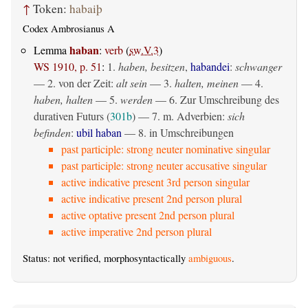
↑
Token:
habaiþ
Codex Ambrosianus A
haban
Lemma
:
verb
(
sw.V.3
)
WS 1910, p. 51
:
1.
haben, besitzen
,
habandei
:
schwanger
— 2. von der Zeit:
alt sein
— 3.
halten, meinen
— 4.
haben, halten
— 5.
werden
— 6. Zur Umschreibung des
durativen Futurs (
301b
) — 7. m. Adverbien:
sich
befinden
:
ubil haban
— 8. in Umschreibungen
past participle: strong neuter nominative singular
past participle: strong neuter accusative singular
active indicative present 3rd person singular
active indicative present 2nd person plural
active optative present 2nd person plural
active imperative 2nd person plural
Status: not verified, morphosyntactically
ambiguous
.