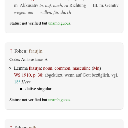
m. Akkusativ
in, auf, nach, zu
Richtung — III.
m. Genitiv
wegen, um __ willen, für, durch
Status: not verified but
unambiguous
.
↑
Token:
fraujin
Codex Ambrosianus A
frauja
Lemma
:
noun, common, masculine
(
Mn
)
WS 1910, p. 38
:
abgekürzt, wenn auf Gott bezüglich, vgl.
18
Herr
3
dative singular
Status: not verified but
unambiguous
.
↑
Token:
miþ