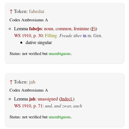
↑
Token:
fahedai
Codex Ambrosianus A
faheþs
Lemma
:
noun, common, feminine
(
Fi
)
WS 1910, p. 30
:
FiSing.
Freude über
in
m. Gen.
dative singular
Status: not verified but
unambiguous
.
↑
Token:
jah
Codex Ambrosianus A
jah
Lemma
:
unassigned
(
Indecl.
)
WS 1910, p. 71
:
und, und zwar, auch
Status: not verified but
unambiguous
.