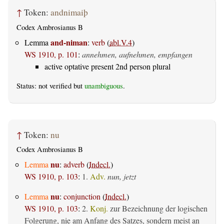
↑
Token:
andnimaiþ
Codex Ambrosianus B
and-niman
Lemma
:
verb
(
abl.V.4
)
WS 1910, p. 101
:
annehmen, aufnehmen, empfangen
active optative present 2nd person plural
Status: not verified but
unambiguous
.
↑
Token:
nu
Codex Ambrosianus B
nu
Lemma
:
adverb
(
Indecl.
)
WS 1910, p. 103
:
1.
Adv.
nun, jetzt
nu
Lemma
:
conjunction
(
Indecl.
)
WS 1910, p. 103
:
2.
Konj.
zur Bezeichnung der logischen
Folgerung, nie am Anfang des Satzes, sondern meist an