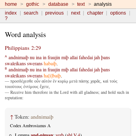
home
gothic
database
text
analysis
index
search
previous
next
chapter
options
?
Word analysis
Philippians 2:29
andnimaiþ
nu
ina
in
fraujin
miþ
allai
fahedai
jah
þans
A
swaleikans
swerans
habaiþ
,
andnimaiþ
nu
ina
in
fraujin
miþ
allai
fahedai
jah
þans
B
swaleikans
swerans
ha[i]baiþ
,
— προσδέχεσθε οὖν αὐτὸν ἐν κυρίῳ μετὰ πάσης χαρᾶς, καὶ τοὺς
τοιούτους ἐντίμους ἔχετε,
— Receive him therefore in the Lord with all gladness; and hold such in
reputation:
↑
Token:
andnimaiþ
Codex Ambrosianus A
and-niman
Lemma
:
verb
(
abl.V.4
)