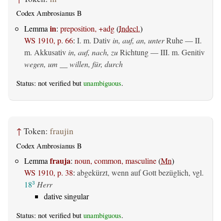
Codex Ambrosianus B
in
Lemma
:
preposition, +adg
(
Indecl.
)
WS 1910, p. 66
:
I.
m. Dativ
in, auf, an, unter
Ruhe — II.
m. Akkusativ
in, auf, nach, zu
Richtung — III.
m. Genitiv
wegen, um __ willen, für, durch
Status: not verified but
unambiguous
.
↑
Token:
fraujin
Codex Ambrosianus B
frauja
Lemma
:
noun, common, masculine
(
Mn
)
WS 1910, p. 38
:
abgekürzt, wenn auf Gott bezüglich, vgl.
18
Herr
3
dative singular
Status: not verified but
unambiguous
.