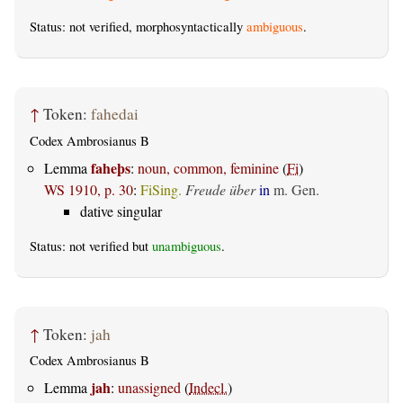
Status: not verified, morphosyntactically
ambiguous
.
↑
Token:
fahedai
Codex Ambrosianus B
faheþs
Lemma
:
noun, common, feminine
(
Fi
)
WS 1910, p. 30
:
FiSing.
Freude über
in
m. Gen.
dative singular
Status: not verified but
unambiguous
.
↑
Token:
jah
Codex Ambrosianus B
jah
Lemma
:
unassigned
(
Indecl.
)