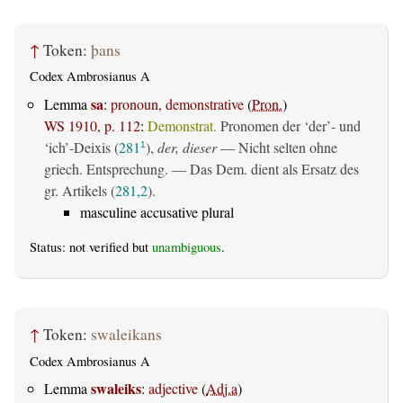
↑
Token:
þans
Codex Ambrosianus A
sa
Lemma
:
pronoun, demonstrative
(
Pron.
)
WS 1910, p. 112
:
Demonstrat.
Pronomen der ‘der’- und
‘ich’-Deixis (
281
),
der, dieser
— Nicht selten ohne
1
griech. Entsprechung. — Das Dem. dient als Ersatz des
gr. Artikels (
281,2
).
masculine accusative plural
Status: not verified but
unambiguous
.
↑
Token:
swaleikans
Codex Ambrosianus A
swaleiks
Lemma
:
adjective
(
Adj.a
)