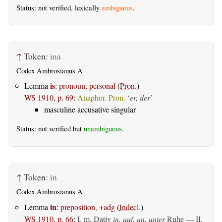
Status: not verified, lexically
ambiguous
.
↑
Token:
ina
Codex Ambrosianus A
is
Lemma
:
pronoun, personal
(
Pron.
)
WS 1910, p. 69
:
Anaphor. Pron.
‘
er, der
’
masculine accusative singular
Status: not verified but
unambiguous
.
↑
Token:
in
Codex Ambrosianus A
in
Lemma
:
preposition, +adg
(
Indecl.
)
WS 1910, p. 66
:
I.
m. Dativ
in, auf, an, unter
Ruhe — II.