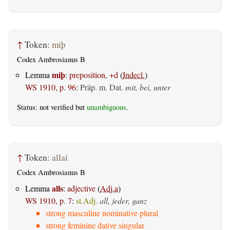
↑
Token:
miþ
Codex Ambrosianus B
miþ
Lemma
:
preposition, +d
(
Indecl.
)
WS 1910, p. 96
:
Präp. m. Dat.
mit, bei, unter
Status: not verified but
unambiguous
.
↑
Token:
allai
Codex Ambrosianus B
alls
Lemma
:
adjective
(
Adj.a
)
WS 1910, p. 7
:
st.Adj.
all, jeder, ganz
strong masculine nominative plural
strong feminine dative singular