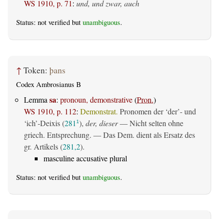
WS 1910, p. 71
:
und, und zwar, auch
Status: not verified but
unambiguous
.
↑
Token:
þans
Codex Ambrosianus B
sa
Lemma
:
pronoun, demonstrative
(
Pron.
)
WS 1910, p. 112
:
Demonstrat.
Pronomen der ‘der’- und
‘ich’-Deixis (
281
),
der, dieser
— Nicht selten ohne
1
griech. Entsprechung. — Das Dem. dient als Ersatz des
gr. Artikels (
281,2
).
masculine accusative plural
Status: not verified but
unambiguous
.