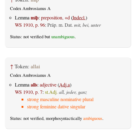
Codex Ambrosianus A
miþ
Lemma
:
preposition, +d
(
Indecl.
)
WS 1910, p. 96
:
Präp. m. Dat.
mit, bei, unter
Status: not verified but
unambiguous
.
↑
Token:
allai
Codex Ambrosianus A
alls
Lemma
:
adjective
(
Adj.a
)
WS 1910, p. 7
:
st.Adj.
all, jeder, ganz
strong masculine nominative plural
strong feminine dative singular
Status: not verified, morphosyntactically
ambiguous
.