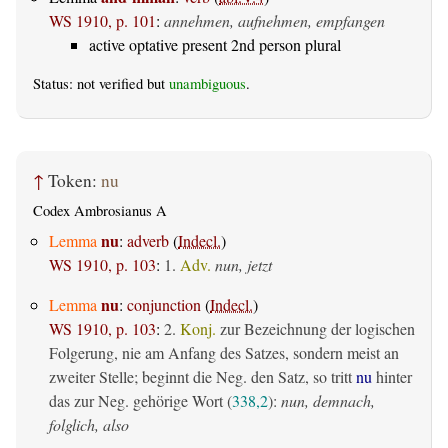
WS 1910, p. 101
:
annehmen, aufnehmen, empfangen
active optative present 2nd person plural
Status: not verified but
unambiguous
.
↑
Token:
nu
Codex Ambrosianus A
nu
Lemma
:
adverb
(
Indecl.
)
WS 1910, p. 103
:
1.
Adv.
nun, jetzt
nu
Lemma
:
conjunction
(
Indecl.
)
WS 1910, p. 103
:
2.
Konj.
zur Bezeichnung der logischen
Folgerung, nie am Anfang des Satzes, sondern meist an
zweiter Stelle; beginnt die Neg. den Satz, so tritt
nu
hinter
das zur Neg. gehörige Wort (
338,2
):
nun, demnach,
folglich, also