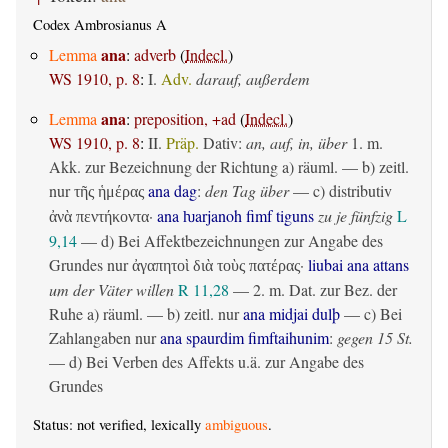
Codex Ambrosianus A
ana
Lemma
:
adverb
(
Indecl.
)
WS 1910, p. 8
:
I.
Adv.
darauf, außerdem
ana
Lemma
:
preposition, +ad
(
Indecl.
)
WS 1910, p. 8
:
II.
Präp.
Dativ
:
an, auf, in, über
1.
m.
Akk. zur Bezeichnung der Richtung
a)
räuml.
— b)
zeitl.
nur
ana dag
:
den Tag über
— c)
distributiv
τῆς ἡμέρας
·
ana ƕarjanoh fimf tiguns
zu je fünfzig
L
ἀνὰ πεντήκοντα
9,14
— d) Bei Affektbezeichnungen zur Angabe des
Grundes nur
·
liubai ana attans
ἀγαπητοὶ διὰ τοὺς πατέρας
um der Väter willen
R 11,28
— 2.
m. Dat. zur Bez. der
Ruhe
a)
räuml.
— b)
zeitl.
nur
ana midjai dulþ
— c) Bei
Zahlangaben nur
ana spaurdim fimftaihunim
:
gegen 15 St.
— d) Bei Verben des Affekts u.ä. zur Angabe des
Grundes
Status: not verified, lexically
ambiguous
.