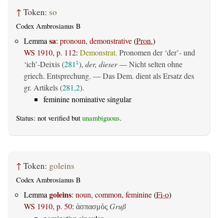
↑
Token:
so
Codex Ambrosianus B
sa
Lemma
:
pronoun, demonstrative
(
Pron.
)
WS 1910, p. 112
:
Demonstrat.
Pronomen der ‘der’- und
‘ich’-Deixis (
281
),
der, dieser
— Nicht selten ohne
1
griech. Entsprechung. — Das Dem. dient als Ersatz des
gr. Artikels (
281,2
).
feminine nominative singular
Status: not verified but
unambiguous
.
↑
Token:
goleins
Codex Ambrosianus B
goleins
Lemma
:
noun, common, feminine
(
Fi-o
)
WS 1910, p. 50
:
Gruß
ἀσπασμός