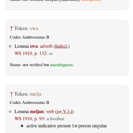
↑
Token:
swa
Codex Ambrosianus B
swa
Lemma
:
adverb
(
Indecl.
)
WS 1910, p. 132
:
so
Status: not verified but
unambiguous
.
↑
Token:
melja
Codex Ambrosianus B
meljan
Lemma
:
verb
(
sw.V.1-i
)
WS 1910, p. 93
:
schreiben
active indicative present 1st person singular