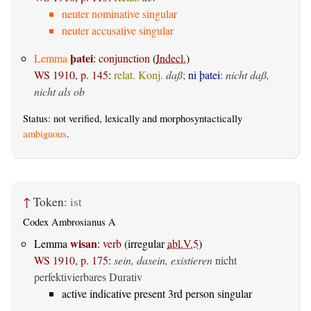
neuter nominative singular
neuter accusative singular
þatei
Lemma
:
conjunction
(
Indecl.
)
WS 1910, p. 145
:
relat. Konj.
daß
;
ni þatei
:
nicht daß,
nicht als ob
Status: not verified, lexically and morphosyntactically
ambiguous
.
↑
Token:
ist
Codex Ambrosianus A
wisan
Lemma
:
verb
(irregular
abl.V.5
)
WS 1910, p. 175
:
sein, dasein, existieren
nicht
perfektivierbares Durativ
active indicative present 3rd person singular