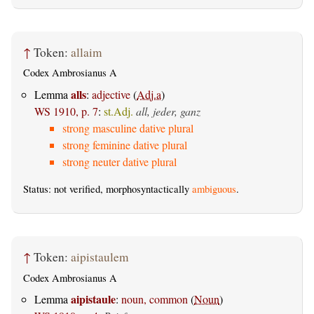
↑
Token:
allaim
Codex Ambrosianus A
alls
Lemma
:
adjective
(
Adj.a
)
WS 1910, p. 7
:
st.Adj.
all, jeder, ganz
strong masculine dative plural
strong feminine dative plural
strong neuter dative plural
Status: not verified, morphosyntactically
ambiguous
.
↑
Token:
aipistaulem
Codex Ambrosianus A
aipistaule
Lemma
:
noun, common
(
Noun
)