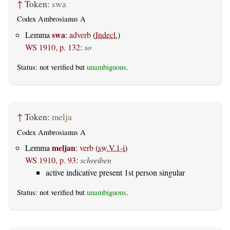
↑
Token:
swa
Codex Ambrosianus A
swa
Lemma
:
adverb
(
Indecl.
)
WS 1910, p. 132
:
so
Status: not verified but
unambiguous
.
↑
Token:
melja
Codex Ambrosianus A
meljan
Lemma
:
verb
(
sw.V.1-i
)
WS 1910, p. 93
:
schreiben
active indicative present 1st person singular
Status: not verified but
unambiguous
.