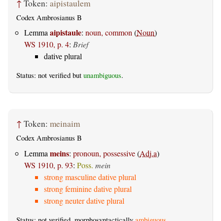
↑
Token:
aipistaulem
Codex Ambrosianus B
aipistaule
Lemma
:
noun, common
(
Noun
)
WS 1910, p. 4
:
Brief
dative plural
Status: not verified but
unambiguous
.
↑
Token:
meinaim
Codex Ambrosianus B
meins
Lemma
:
pronoun, possessive
(
Adj.a
)
WS 1910, p. 93
:
Poss.
mein
strong masculine dative plural
strong feminine dative plural
strong neuter dative plural
Status: not verified, morphosyntactically
ambiguous
.