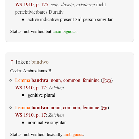
WS 1910, p. 175
:
sein, dasein, existieren
nicht
perfektivierbares Durativ
active indicative present 3rd person singular
Status: not verified but
unambiguous
.
↑
Token:
bandwo
Codex Ambrosianus B
bandwa
Lemma
:
noun, common, feminine
(
Fwo
)
WS 1910, p. 17
:
Zeichen
genitive plural
bandwo
Lemma
:
noun, common, feminine
(
Fn
)
WS 1910, p. 17
:
Zeichen
nominative singular
Status: not verified, lexically
ambiguous
.