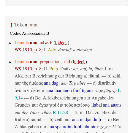
↑
Token:
ana
Codex Ambrosianus B
ana
Lemma
:
adverb
(
Indecl.
)
WS 1910, p. 8
:
I.
Adv.
darauf, außerdem
ana
Lemma
:
preposition, +ad
(
Indecl.
)
WS 1910, p. 8
:
II.
Präp.
Dativ
:
an, auf, in, über
1.
m.
Akk. zur Bezeichnung der Richtung
a)
räuml.
— b)
zeitl.
nur
ana dag
:
den Tag über
— c)
distributiv
τῆς ἡμέρας
·
ana ƕarjanoh fimf tiguns
zu je fünfzig
L
ἀνὰ πεντήκοντα
9,14
— d) Bei Affektbezeichnungen zur Angabe des
Grundes nur
·
liubai ana attans
ἀγαπητοὶ διὰ τοὺς πατέρας
um der Väter willen
R 11,28
— 2.
m. Dat. zur Bez. der
Ruhe
a)
räuml.
— b)
zeitl.
nur
ana midjai dulþ
— c) Bei
Zahlangaben nur
ana spaurdim fimftaihunim
:
gegen 15 St.