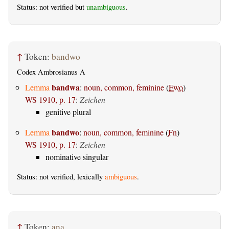
Status: not verified but
unambiguous
.
↑
Token:
bandwo
Codex Ambrosianus A
bandwa
Lemma
:
noun, common, feminine
(
Fwo
)
WS 1910, p. 17
:
Zeichen
genitive plural
bandwo
Lemma
:
noun, common, feminine
(
Fn
)
WS 1910, p. 17
:
Zeichen
nominative singular
Status: not verified, lexically
ambiguous
.
↑
Token:
ana