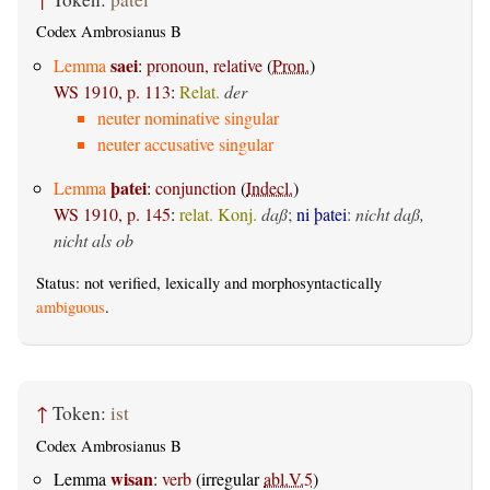
Codex Ambrosianus B
saei
Lemma
:
pronoun, relative
(
Pron.
)
WS 1910, p. 113
:
Relat.
der
neuter nominative singular
neuter accusative singular
þatei
Lemma
:
conjunction
(
Indecl.
)
WS 1910, p. 145
:
relat. Konj.
daß
;
ni þatei
:
nicht daß,
nicht als ob
Status: not verified, lexically and morphosyntactically
ambiguous
.
↑
Token:
ist
Codex Ambrosianus B
wisan
Lemma
:
verb
(irregular
abl.V.5
)