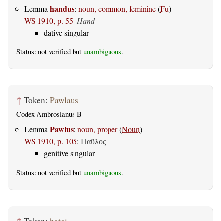
handus
Lemma
:
noun, common, feminine
(
Fu
)
WS 1910, p. 55
:
Hand
dative singular
Status: not verified but
unambiguous
.
↑
Token:
Pawlaus
Codex Ambrosianus B
Pawlus
Lemma
:
noun, proper
(
Noun
)
WS 1910, p. 105
:
Παῦλος
genitive singular
Status: not verified but
unambiguous
.
↑
Token:
þatei