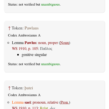
Status: not verified but
unambiguous
.
↑
Token:
Pawlaus
Codex Ambrosianus A
Pawlus
Lemma
:
noun, proper
(
Noun
)
WS 1910, p. 105
:
Παῦλος
genitive singular
Status: not verified but
unambiguous
.
↑
Token:
þatei
Codex Ambrosianus A
saei
Lemma
:
pronoun, relative
(
Pron.
)
WS 1910, p. 113
:
Relat.
der