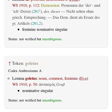
WS 1910, p. 112
:
Demonstrat.
Pronomen der ‘der’- und
‘ich’-Deixis (
281
),
der, dieser
— Nicht selten ohne
1
griech. Entsprechung. — Das Dem. dient als Ersatz des
gr. Artikels (
281,2
).
feminine nominative singular
Status: not verified but
unambiguous
.
↑
Token:
goleins
Codex Ambrosianus A
goleins
Lemma
:
noun, common, feminine
(
Fi-o
)
WS 1910, p. 50
:
Gruß
ἀσπασμός
nominative singular
Status: not verified but
unambiguous
.