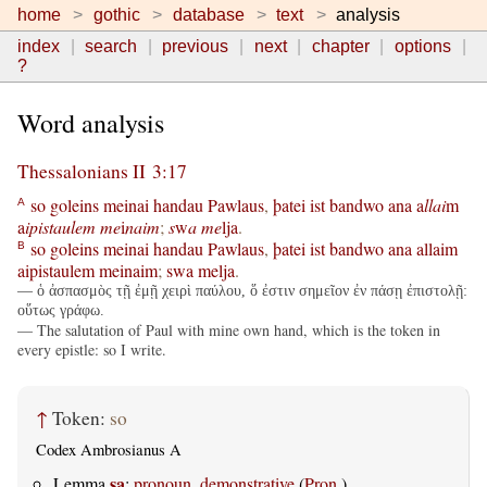
home
gothic
database
text
analysis
index
search
previous
next
chapter
options
?
Word analysis
Thessalonians II 3:17
so
goleins
meinai
handau
Pawlaus
,
þatei
ist
bandwo
ana
a
llai
m
A
a
ipistaulem
me
i
naim
;
s
w
a
me
lja
.
so
goleins
meinai
handau
Pawlaus
,
þatei
ist
bandwo
ana
allaim
B
aipistaulem
meinaim
;
swa
melja
.
— ὁ ἀσπασμὸς τῇ ἐμῇ χειρὶ παύλου, ὅ ἐστιν σημεῖον ἐν πάσῃ ἐπιστολῇ:
οὕτως γράφω.
— The salutation of Paul with mine own hand, which is the token in
every epistle: so I write.
↑
Token:
so
Codex Ambrosianus A
sa
Lemma
:
pronoun, demonstrative
(
Pron.
)