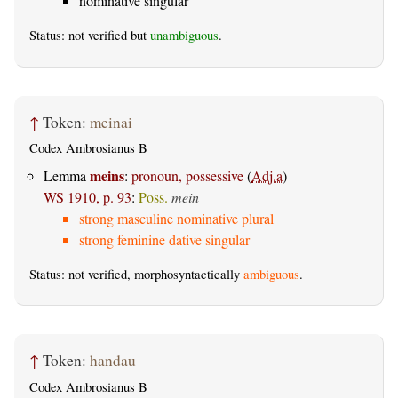
nominative singular
Status: not verified but
unambiguous
.
↑
Token:
meinai
Codex Ambrosianus B
meins
Lemma
:
pronoun, possessive
(
Adj.a
)
WS 1910, p. 93
:
Poss.
mein
strong masculine nominative plural
strong feminine dative singular
Status: not verified, morphosyntactically
ambiguous
.
↑
Token:
handau
Codex Ambrosianus B