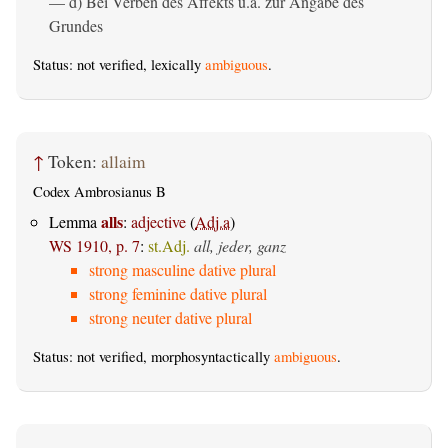
— d) Bei Verben des Affekts u.ä. zur Angabe des
Grundes
Status: not verified, lexically
ambiguous
.
↑
Token:
allaim
Codex Ambrosianus B
alls
Lemma
:
adjective
(
Adj.a
)
WS 1910, p. 7
:
st.Adj.
all, jeder, ganz
strong masculine dative plural
strong feminine dative plural
strong neuter dative plural
Status: not verified, morphosyntactically
ambiguous
.