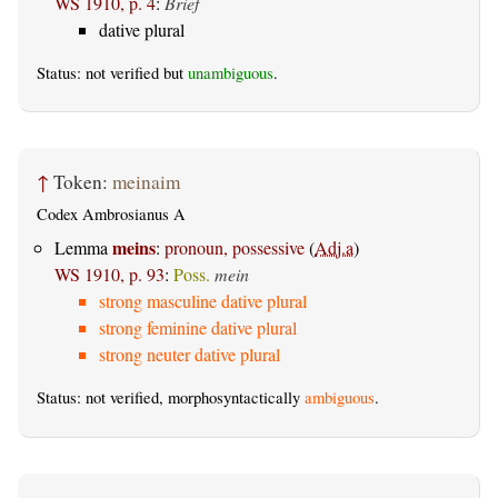
WS 1910, p. 4
:
Brief
dative plural
Status: not verified but
unambiguous
.
↑
Token:
meinaim
Codex Ambrosianus A
meins
Lemma
:
pronoun, possessive
(
Adj.a
)
WS 1910, p. 93
:
Poss.
mein
strong masculine dative plural
strong feminine dative plural
strong neuter dative plural
Status: not verified, morphosyntactically
ambiguous
.