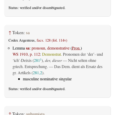
Status:
verified
and/or disambiguated.
↑
Token:
sa
Codex Argenteus,
facs. 128 (fol. 114v)
sa
Lemma
:
pronoun, demonstrative
(
Pron.
)
WS 1910, p. 112
:
Demonstrat.
Pronomen der ‘der’- und
‘ich’-Deixis (
281
),
der, dieser
— Nicht selten ohne
1
griech. Entsprechung. — Das Dem. dient als Ersatz des
gr. Artikels (
281,2
).
masculine nominative singular
Status:
verified
and/or disambiguated.
↑
Token:
auhumista