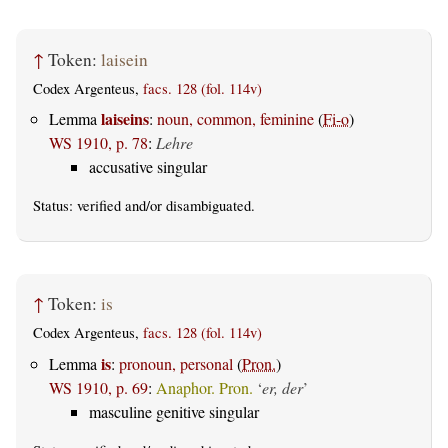
↑
Token:
laisein
Codex Argenteus,
facs. 128 (fol. 114v)
laiseins
Lemma
:
noun, common, feminine
(
Fi-o
)
WS 1910, p. 78
:
Lehre
accusative singular
Status:
verified
and/or disambiguated.
↑
Token:
is
Codex Argenteus,
facs. 128 (fol. 114v)
is
Lemma
:
pronoun, personal
(
Pron.
)
WS 1910, p. 69
:
Anaphor. Pron.
‘
er, der
’
masculine genitive singular