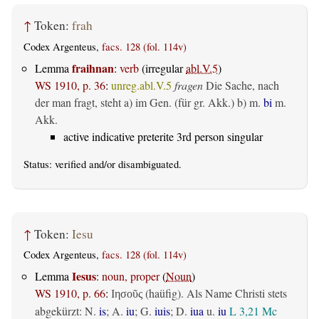
↑
Token:
frah
Codex Argenteus,
facs. 128 (fol. 114v)
fraihnan
Lemma
:
verb
(irregular
abl.V.5
)
WS 1910, p. 36
:
unreg.abl.V.5
fragen
Die Sache, nach
der man fragt, steht a) im Gen. (für gr. Akk.) b) m.
bi
m.
Akk.
active indicative preterite 3rd person singular
Status:
verified
and/or disambiguated.
↑
Token:
Iesu
Codex Argenteus,
facs. 128 (fol. 114v)
Iesus
Lemma
:
noun, proper
(
Noun
)
WS 1910, p. 66
:
(haüfig). Als Name Christi stets
Ιησοῦς
abgekürzt: N.
is
; A.
iu
; G.
iuis
; D.
iua
u.
iu
L 3,21
Mc