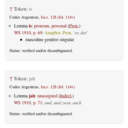
↑
Token:
is
Codex Argenteus,
facs. 128 (fol. 114v)
is
Lemma
:
pronoun, personal
(
Pron.
)
WS 1910, p. 69
:
Anaphor. Pron.
‘
er, der
’
masculine genitive singular
Status:
verified
and/or disambiguated.
↑
Token:
jah
Codex Argenteus,
facs. 128 (fol. 114v)
jah
Lemma
:
unassigned
(
Indecl.
)
WS 1910, p. 71
:
und, und zwar, auch
Status:
verified
and/or disambiguated.