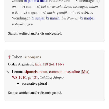
zeitlich
bi þamma mela
:
zu dieser Zeit
— 3.
übertragen
a)
an
— b)
von
— c)
bei etwas schwören, bezeugen, bitten
u.ä
. — d)
wegen
— e)
nach, gemäß
— 4. adverbielle
Wendungen
bi sunjai
;
bi namin
:
bei Namen
;
bi nauþai
:
notgedrungen
Status:
verified
and/or disambiguated.
↑
Token:
siponjans
Codex Argenteus,
facs. 128 (fol. 114v)
siponeis
Lemma
:
noun, common, masculine
(
Mia
)
WS 1910, p. 121
:
Schüler, Jünger
accusative plural
Status:
verified
and/or disambiguated.