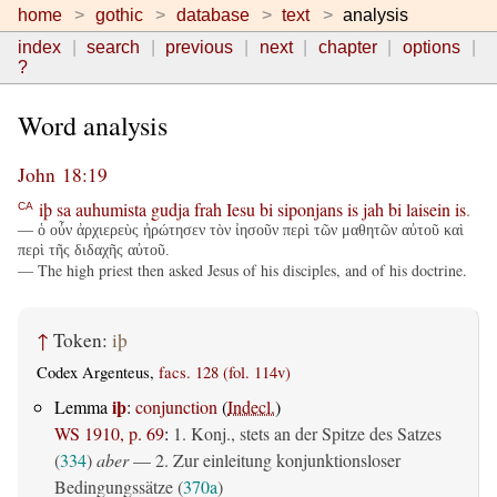
home
gothic
database
text
analysis
index
search
previous
next
chapter
options
?
Word analysis
John 18:19
iþ
sa
auhumista
gudja
frah
Iesu
bi
siponjans
is
jah
bi
laisein
is
.
CA
— ὁ οὖν ἀρχιερεὺς ἠρώτησεν τὸν ἰησοῦν περὶ τῶν μαθητῶν αὐτοῦ καὶ
περὶ τῆς διδαχῆς αὐτοῦ.
— The high priest then asked Jesus of his disciples, and of his doctrine.
↑
Token:
iþ
Codex Argenteus,
facs. 128 (fol. 114v)
iþ
Lemma
:
conjunction
(
Indecl.
)
WS 1910, p. 69
:
1. Konj., stets an der Spitze des Satzes
(
334
)
aber
— 2. Zur einleitung konjunktionsloser
Bedingungssätze (
370a
)