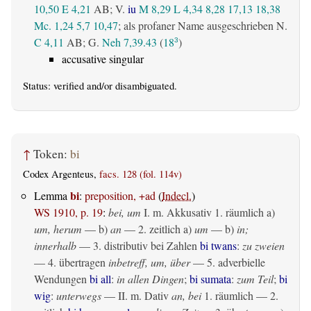
10,50
E 4,21
AB
; V.
iu
M 8,29
L 4,34
8,28
17,13
18,38
Mc. 1,24
5,7
10,47
; als profaner Name ausgeschrieben N.
C 4,11
AB
; G.
Neh 7,39.43
(
18
)
3
accusative singular
Status:
verified
and/or disambiguated.
↑
Token:
bi
Codex Argenteus,
facs. 128 (fol. 114v)
bi
Lemma
:
preposition, +ad
(
Indecl.
)
WS 1910, p. 19
:
bei, um
I.
m. Akkusativ
1.
räumlich
a)
um, herum
— b)
an
— 2.
zeitlich
a)
um
— b)
in;
innerhalb
— 3. distributiv bei Zahlen
bi twans
:
zu zweien
— 4.
übertragen
inbetreff, um, über
— 5. adverbielle
Wendungen
bi all
:
in allen Dingen
;
bi sumata
:
zum Teil
;
bi
wig
:
unterwegs
— II.
m. Dativ
an, bei
1.
räumlich
— 2.