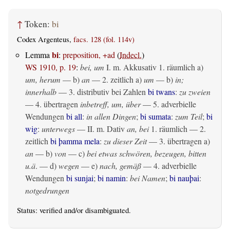
↑
Token:
bi
Codex Argenteus,
facs. 128 (fol. 114v)
bi
Lemma
:
preposition, +ad
(
Indecl.
)
WS 1910, p. 19
:
bei, um
I.
m. Akkusativ
1.
räumlich
a)
um, herum
— b)
an
— 2.
zeitlich
a)
um
— b)
in;
innerhalb
— 3. distributiv bei Zahlen
bi twans
:
zu zweien
— 4.
übertragen
inbetreff, um, über
— 5. adverbielle
Wendungen
bi all
:
in allen Dingen
;
bi sumata
:
zum Teil
;
bi
wig
:
unterwegs
— II.
m. Dativ
an, bei
1.
räumlich
— 2.
zeitlich
bi þamma mela
:
zu dieser Zeit
— 3.
übertragen
a)
an
— b)
von
— c)
bei etwas schwören, bezeugen, bitten
u.ä
. — d)
wegen
— e)
nach, gemäß
— 4. adverbielle
Wendungen
bi sunjai
;
bi namin
:
bei Namen
;
bi nauþai
:
notgedrungen
Status:
verified
and/or disambiguated.