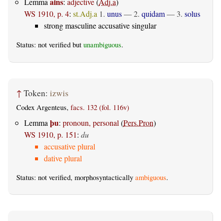
ains
Lemma
:
adjective
(
Adj.a
)
WS 1910, p. 4
:
st.Adj.a
1.
unus
— 2.
quidam
— 3.
solus
strong masculine accusative singular
Status: not verified but
unambiguous
.
↑
Token:
izwis
Codex Argenteus,
facs. 132 (fol. 116v)
þu
Lemma
:
pronoun, personal
(
Pers.Pron
)
WS 1910, p. 151
:
du
accusative plural
dative plural
Status: not verified, morphosyntactically
ambiguous
.