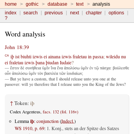
home
gothic
database
text
analysis
index
search
previous
next
chapter
options
?
Word analysis
John 18:39
iþ
ist
biuhti
izwis
ei
ainana
izwis
fraletau
in
pasxa
;
wileidu
nu
CA
ei
fraletau
izwis
þana
þiudan
Iudaie
?
— ἔστιν δὲ συνήθεια ὑμῖν ἵνα ἕνα ἀπολύσω ὑμῖν ἐν τῷ πάσχα: βούλεσθε
οὖν ἀπολύσω ὑμῖν τὸν βασιλέα τῶν ἰουδαίων;
— But ye have a custom, that I should release unto you one at the
passover: will ye therefore that I release unto you the King of the Jews?
↑
Token:
iþ
Codex Argenteus,
facs. 132 (fol. 116v)
iþ
Lemma
:
conjunction
(
Indecl.
)
WS 1910, p. 69
:
1. Konj., stets an der Spitze des Satzes