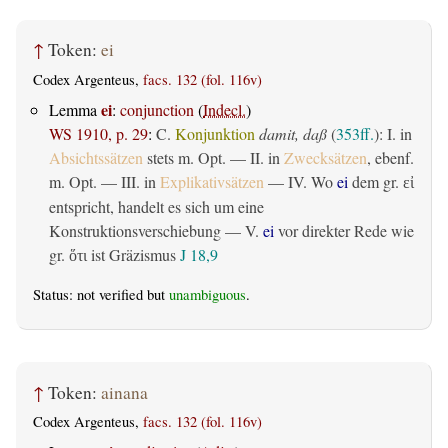
↑
Token:
ei
Codex Argenteus,
facs. 132 (fol. 116v)
ei
Lemma
:
conjunction
(
Indecl.
)
WS 1910, p. 29
:
C.
Konjunktion
damit, daß
(
353ff.
): I. in
Absichtssätzen
stets m. Opt. — II. in
Zwecksätzen
, ebenf.
m. Opt. — III. in
Explikativsätzen
— IV. Wo
ei
dem gr.
εἰ
entspricht, handelt es sich um eine
Konstruktionsverschiebung — V.
ei
vor direkter Rede wie
gr.
ist Gräzismus
J 18,9
ὅτι
Status: not verified but
unambiguous
.
↑
Token:
ainana
Codex Argenteus,
facs. 132 (fol. 116v)