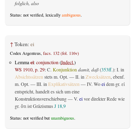
folglich, also
Status: not verified, lexically
ambiguous
.
↑
Token:
ei
Codex Argenteus,
facs. 132 (fol. 116v)
ei
Lemma
:
conjunction
(
Indecl.
)
WS 1910, p. 29
:
C.
Konjunktion
damit, daß
(
353ff.
): I. in
Absichtssätzen
stets m. Opt. — II. in
Zwecksätzen
, ebenf.
m. Opt. — III. in
Explikativsätzen
— IV. Wo
ei
dem gr.
εἰ
entspricht, handelt es sich um eine
Konstruktionsverschiebung — V.
ei
vor direkter Rede wie
gr.
ist Gräzismus
J 18,9
ὅτι
Status: not verified but
unambiguous
.