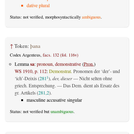
dative plural
Status: not verified, morphosyntactically
ambiguous
.
↑
Token:
þana
Codex Argenteus,
facs. 132 (fol. 116v)
sa
Lemma
:
pronoun, demonstrative
(
Pron.
)
WS 1910, p. 112
:
Demonstrat.
Pronomen der ‘der’- und
‘ich’-Deixis (
281
),
der, dieser
— Nicht selten ohne
1
griech. Entsprechung. — Das Dem. dient als Ersatz des
gr. Artikels (
281,2
).
masculine accusative singular
Status: not verified but
unambiguous
.