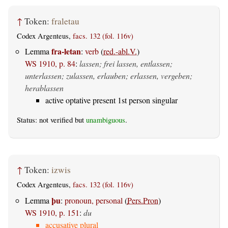
↑
Token:
fraletau
Codex Argenteus,
facs. 132 (fol. 116v)
fra-letan
Lemma
:
verb
(
red.-abl.V.
)
WS 1910, p. 84
:
lassen; frei lassen, entlassen;
unterlassen; zulassen, erlauben; erlassen, vergeben;
herablassen
active optative present 1st person singular
Status: not verified but
unambiguous
.
↑
Token:
izwis
Codex Argenteus,
facs. 132 (fol. 116v)
þu
Lemma
:
pronoun, personal
(
Pers.Pron
)
WS 1910, p. 151
:
du
accusative plural