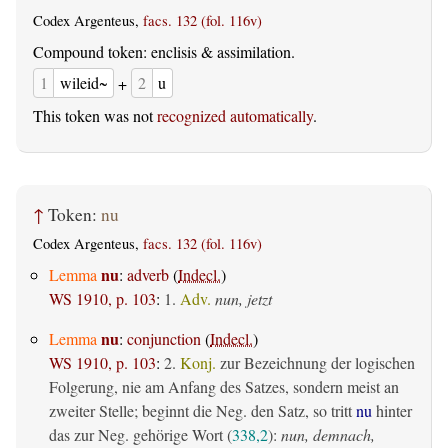
Codex Argenteus,
facs. 132 (fol. 116v)
Compound token: enclisis & assimilation.
1
wileid~
+
2
u
This token was not
recognized automatically
.
↑
Token:
nu
Codex Argenteus,
facs. 132 (fol. 116v)
nu
Lemma
:
adverb
(
Indecl.
)
WS 1910, p. 103
:
1.
Adv.
nun, jetzt
nu
Lemma
:
conjunction
(
Indecl.
)
WS 1910, p. 103
:
2.
Konj.
zur Bezeichnung der logischen
Folgerung, nie am Anfang des Satzes, sondern meist an
zweiter Stelle; beginnt die Neg. den Satz, so tritt
nu
hinter
das zur Neg. gehörige Wort (
338,2
):
nun, demnach,