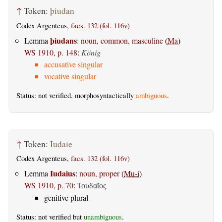
↑
Token:
þiudan
Codex Argenteus,
facs. 132 (fol. 116v)
þiudans
Lemma
:
noun, common, masculine
(
Ma
)
WS 1910, p. 148
:
König
accusative singular
vocative singular
Status: not verified, morphosyntactically
ambiguous
.
↑
Token:
Iudaie
Codex Argenteus,
facs. 132 (fol. 116v)
Iudaius
Lemma
:
noun, proper
(
Mu-i
)
WS 1910, p. 70
:
Ἰουδαῖος
genitive plural
Status: not verified but
unambiguous
.