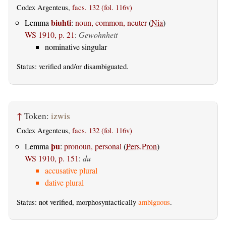
Codex Argenteus,
facs. 132 (fol. 116v)
biuhti
Lemma
:
noun, common, neuter
(
Nia
)
WS 1910, p. 21
:
Gewohnheit
nominative singular
Status:
verified
and/or disambiguated.
↑
Token:
izwis
Codex Argenteus,
facs. 132 (fol. 116v)
þu
Lemma
:
pronoun, personal
(
Pers.Pron
)
WS 1910, p. 151
:
du
accusative plural
dative plural
Status: not verified, morphosyntactically
ambiguous
.