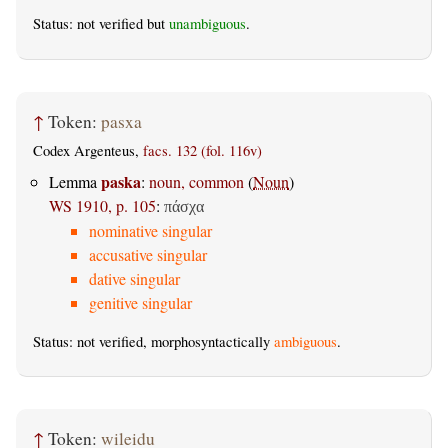
Status: not verified but
unambiguous
.
↑
Token:
pasxa
Codex Argenteus,
facs. 132 (fol. 116v)
paska
Lemma
:
noun, common
(
Noun
)
WS 1910, p. 105
:
πάσχα
nominative singular
accusative singular
dative singular
genitive singular
Status: not verified, morphosyntactically
ambiguous
.
↑
Token:
wileidu