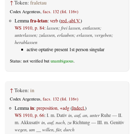
↑
Token:
fraletau
Codex Argenteus,
facs. 132 (fol. 116v)
fra-letan
Lemma
:
verb
(
red.-abl.V.
)
WS 1910, p. 84
:
lassen; frei lassen, entlassen;
unterlassen; zulassen, erlauben; erlassen, vergeben;
herablassen
active optative present 1st person singular
Status: not verified but
unambiguous
.
↑
Token:
in
Codex Argenteus,
facs. 132 (fol. 116v)
in
Lemma
:
preposition, +adg
(
Indecl.
)
WS 1910, p. 66
:
I.
m. Dativ
in, auf, an, unter
Ruhe — II.
m. Akkusativ
in, auf, nach, zu
Richtung — III.
m. Genitiv
wegen, um __ willen, für, durch