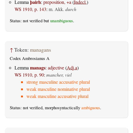
þairh
Lemma
:
preposition, +a
(
Indecl.
)
WS 1910, p. 143
:
m. Akk.
durch
Status: not verified but
unambiguous
.
↑
Token:
managans
Codex Ambrosianus A
manags
Lemma
:
adjective
(
Adj.a
)
WS 1910, p. 90
:
mancher, viel
strong masculine accusative plural
weak masculine nominative plural
weak masculine accusative plural
Status: not verified, morphosyntactically
ambiguous
.