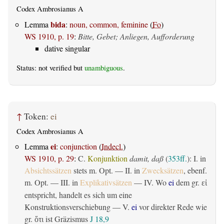
Codex Ambrosianus A
bida
Lemma
:
noun, common, feminine
(
Fo
)
WS 1910, p. 19
:
Bitte, Gebet; Anliegen, Aufforderung
dative singular
Status: not verified but
unambiguous
.
↑
Token:
ei
Codex Ambrosianus A
ei
Lemma
:
conjunction
(
Indecl.
)
WS 1910, p. 29
:
C.
Konjunktion
damit, daß
(
353ff.
): I. in
Absichtssätzen
stets m. Opt. — II. in
Zwecksätzen
, ebenf.
m. Opt. — III. in
Explikativsätzen
— IV. Wo
ei
dem gr.
εἰ
entspricht, handelt es sich um eine
Konstruktionsverschiebung — V.
ei
vor direkter Rede wie
gr.
ist Gräzismus
J 18,9
ὅτι