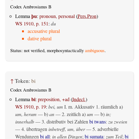
Codex Ambrosianus B
þu
Lemma
:
pronoun, personal
(
Pers.Pron
)
WS 1910, p. 151
:
du
accusative plural
dative plural
Status: not verified, morphosyntactically
ambiguous
.
↑
Token:
bi
Codex Ambrosianus B
bi
Lemma
:
preposition, +ad
(
Indecl.
)
WS 1910, p. 19
:
bei, um
I.
m. Akkusativ
1.
räumlich
a)
um, herum
— b)
an
— 2.
zeitlich
a)
um
— b)
in;
innerhalb
— 3. distributiv bei Zahlen
bi twans
:
zu zweien
— 4.
übertragen
inbetreff, um, über
— 5. adverbielle
Wendungen
bi all
:
in allen Dingen
;
bi sumata
:
zum Teil
;
bi