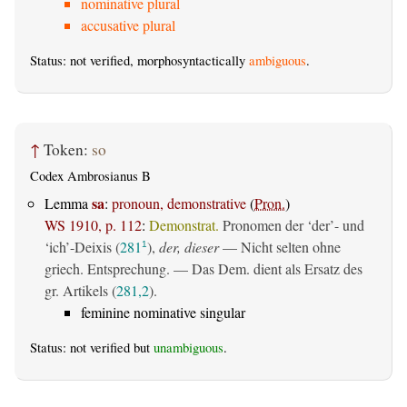
nominative plural
accusative plural
Status: not verified, morphosyntactically
ambiguous
.
↑
Token:
so
Codex Ambrosianus B
sa
Lemma
:
pronoun, demonstrative
(
Pron.
)
WS 1910, p. 112
:
Demonstrat.
Pronomen der ‘der’- und
‘ich’-Deixis (
281
),
der, dieser
— Nicht selten ohne
1
griech. Entsprechung. — Das Dem. dient als Ersatz des
gr. Artikels (
281,2
).
feminine nominative singular
Status: not verified but
unambiguous
.