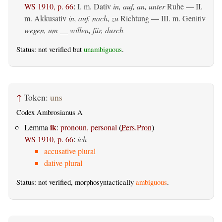
WS 1910, p. 66
:
I.
m. Dativ
in, auf, an, unter
Ruhe — II.
m. Akkusativ
in, auf, nach, zu
Richtung — III.
m. Genitiv
wegen, um __ willen, für, durch
Status: not verified but
unambiguous
.
↑
Token:
uns
Codex Ambrosianus A
ik
Lemma
:
pronoun, personal
(
Pers.Pron
)
WS 1910, p. 66
:
ich
accusative plural
dative plural
Status: not verified, morphosyntactically
ambiguous
.