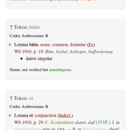
↑
Token:
bidai
Codex Ambrosianus B
bida
Lemma
:
noun, common, feminine
(
Fo
)
WS 1910, p. 19
:
Bitte, Gebet; Anliegen, Aufforderung
dative singular
Status: not verified but
unambiguous
.
↑
Token:
ei
Codex Ambrosianus B
ei
Lemma
:
conjunction
(
Indecl.
)
WS 1910, p. 29
:
C.
Konjunktion
damit, daß
(
353ff.
): I. in
Absichtssätzen
stets m. Opt. — II. in
Zwecksätzen
, ebenf.