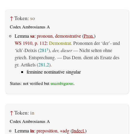
↑
Token:
so
Codex Ambrosianus A
sa
Lemma
:
pronoun, demonstrative
(
Pron.
)
WS 1910, p. 112
:
Demonstrat.
Pronomen der ‘der’- und
‘ich’-Deixis (
281
),
der, dieser
— Nicht selten ohne
1
griech. Entsprechung. — Das Dem. dient als Ersatz des
gr. Artikels (
281,2
).
feminine nominative singular
Status: not verified but
unambiguous
.
↑
Token:
in
Codex Ambrosianus A
in
Lemma
:
preposition, +adg
(
Indecl.
)