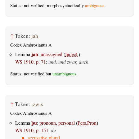
Status: not verified, morphosyntactically
ambiguous
.
↑
Token:
jah
Codex Ambrosianus A
jah
Lemma
:
unassigned
(
Indecl.
)
WS 1910, p. 71
:
und, und zwar, auch
Status: not verified but
unambiguous
.
↑
Token:
izwis
Codex Ambrosianus A
þu
Lemma
:
pronoun, personal
(
Pers.Pron
)
WS 1910, p. 151
:
du
accusative plural