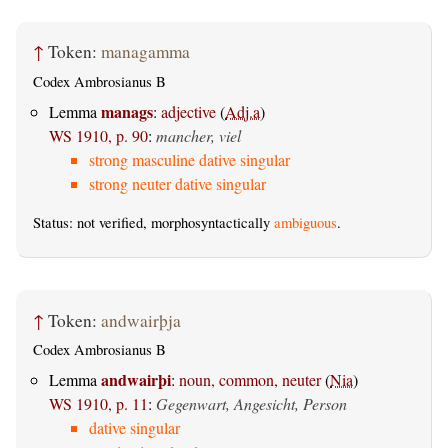
↑
Token:
managamma
Codex Ambrosianus B
manags
Lemma
:
adjective
(
Adj.a
)
WS 1910, p. 90
:
mancher, viel
strong masculine dative singular
strong neuter dative singular
Status: not verified, morphosyntactically
ambiguous
.
↑
Token:
andwairþja
Codex Ambrosianus B
andwairþi
Lemma
:
noun, common, neuter
(
Nia
)
WS 1910, p. 11
:
Gegenwart, Angesicht, Person
dative singular