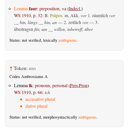
faur
Lemma
:
preposition, +a
(
Indecl.
)
WS 1910, p. 32
:
B.
Präpos.
m. Akk.
vor
1.
räumlich
vor
__ hin, längs __ hin, an
— 2.
zeitlich
vor
— 3.
übertragen
für, um __ willen, inbetreff, über
Status: not verified, lexically
ambiguous
.
↑
Token:
uns
Codex Ambrosianus A
ik
Lemma
:
pronoun, personal
(
Pers.Pron
)
WS 1910, p. 66
:
ich
accusative plural
dative plural
Status: not verified, morphosyntactically
ambiguous
.