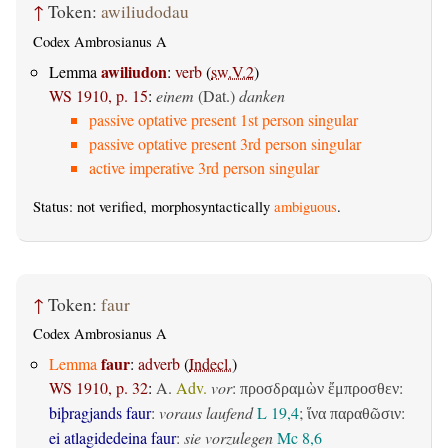
↑
Token:
awiliudodau
Codex Ambrosianus A
awiliudon
Lemma
:
verb
(
sw.V.2
)
WS 1910, p. 15
:
einem
(Dat.)
danken
passive optative present 1st person singular
passive optative present 3rd person singular
active imperative 3rd person singular
Status: not verified, morphosyntactically
ambiguous
.
↑
Token:
faur
Codex Ambrosianus A
faur
Lemma
:
adverb
(
Indecl.
)
WS 1910, p. 32
:
A.
Adv.
vor
:
:
προσδραμὼν ἔμπροσθεν
biþragjands faur
:
voraus laufend
L 19,4
;
:
ἵνα παραθῶσιν
ei atlagidedeina faur
:
sie vorzulegen
Mc 8,6