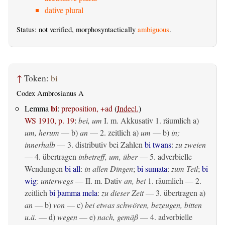
dative plural
Status: not verified, morphosyntactically
ambiguous
.
↑
Token:
bi
Codex Ambrosianus A
bi
Lemma
:
preposition, +ad
(
Indecl.
)
WS 1910, p. 19
:
bei, um
I.
m. Akkusativ
1.
räumlich
a)
um, herum
— b)
an
— 2.
zeitlich
a)
um
— b)
in;
innerhalb
— 3. distributiv bei Zahlen
bi twans
:
zu zweien
— 4.
übertragen
inbetreff, um, über
— 5. adverbielle
Wendungen
bi all
:
in allen Dingen
;
bi sumata
:
zum Teil
;
bi
wig
:
unterwegs
— II.
m. Dativ
an, bei
1.
räumlich
— 2.
zeitlich
bi þamma mela
:
zu dieser Zeit
— 3.
übertragen
a)
an
— b)
von
— c)
bei etwas schwören, bezeugen, bitten
u.ä
. — d)
wegen
— e)
nach, gemäß
— 4. adverbielle