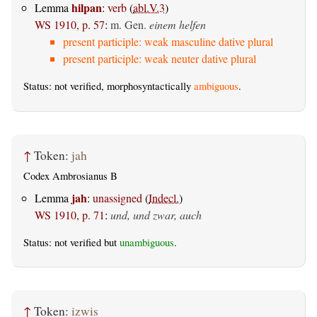
hilpan
Lemma
:
verb
(
abl.V.3
)
WS 1910, p. 57
:
m. Gen.
einem helfen
present participle: weak masculine dative plural
present participle: weak neuter dative plural
Status: not verified, morphosyntactically
ambiguous
.
↑
Token:
jah
Codex Ambrosianus B
jah
Lemma
:
unassigned
(
Indecl.
)
WS 1910, p. 71
:
und, und zwar, auch
Status: not verified but
unambiguous
.
↑
Token:
izwis