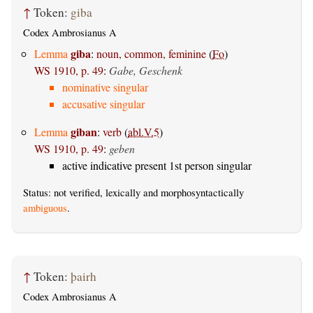
↑
Token:
giba
Codex Ambrosianus A
giba
Lemma
:
noun, common, feminine
(
Fo
)
WS 1910, p. 49
:
Gabe, Geschenk
nominative singular
accusative singular
giban
Lemma
:
verb
(
abl.V.5
)
WS 1910, p. 49
:
geben
active indicative present 1st person singular
Status: not verified, lexically and morphosyntactically
ambiguous
.
↑
Token:
þairh
Codex Ambrosianus A