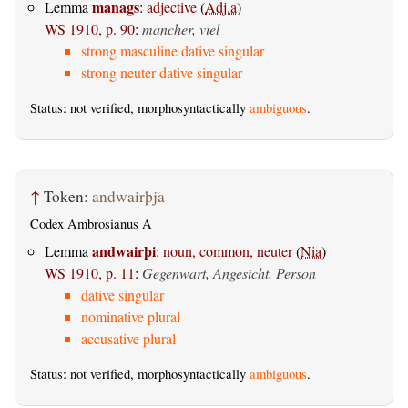
manags
Lemma
:
adjective
(
Adj.a
)
WS 1910, p. 90
:
mancher, viel
strong masculine dative singular
strong neuter dative singular
Status: not verified, morphosyntactically
ambiguous
.
↑
Token:
andwairþja
Codex Ambrosianus A
andwairþi
Lemma
:
noun, common, neuter
(
Nia
)
WS 1910, p. 11
:
Gegenwart, Angesicht, Person
dative singular
nominative plural
accusative plural
Status: not verified, morphosyntactically
ambiguous
.