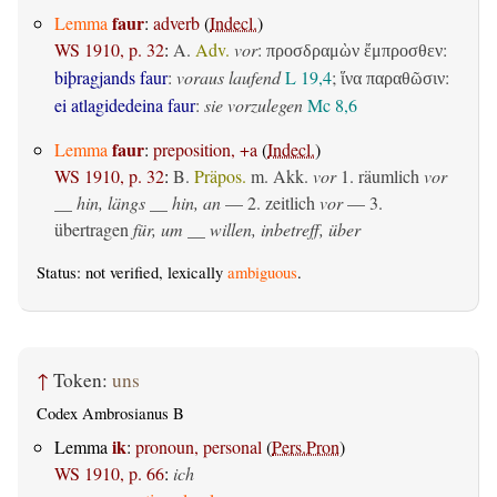
faur
Lemma
:
adverb
(
Indecl.
)
WS 1910, p. 32
:
A.
Adv.
vor
:
:
προσδραμὼν ἔμπροσθεν
biþragjands faur
:
voraus laufend
L 19,4
;
:
ἵνα παραθῶσιν
ei atlagidedeina faur
:
sie vorzulegen
Mc 8,6
faur
Lemma
:
preposition, +a
(
Indecl.
)
WS 1910, p. 32
:
B.
Präpos.
m. Akk.
vor
1.
räumlich
vor
__ hin, längs __ hin, an
— 2.
zeitlich
vor
— 3.
übertragen
für, um __ willen, inbetreff, über
Status: not verified, lexically
ambiguous
.
↑
Token:
uns
Codex Ambrosianus B
ik
Lemma
:
pronoun, personal
(
Pers.Pron
)
WS 1910, p. 66
:
ich