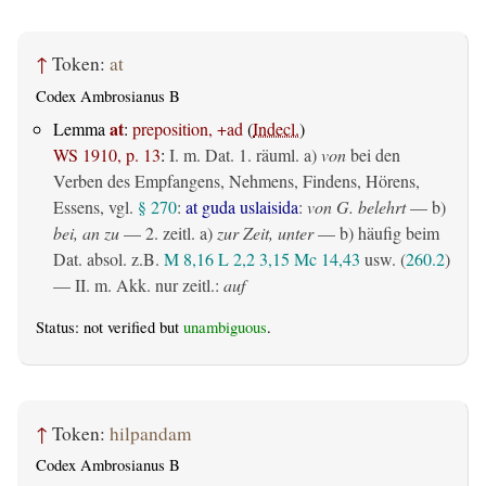
↑
Token:
at
Codex Ambrosianus B
at
Lemma
:
preposition, +ad
(
Indecl.
)
WS 1910, p. 13
:
I.
m. Dat.
1.
räuml.
a)
von
bei den
Verben des Empfangens, Nehmens, Findens, Hörens,
Essens, vgl.
§ 270
:
at guda uslaisida
:
von G. belehrt
— b)
bei, an zu
— 2.
zeitl.
a)
zur Zeit, unter
— b) häufig beim
Dat. absol. z.B.
M 8,16
L 2,2
3,15
Mc 14,43
usw. (
260.2
)
— II.
m. Akk. nur zeitl.
:
auf
Status: not verified but
unambiguous
.
↑
Token:
hilpandam
Codex Ambrosianus B