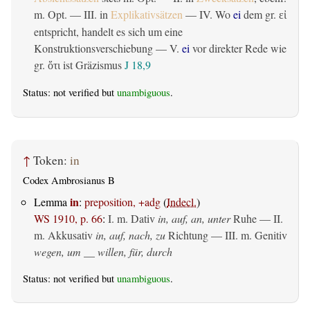
m. Opt. — III. in
Explikativsätzen
— IV. Wo
ei
dem gr.
εἰ
entspricht, handelt es sich um eine
Konstruktionsverschiebung — V.
ei
vor direkter Rede wie
gr.
ist Gräzismus
J 18,9
ὅτι
Status: not verified but
unambiguous
.
↑
Token:
in
Codex Ambrosianus B
in
Lemma
:
preposition, +adg
(
Indecl.
)
WS 1910, p. 66
:
I.
m. Dativ
in, auf, an, unter
Ruhe — II.
m. Akkusativ
in, auf, nach, zu
Richtung — III.
m. Genitiv
wegen, um __ willen, für, durch
Status: not verified but
unambiguous
.