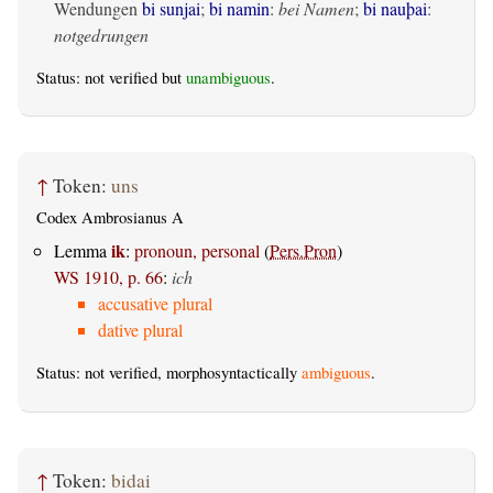
Wendungen
bi sunjai
;
bi namin
:
bei Namen
;
bi nauþai
:
notgedrungen
Status: not verified but
unambiguous
.
↑
Token:
uns
Codex Ambrosianus A
ik
Lemma
:
pronoun, personal
(
Pers.Pron
)
WS 1910, p. 66
:
ich
accusative plural
dative plural
Status: not verified, morphosyntactically
ambiguous
.
↑
Token:
bidai