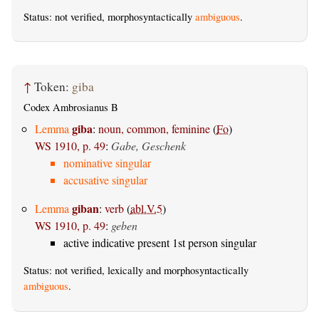
Status: not verified, morphosyntactically
ambiguous
.
↑
Token:
giba
Codex Ambrosianus B
giba
Lemma
:
noun, common, feminine
(
Fo
)
WS 1910, p. 49
:
Gabe, Geschenk
nominative singular
accusative singular
giban
Lemma
:
verb
(
abl.V.5
)
WS 1910, p. 49
:
geben
active indicative present 1st person singular
Status: not verified, lexically and morphosyntactically
ambiguous
.