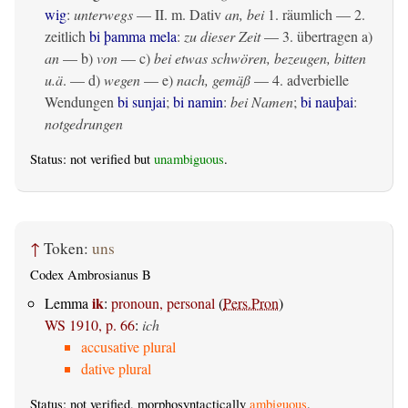
wig
:
unterwegs
— II.
m. Dativ
an, bei
1.
räumlich
— 2.
zeitlich
bi þamma mela
:
zu dieser Zeit
— 3.
übertragen
a)
an
— b)
von
— c)
bei etwas schwören, bezeugen, bitten
u.ä
. — d)
wegen
— e)
nach, gemäß
— 4. adverbielle
Wendungen
bi sunjai
;
bi namin
:
bei Namen
;
bi nauþai
:
notgedrungen
Status: not verified but
unambiguous
.
↑
Token:
uns
Codex Ambrosianus B
ik
Lemma
:
pronoun, personal
(
Pers.Pron
)
WS 1910, p. 66
:
ich
accusative plural
dative plural
Status: not verified, morphosyntactically
ambiguous
.