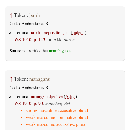
↑
Token:
þairh
Codex Ambrosianus B
þairh
Lemma
:
preposition, +a
(
Indecl.
)
WS 1910, p. 143
:
m. Akk.
durch
Status: not verified but
unambiguous
.
↑
Token:
managans
Codex Ambrosianus B
manags
Lemma
:
adjective
(
Adj.a
)
WS 1910, p. 90
:
mancher, viel
strong masculine accusative plural
weak masculine nominative plural
weak masculine accusative plural