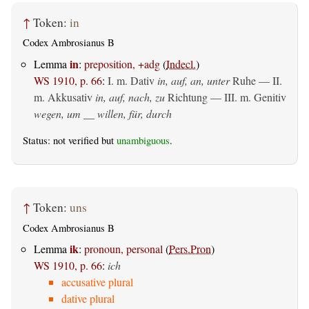
↑
Token:
in
Codex Ambrosianus B
in
Lemma
:
preposition, +adg
(
Indecl.
)
WS 1910, p. 66
:
I.
m. Dativ
in, auf, an, unter
Ruhe — II.
m. Akkusativ
in, auf, nach, zu
Richtung — III.
m. Genitiv
wegen, um __ willen, für, durch
Status: not verified but
unambiguous
.
↑
Token:
uns
Codex Ambrosianus B
ik
Lemma
:
pronoun, personal
(
Pers.Pron
)
WS 1910, p. 66
:
ich
accusative plural
dative plural