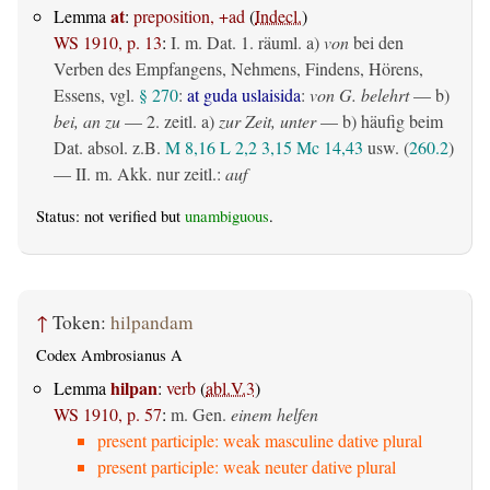
at
Lemma
:
preposition, +ad
(
Indecl.
)
WS 1910, p. 13
:
I.
m. Dat.
1.
räuml.
a)
von
bei den
Verben des Empfangens, Nehmens, Findens, Hörens,
Essens, vgl.
§ 270
:
at guda uslaisida
:
von G. belehrt
— b)
bei, an zu
— 2.
zeitl.
a)
zur Zeit, unter
— b) häufig beim
Dat. absol. z.B.
M 8,16
L 2,2
3,15
Mc 14,43
usw. (
260.2
)
— II.
m. Akk. nur zeitl.
:
auf
Status: not verified but
unambiguous
.
↑
Token:
hilpandam
Codex Ambrosianus A
hilpan
Lemma
:
verb
(
abl.V.3
)
WS 1910, p. 57
:
m. Gen.
einem helfen
present participle: weak masculine dative plural
present participle: weak neuter dative plural