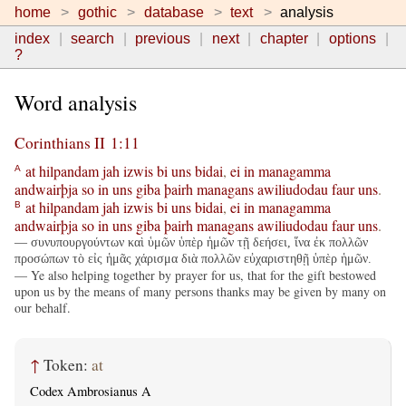
home
gothic
database
text
analysis
index
search
previous
next
chapter
options
?
Word analysis
Corinthians II 1:11
at
hilpandam
jah
izwis
bi
uns
bidai
,
ei
in
managamma
A
andwairþja
so
in
uns
giba
þairh
managans
awiliudodau
faur
uns
.
at
hilpandam
jah
izwis
bi
uns
bidai
,
ei
in
managamma
B
andwairþja
so
in
uns
giba
þairh
managans
awiliudodau
faur
uns
.
— συνυπουργούντων καὶ ὑμῶν ὑπὲρ ἡμῶν τῇ δεήσει, ἵνα ἐκ πολλῶν
προσώπων τὸ εἰς ἡμᾶς χάρισμα διὰ πολλῶν εὐχαριστηθῇ ὑπὲρ ἡμῶν.
— Ye also helping together by prayer for us, that for the gift bestowed
upon us by the means of many persons thanks may be given by many on
our behalf.
↑
Token:
at
Codex Ambrosianus A