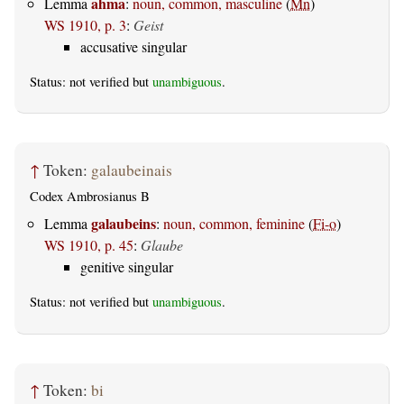
ahma
Lemma
:
noun, common, masculine
(
Mn
)
WS 1910, p. 3
:
Geist
accusative singular
Status: not verified but
unambiguous
.
↑
Token:
galaubeinais
Codex Ambrosianus B
galaubeins
Lemma
:
noun, common, feminine
(
Fi-o
)
WS 1910, p. 45
:
Glaube
genitive singular
Status: not verified but
unambiguous
.
↑
Token:
bi