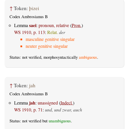
↑
Token:
þizei
Codex Ambrosianus B
saei
Lemma
:
pronoun, relative
(
Pron.
)
WS 1910, p. 113
:
Relat.
der
masculine genitive singular
neuter genitive singular
Status: not verified, morphosyntactically
ambiguous
.
↑
Token:
jah
Codex Ambrosianus B
jah
Lemma
:
unassigned
(
Indecl.
)
WS 1910, p. 71
:
und, und zwar, auch
Status: not verified but
unambiguous
.