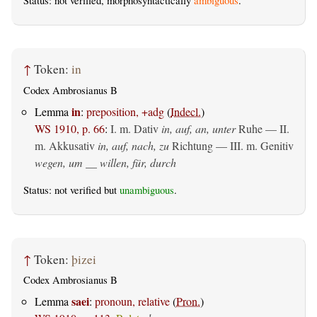
Status: not verified, morphosyntactically
ambiguous
.
↑
Token:
in
Codex Ambrosianus B
in
Lemma
:
preposition, +adg
(
Indecl.
)
WS 1910, p. 66
:
I.
m. Dativ
in, auf, an, unter
Ruhe — II.
m. Akkusativ
in, auf, nach, zu
Richtung — III.
m. Genitiv
wegen, um __ willen, für, durch
Status: not verified but
unambiguous
.
↑
Token:
þizei
Codex Ambrosianus B
saei
Lemma
:
pronoun, relative
(
Pron.
)