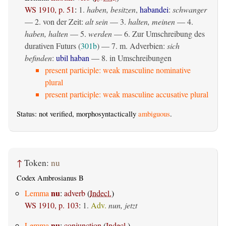
WS 1910, p. 51
:
1.
haben, besitzen
,
habandei
:
schwanger
— 2. von der Zeit:
alt sein
— 3.
halten, meinen
— 4.
haben, halten
— 5.
werden
— 6. Zur Umschreibung des
durativen Futurs (
301b
) — 7. m. Adverbien:
sich
befinden
:
ubil haban
— 8. in Umschreibungen
present participle: weak masculine nominative
plural
present participle: weak masculine accusative plural
Status: not verified, morphosyntactically
ambiguous
.
↑
Token:
nu
Codex Ambrosianus B
nu
Lemma
:
adverb
(
Indecl.
)
WS 1910, p. 103
:
1.
Adv.
nun, jetzt
nu
Lemma
:
conjunction
(
Indecl.
)