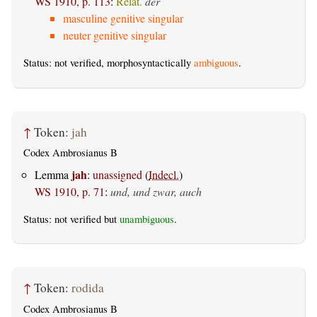
WS 1910, p. 113
:
Relat.
der
masculine genitive singular
neuter genitive singular
Status: not verified, morphosyntactically
ambiguous
.
↑
Token:
jah
Codex Ambrosianus B
jah
Lemma
:
unassigned
(
Indecl.
)
WS 1910, p. 71
:
und, und zwar, auch
Status: not verified but
unambiguous
.
↑
Token:
rodida
Codex Ambrosianus B