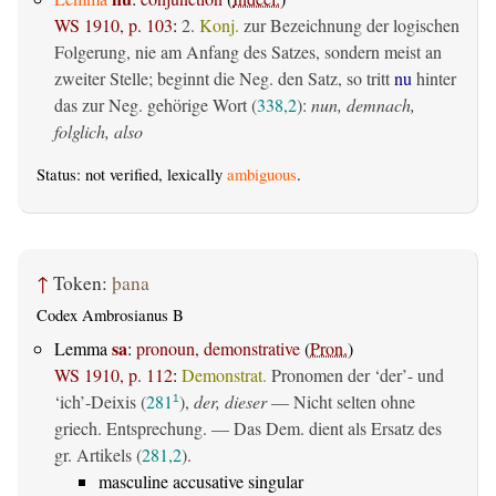
WS 1910, p. 103
:
2.
Konj.
zur Bezeichnung der logischen
Folgerung, nie am Anfang des Satzes, sondern meist an
zweiter Stelle; beginnt die Neg. den Satz, so tritt
nu
hinter
das zur Neg. gehörige Wort (
338,2
):
nun, demnach,
folglich, also
Status: not verified, lexically
ambiguous
.
↑
Token:
þana
Codex Ambrosianus B
sa
Lemma
:
pronoun, demonstrative
(
Pron.
)
WS 1910, p. 112
:
Demonstrat.
Pronomen der ‘der’- und
‘ich’-Deixis (
281
),
der, dieser
— Nicht selten ohne
1
griech. Entsprechung. — Das Dem. dient als Ersatz des
gr. Artikels (
281,2
).
masculine accusative singular