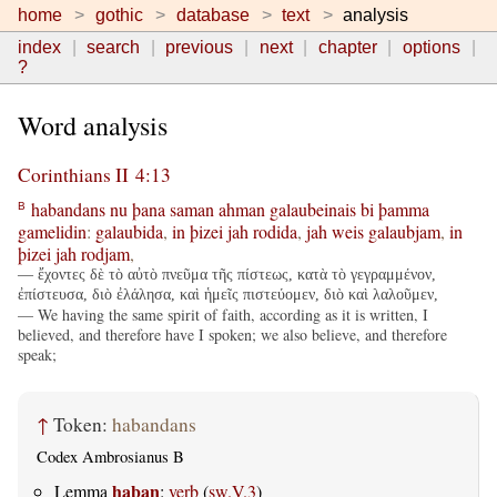
home
gothic
database
text
analysis
index
search
previous
next
chapter
options
?
Word analysis
Corinthians II 4:13
habandans
nu
þana
saman
ahman
galaubeinais
bi
þamma
B
gamelidin
:
galaubida
,
in
þizei
jah
rodida
,
jah
weis
galaubjam
,
in
þizei
jah
rodjam
,
— ἔχοντες δὲ τὸ αὐτὸ πνεῦμα τῆς πίστεως, κατὰ τὸ γεγραμμένον,
ἐπίστευσα, διὸ ἐλάλησα, καὶ ἡμεῖς πιστεύομεν, διὸ καὶ λαλοῦμεν,
— We having the same spirit of faith, according as it is written, I
believed, and therefore have I spoken; we also believe, and therefore
speak;
↑
Token:
habandans
Codex Ambrosianus B
haban
Lemma
:
verb
(
sw.V.3
)