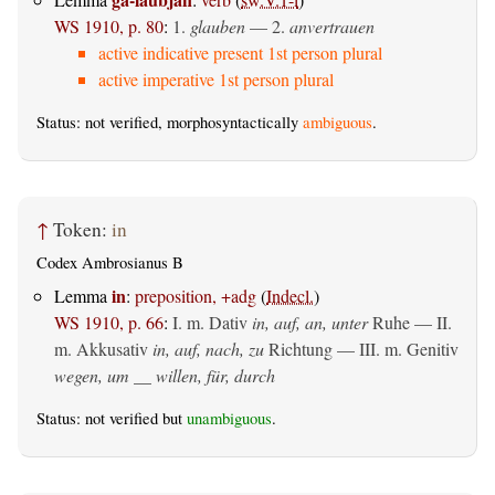
WS 1910, p. 80
:
1.
glauben
— 2.
anvertrauen
active indicative present 1st person plural
active imperative 1st person plural
Status: not verified, morphosyntactically
ambiguous
.
↑
Token:
in
Codex Ambrosianus B
in
Lemma
:
preposition, +adg
(
Indecl.
)
WS 1910, p. 66
:
I.
m. Dativ
in, auf, an, unter
Ruhe — II.
m. Akkusativ
in, auf, nach, zu
Richtung — III.
m. Genitiv
wegen, um __ willen, für, durch
Status: not verified but
unambiguous
.