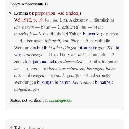
Codex Ambrosianus B
bi
Lemma
:
preposition, +ad
(
Indecl.
)
WS 1910, p. 19
:
bei, um
I.
m. Akkusativ
1.
räumlich
a)
um, herum
— b)
an
— 2.
zeitlich
a)
um
— b)
in;
innerhalb
— 3. distributiv bei Zahlen
bi twans
:
zu zweien
— 4.
übertragen
inbetreff, um, über
— 5. adverbielle
Wendungen
bi all
:
in allen Dingen
;
bi sumata
:
zum Teil
;
bi
wig
:
unterwegs
— II.
m. Dativ
an, bei
1.
räumlich
— 2.
zeitlich
bi þamma mela
:
zu dieser Zeit
— 3.
übertragen
a)
an
— b)
von
— c)
bei etwas schwören, bezeugen, bitten
u.ä
. — d)
wegen
— e)
nach, gemäß
— 4. adverbielle
Wendungen
bi sunjai
;
bi namin
:
bei Namen
;
bi nauþai
:
notgedrungen
Status: not verified but
unambiguous
.
↑
Token:
þamma