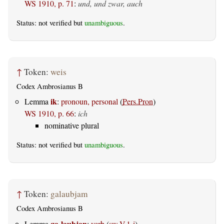
WS 1910, p. 71
:
und, und zwar, auch
Status: not verified but
unambiguous
.
↑
Token:
weis
Codex Ambrosianus B
ik
Lemma
:
pronoun, personal
(
Pers.Pron
)
WS 1910, p. 66
:
ich
nominative plural
Status: not verified but
unambiguous
.
↑
Token:
galaubjam
Codex Ambrosianus B
ga-laubjan
Lemma
:
verb
(
sw.V.1-i
)