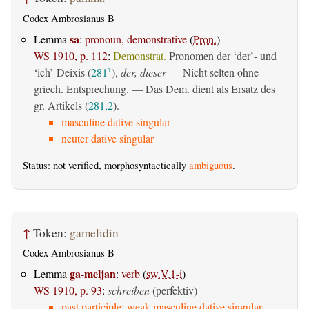
Codex Ambrosianus B
sa
Lemma
:
pronoun, demonstrative
(
Pron.
)
WS 1910, p. 112
:
Demonstrat.
Pronomen der ‘der’- und
‘ich’-Deixis (
281
),
der, dieser
— Nicht selten ohne
1
griech. Entsprechung. — Das Dem. dient als Ersatz des
gr. Artikels (
281,2
).
masculine dative singular
neuter dative singular
Status: not verified, morphosyntactically
ambiguous
.
↑
Token:
gamelidin
Codex Ambrosianus B
ga-meljan
Lemma
:
verb
(
sw.V.1-i
)
WS 1910, p. 93
:
schreiben
(perfektiv)
past participle: weak masculine dative singular