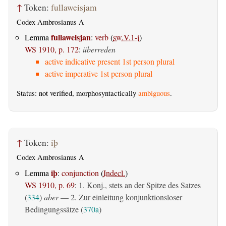
↑
Token:
fullaweisjam
Codex Ambrosianus A
fullaweisjan
Lemma
:
verb
(
sw.V.1-i
)
WS 1910, p. 172
:
überreden
active indicative present 1st person plural
active imperative 1st person plural
Status: not verified, morphosyntactically
ambiguous
.
↑
Token:
iþ
Codex Ambrosianus A
iþ
Lemma
:
conjunction
(
Indecl.
)
WS 1910, p. 69
:
1. Konj., stets an der Spitze des Satzes
(
334
)
aber
— 2. Zur einleitung konjunktionsloser
Bedingungssätze (
370a
)