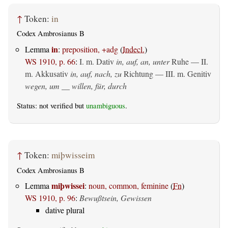
↑
Token:
in
Codex Ambrosianus B
in
Lemma
:
preposition, +adg
(
Indecl.
)
WS 1910, p. 66
:
I.
m. Dativ
in, auf, an, unter
Ruhe — II.
m. Akkusativ
in, auf, nach, zu
Richtung — III.
m. Genitiv
wegen, um __ willen, für, durch
Status: not verified but
unambiguous
.
↑
Token:
miþwisseim
Codex Ambrosianus B
miþwissei
Lemma
:
noun, common, feminine
(
Fn
)
WS 1910, p. 96
:
Bewußtsein, Gewissen
dative plural