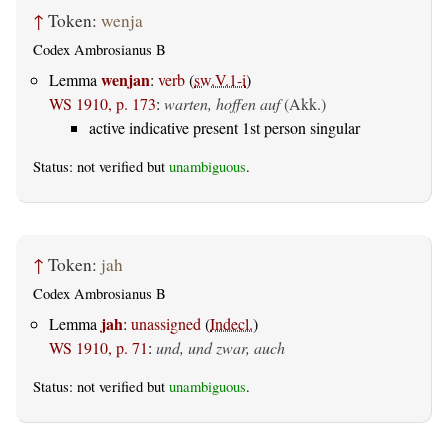
↑
Token:
wenja
Codex Ambrosianus B
wenjan
Lemma
:
verb
(
sw.V.1-i
)
WS 1910, p. 173
:
warten, hoffen auf
(Akk.)
active indicative present 1st person singular
Status: not verified but
unambiguous
.
↑
Token:
jah
Codex Ambrosianus B
jah
Lemma
:
unassigned
(
Indecl.
)
WS 1910, p. 71
:
und, und zwar, auch
Status: not verified but
unambiguous
.