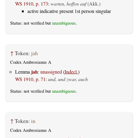
WS 1910, p. 173
:
warten, hoffen auf
(Akk.)
active indicative present 1st person singular
Status: not verified but
unambiguous
.
↑
Token:
jah
Codex Ambrosianus A
jah
Lemma
:
unassigned
(
Indecl.
)
WS 1910, p. 71
:
und, und zwar, auch
Status: not verified but
unambiguous
.
↑
Token:
in
Codex Ambrosianus A