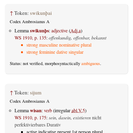
↑
Token:
swikunþai
Codex Ambrosianus A
swikunþs
Lemma
:
adjective
(
Adj.a
)
WS 1910, p. 135
:
offenkundig, offenbar, bekannt
strong masculine nominative plural
strong feminine dative singular
Status: not verified, morphosyntactically
ambiguous
.
↑
Token:
sijum
Codex Ambrosianus A
wisan
Lemma
:
verb
(irregular
abl.V.5
)
WS 1910, p. 175
:
sein, dasein, existieren
nicht
perfektivierbares Durativ
active indicative present 1st person plural