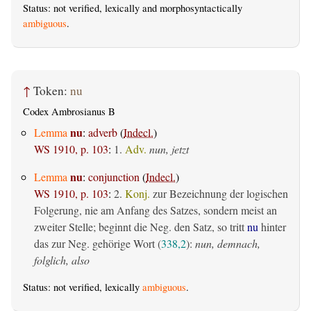
Status: not verified, lexically and morphosyntactically
ambiguous
.
↑
Token:
nu
Codex Ambrosianus B
nu
Lemma
:
adverb
(
Indecl.
)
WS 1910, p. 103
:
1.
Adv.
nun, jetzt
nu
Lemma
:
conjunction
(
Indecl.
)
WS 1910, p. 103
:
2.
Konj.
zur Bezeichnung der logischen
Folgerung, nie am Anfang des Satzes, sondern meist an
zweiter Stelle; beginnt die Neg. den Satz, so tritt
nu
hinter
das zur Neg. gehörige Wort (
338,2
):
nun, demnach,
folglich, also
Status: not verified, lexically
ambiguous
.