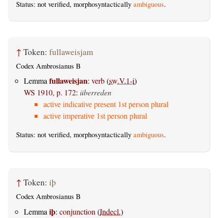
Status: not verified, morphosyntactically
ambiguous
.
↑
Token:
fullaweisjam
Codex Ambrosianus B
fullaweisjan
Lemma
:
verb
(
sw.V.1-i
)
WS 1910, p. 172
:
überreden
active indicative present 1st person plural
active imperative 1st person plural
Status: not verified, morphosyntactically
ambiguous
.
↑
Token:
iþ
Codex Ambrosianus B
iþ
Lemma
:
conjunction
(
Indecl.
)