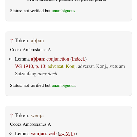
Status: not verified but
unambiguous
.
↑
Token:
aþþan
Codex Ambrosianus A
aþþan
Lemma
:
conjunction
(
Indecl.
)
WS 1910, p. 13
:
adversat. Konj.
adversat. Konj., stets am
Satzanfang
aber doch
Status: not verified but
unambiguous
.
↑
Token:
wenja
Codex Ambrosianus A
wenjan
Lemma
:
verb
(
sw.V.1-i
)