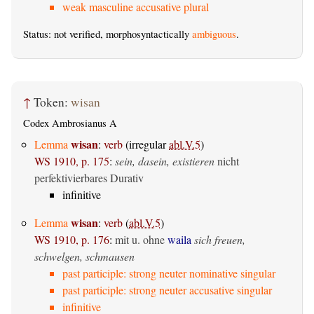
weak masculine accusative plural
Status: not verified, morphosyntactically
ambiguous
.
↑
Token:
wisan
Codex Ambrosianus A
wisan
Lemma
:
verb
(irregular
abl.V.5
)
WS 1910, p. 175
:
sein, dasein, existieren
nicht
perfektivierbares Durativ
infinitive
wisan
Lemma
:
verb
(
abl.V.5
)
WS 1910, p. 176
:
mit u. ohne
waila
sich freuen,
schwelgen, schmausen
past participle: strong neuter nominative singular
past participle: strong neuter accusative singular
infinitive