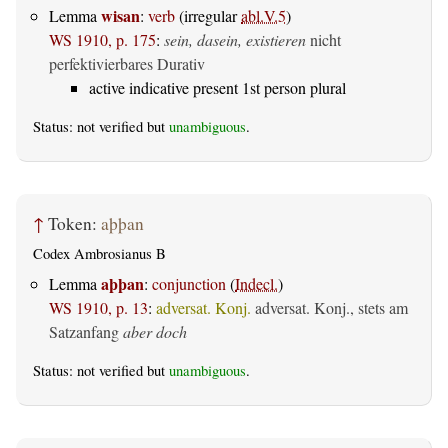
wisan
Lemma
:
verb
(irregular
abl.V.5
)
WS 1910, p. 175
:
sein, dasein, existieren
nicht
perfektivierbares Durativ
active indicative present 1st person plural
Status: not verified but
unambiguous
.
↑
Token:
aþþan
Codex Ambrosianus B
aþþan
Lemma
:
conjunction
(
Indecl.
)
WS 1910, p. 13
:
adversat. Konj.
adversat. Konj., stets am
Satzanfang
aber doch
Status: not verified but
unambiguous
.