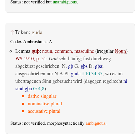
Status: not verified but
unambiguous
.
↑
Token:
guda
Codex Ambrosianus A
guþ
Lemma
:
noun, common, masculine
(irregular
Noun
)
WS 1910, p. 51
:
Gott
sehr häufig; fast durchweg
abgekürzt geschrieben: N.
gþ
G.
gþs
D.
gþa
;
ausgeschrieben nur N.A.Pl.
guda
J 10,34.35
, wo es im
übertragenen Sinn gebraucht wird (dagegen regelrecht
ni
sind gþa
G 4,8
).
dative singular
nominative plural
accusative plural
Status: not verified, morphosyntactically
ambiguous
.