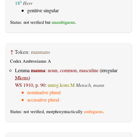
18
Herr
3
genitive singular
Status: not verified but
unambiguous
.
↑
Token:
mannans
Codex Ambrosianus A
manna
Lemma
:
noun, common, masculine
(irregular
Mkons
)
WS 1910, p. 90
:
unreg.kons.M
Mensch, mann
nominative plural
accusative plural
Status: not verified, morphosyntactically
ambiguous
.