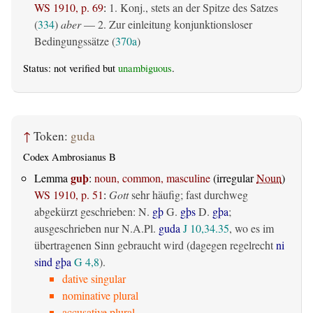
WS 1910, p. 69
:
1. Konj., stets an der Spitze des Satzes
(
334
)
aber
— 2. Zur einleitung konjunktionsloser
Bedingungssätze (
370a
)
Status: not verified but
unambiguous
.
↑
Token:
guda
Codex Ambrosianus B
guþ
Lemma
:
noun, common, masculine
(irregular
Noun
)
WS 1910, p. 51
:
Gott
sehr häufig; fast durchweg
abgekürzt geschrieben: N.
gþ
G.
gþs
D.
gþa
;
ausgeschrieben nur N.A.Pl.
guda
J 10,34.35
, wo es im
übertragenen Sinn gebraucht wird (dagegen regelrecht
ni
sind gþa
G 4,8
).
dative singular
nominative plural
accusative plural