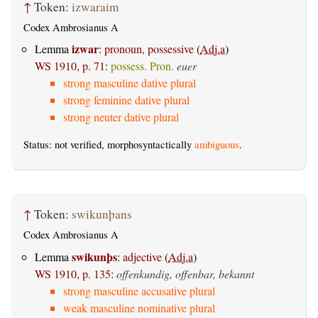
↑
Token:
izwaraim
Codex Ambrosianus A
izwar
Lemma
:
pronoun, possessive
(
Adj.a
)
WS 1910, p. 71
:
possess. Pron.
euer
strong masculine dative plural
strong feminine dative plural
strong neuter dative plural
Status: not verified, morphosyntactically
ambiguous
.
↑
Token:
swikunþans
Codex Ambrosianus A
swikunþs
Lemma
:
adjective
(
Adj.a
)
WS 1910, p. 135
:
offenkundig, offenbar, bekannt
strong masculine accusative plural
weak masculine nominative plural