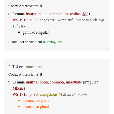
Codex Ambrosianus B
frauja
Lemma
:
noun, common, masculine
(
Mn
)
WS 1910, p. 38
:
abgekürzt, wenn auf Gott bezüglich, vgl.
18
Herr
3
genitive singular
Status: not verified but
unambiguous
.
↑
Token:
mannans
Codex Ambrosianus B
manna
Lemma
:
noun, common, masculine
(irregular
Mkons
)
WS 1910, p. 90
:
unreg.kons.M
Mensch, mann
nominative plural
accusative plural