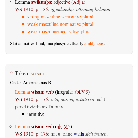
swikunþs
Lemma
:
adjective
(
Adj.a
)
WS 1910, p. 135
:
offenkundig, offenbar, bekannt
strong masculine accusative plural
weak masculine nominative plural
weak masculine accusative plural
Status: not verified, morphosyntactically
ambiguous
.
↑
Token:
wisan
Codex Ambrosianus B
wisan
Lemma
:
verb
(irregular
abl.V.5
)
WS 1910, p. 175
:
sein, dasein, existieren
nicht
perfektivierbares Durativ
infinitive
wisan
Lemma
:
verb
(
abl.V.5
)
WS 1910, p. 176
:
mit u. ohne
waila
sich freuen,