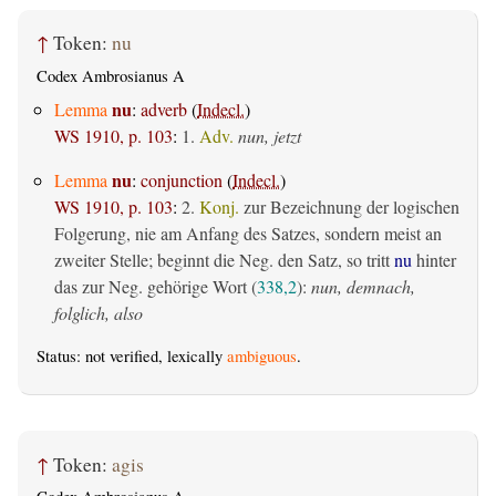
↑
Token:
nu
Codex Ambrosianus A
nu
Lemma
:
adverb
(
Indecl.
)
WS 1910, p. 103
:
1.
Adv.
nun, jetzt
nu
Lemma
:
conjunction
(
Indecl.
)
WS 1910, p. 103
:
2.
Konj.
zur Bezeichnung der logischen
Folgerung, nie am Anfang des Satzes, sondern meist an
zweiter Stelle; beginnt die Neg. den Satz, so tritt
nu
hinter
das zur Neg. gehörige Wort (
338,2
):
nun, demnach,
folglich, also
Status: not verified, lexically
ambiguous
.
↑
Token:
agis