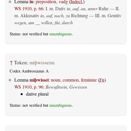
in
Lemma
:
preposition, +adg
(
Indecl.
)
WS 1910, p. 66
:
I.
m. Dativ
in, auf, an, unter
Ruhe — II.
m. Akkusativ
in, auf, nach, zu
Richtung — III.
m. Genitiv
wegen, um __ willen, für, durch
Status: not verified but
unambiguous
.
↑
Token:
miþwisseim
Codex Ambrosianus A
miþwissei
Lemma
:
noun, common, feminine
(
Fn
)
WS 1910, p. 96
:
Bewußtsein, Gewissen
dative plural
Status: not verified but
unambiguous
.