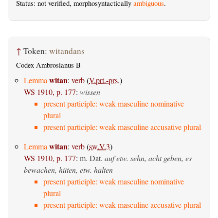
Status: not verified, morphosyntactically
ambiguous
.
↑
Token:
witandans
Codex Ambrosianus B
witan
Lemma
:
verb
(
V.prt.-prs.
)
WS 1910, p. 177
:
wissen
present participle: weak masculine nominative
plural
present participle: weak masculine accusative plural
witan
Lemma
:
verb
(
sw.V.3
)
WS 1910, p. 177
:
m. Dat.
auf etw. sehn, acht geben, es
bewachen, hüten, etw. halten
present participle: weak masculine nominative
plural
present participle: weak masculine accusative plural