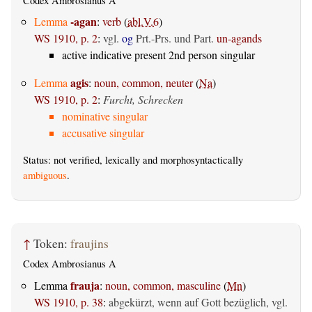
Codex Ambrosianus A
-agan
Lemma
:
verb
(
abl.V.6
)
WS 1910, p. 2
:
vgl.
og
Prt.-Prs. und Part.
un-agands
active indicative present 2nd person singular
agis
Lemma
:
noun, common, neuter
(
Na
)
WS 1910, p. 2
:
Furcht, Schrecken
nominative singular
accusative singular
Status: not verified, lexically and morphosyntactically
ambiguous
.
↑
Token:
fraujins
Codex Ambrosianus A
frauja
Lemma
:
noun, common, masculine
(
Mn
)
WS 1910, p. 38
:
abgekürzt, wenn auf Gott bezüglich, vgl.