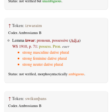
Status: not verified but
unambiguous
.
↑
Token:
izwaraim
Codex Ambrosianus B
izwar
Lemma
:
pronoun, possessive
(
Adj.a
)
WS 1910, p. 71
:
possess. Pron.
euer
strong masculine dative plural
strong feminine dative plural
strong neuter dative plural
Status: not verified, morphosyntactically
ambiguous
.
↑
Token:
swikunþans
Codex Ambrosianus B