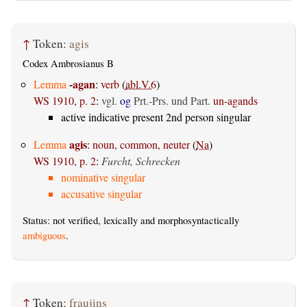
↑
Token:
agis
Codex Ambrosianus B
-agan
Lemma
:
verb
(
abl.V.6
)
WS 1910, p. 2
:
vgl.
og
Prt.-Prs. und Part.
un-agands
active indicative present 2nd person singular
agis
Lemma
:
noun, common, neuter
(
Na
)
WS 1910, p. 2
:
Furcht, Schrecken
nominative singular
accusative singular
Status: not verified, lexically and morphosyntactically
ambiguous
.
↑
Token:
fraujins