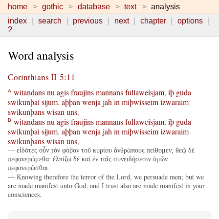
home
gothic
database
text
analysis
index
search
previous
next
chapter
options
?
Word analysis
Corinthians II 5:11
witandans
nu
agis
fraujins
mannans
fullaweisjam
,
iþ
guda
A
swikunþai
sijum
.
aþþan
wenja
jah
in
miþwisseim
izwaraim
swikunþans
wisan
uns
,
witandans
nu
agis
fraujins
mannans
fullaweisjam
,
iþ
guda
B
swikunþai
sijum
.
aþþan
wenja
jah
in
miþwisseim
izwaraim
swikunþans
wisan
uns
,
— εἰδότες οὖν τὸν φόβον τοῦ κυρίου ἀνθρώπους πείθομεν, θεῷ δὲ
πεφανερώμεθα: ἐλπίζω δὲ καὶ ἐν ταῖς συνειδήσεσιν ὑμῶν
πεφανερῶσθαι.
— Knowing therefore the terror of the Lord, we persuade men; but we
are made manifest unto God; and I trust also are made manifest in your
consciences.