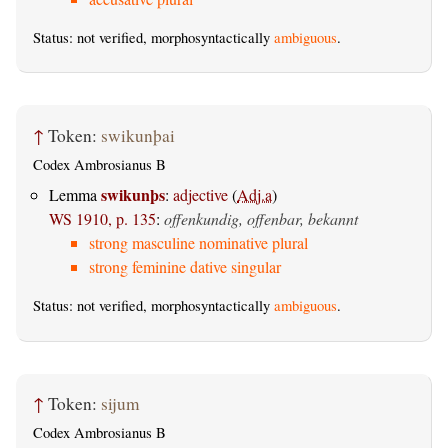
Status: not verified, morphosyntactically
ambiguous
.
↑
Token:
swikunþai
Codex Ambrosianus B
swikunþs
Lemma
:
adjective
(
Adj.a
)
WS 1910, p. 135
:
offenkundig, offenbar, bekannt
strong masculine nominative plural
strong feminine dative singular
Status: not verified, morphosyntactically
ambiguous
.
↑
Token:
sijum
Codex Ambrosianus B