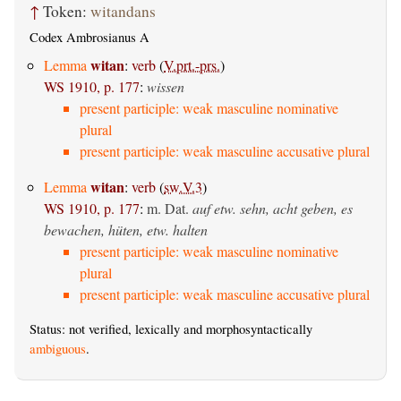
↑
Token:
witandans
Codex Ambrosianus A
witan
Lemma
:
verb
(
V.prt.-prs.
)
WS 1910, p. 177
:
wissen
present participle: weak masculine nominative
plural
present participle: weak masculine accusative plural
witan
Lemma
:
verb
(
sw.V.3
)
WS 1910, p. 177
:
m. Dat.
auf etw. sehn, acht geben, es
bewachen, hüten, etw. halten
present participle: weak masculine nominative
plural
present participle: weak masculine accusative plural
Status: not verified, lexically and morphosyntactically
ambiguous
.