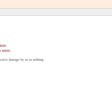
nsis
.
s
unsis
.
eceive damage by us in nothing.