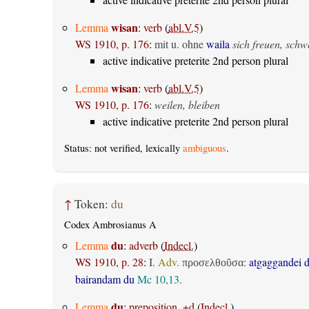
wisan
Lemma
:
verb
(
abl.V.5
)
WS 1910, p. 176
:
mit u. ohne
waila
sich freuen, sch
active indicative preterite 2nd person plural
wisan
Lemma
:
verb
(
abl.V.5
)
WS 1910, p. 176
:
weilen, bleiben
active indicative preterite 2nd person plural
Status: not verified, lexically
ambiguous
.
↑
Token:
du
Codex Ambrosianus A
du
Lemma
:
adverb
(
Indecl.
)
WS 1910, p. 28
:
I.
Adv.
:
atgaggandei 
προσελθοῦσα
bairandam du
Mc 10,13
.
du
Lemma
:
preposition, +d
(
Indecl.
)