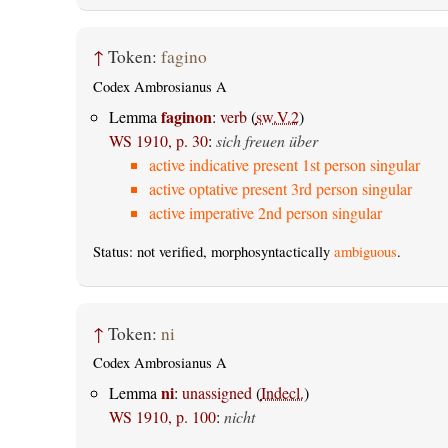
↑
Token:
fagino
Codex Ambrosianus A
faginon
Lemma
:
verb
(
sw.V.2
)
WS 1910, p. 30
:
sich freuen über
active indicative present 1st person singular
active optative present 3rd person singular
active imperative 2nd person singular
Status: not verified, morphosyntactically
ambiguous
.
↑
Token:
ni
Codex Ambrosianus A
ni
Lemma
:
unassigned
(
Indecl.
)
WS 1910, p. 100
:
nicht