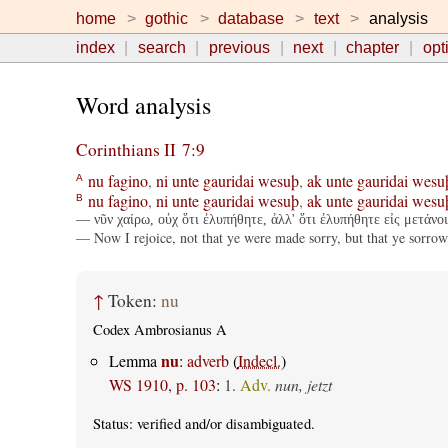
home
gothic
database
text
analysis
index
search
previous
next
chapter
opt
Word analysis
Corinthians II 7:9
nu
fagino
,
ni
unte
gauridai
wesuþ
,
ak
unte
gauridai
wesu
A
nu
fagino
,
ni
unte
gauridai
wesuþ
,
ak
unte
gauridai
wesu
B
— νῦν χαίρω, οὐχ ὅτι ἐλυπήθητε, ἀλλ' ὅτι ἐλυπήθητε εἰς μετάνοι
— Now I rejoice, not that ye were made sorry, but that ye sorrow
↑
Token:
nu
Codex Ambrosianus A
nu
Lemma
:
adverb
(
Indecl.
)
WS 1910, p. 103
:
1.
Adv.
nun, jetzt
Status:
verified
and/or disambiguated.