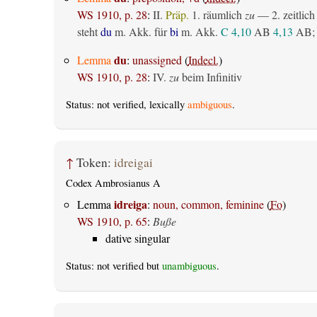
WS 1910, p. 28
:
II.
Präp.
1.
räumlich
zu
— 2.
zeitlich
steht
du
m. Akk. für
bi
m. Akk.
C 4,10
AB
4,13
AB
;
du
Lemma
:
unassigned
(
Indecl.
)
WS 1910, p. 28
:
IV.
zu
beim Infinitiv
Status: not verified, lexically
ambiguous
.
↑
Token:
idreigai
Codex Ambrosianus A
idreiga
Lemma
:
noun, common, feminine
(
Fo
)
WS 1910, p. 65
:
Buße
dative singular
Status: not verified but
unambiguous
.