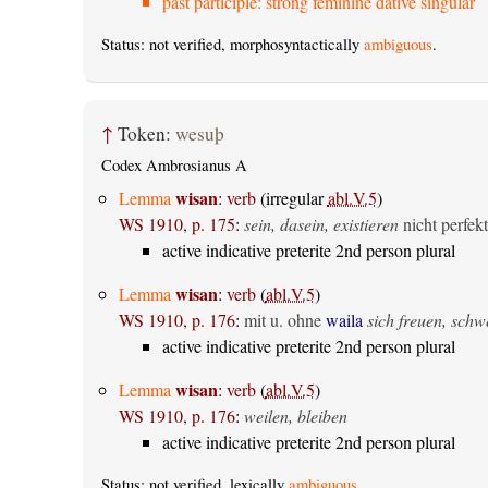
past participle: strong feminine dative singular
Status: not verified, morphosyntactically
ambiguous
.
↑
Token:
wesuþ
Codex Ambrosianus A
wisan
Lemma
:
verb
(irregular
abl.V.5
)
WS 1910, p. 175
:
sein, dasein, existieren
nicht perfekt
active indicative preterite 2nd person plural
wisan
Lemma
:
verb
(
abl.V.5
)
WS 1910, p. 176
:
mit u. ohne
waila
sich freuen, sch
active indicative preterite 2nd person plural
wisan
Lemma
:
verb
(
abl.V.5
)
WS 1910, p. 176
:
weilen, bleiben
active indicative preterite 2nd person plural
Status: not verified, lexically
ambiguous
.