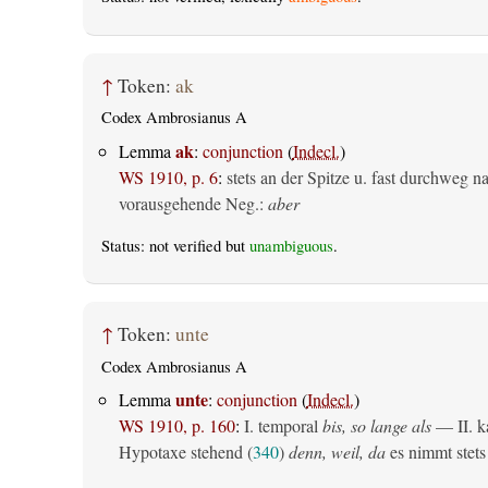
↑
Token:
ak
Codex Ambrosianus A
ak
Lemma
:
conjunction
(
Indecl.
)
WS 1910, p. 6
:
stets an der Spitze u. fast durchweg n
vorausgehende Neg.:
aber
Status: not verified but
unambiguous
.
↑
Token:
unte
Codex Ambrosianus A
unte
Lemma
:
conjunction
(
Indecl.
)
WS 1910, p. 160
:
I. temporal
bis, so lange als
— II. ka
Hypotaxe stehend (
340
)
denn, weil, da
es nimmt stets 