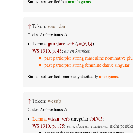
Status: not verified but
unambiguous
.
↑
Token:
gauridai
Codex Ambrosianus A
gaurjan
Lemma
:
verb
(
sw.V.1-i
)
WS 1910, p. 48
:
einen kränken
past participle: strong masculine nominative plu
past participle: strong feminine dative singular
Status: not verified, morphosyntactically
ambiguous
.
↑
Token:
wesuþ
Codex Ambrosianus A
wisan
Lemma
:
verb
(irregular
abl.V.5
)
WS 1910, p. 175
:
sein, dasein, existieren
nicht perfekt
active indicative preterite 2nd person plural