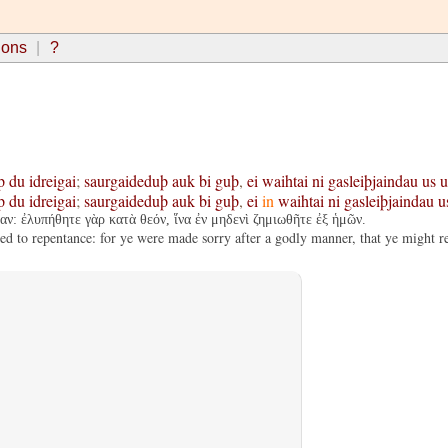
ions
?
þ
du
idreigai
;
saurgaideduþ
auk
bi
guþ
,
ei
waihtai
ni
gasleiþjaindau
us
u
þ
du
idreigai
;
saurgaideduþ
auk
bi
guþ
,
ei
in
waihtai
ni
gasleiþjaindau
u
αν: ἐλυπήθητε γὰρ κατὰ θεόν, ἵνα ἐν μηδενὶ ζημιωθῆτε ἐξ ἡμῶν.
ed to repentance: for ye were made sorry after a godly manner, that ye might r