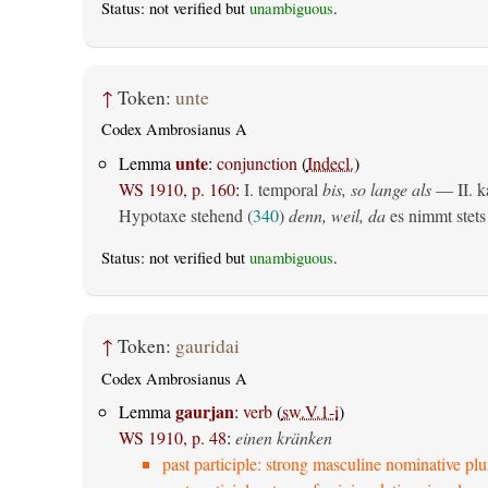
Status: not verified but
unambiguous
.
↑
Token:
unte
Codex Ambrosianus A
unte
Lemma
:
conjunction
(
Indecl.
)
WS 1910, p. 160
:
I. temporal
bis, so lange als
— II. ka
Hypotaxe stehend (
340
)
denn, weil, da
es nimmt stets 
Status: not verified but
unambiguous
.
↑
Token:
gauridai
Codex Ambrosianus A
gaurjan
Lemma
:
verb
(
sw.V.1-i
)
WS 1910, p. 48
:
einen kränken
past participle: strong masculine nominative plu