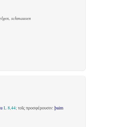
welgen, schmausen
du
L 8,44
;
:
þaim
τοῖς προσφέρουσιν