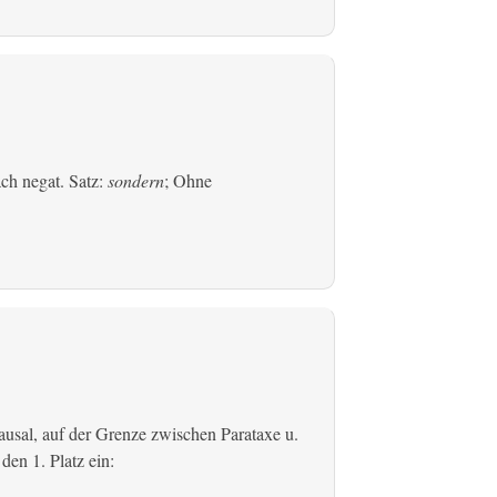
ach negat. Satz:
sondern
; Ohne
usal, auf der Grenze zwischen Parataxe u.
den 1. Platz ein: