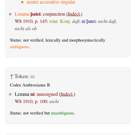
neuter accusative singular
þatei
Lemma
:
conjunction
(
Indecl.
)
WS 1910, p. 145
:
relat. Konj.
daß
;
ni þatei
:
nicht daß,
nicht als ob
Status: not verified, lexically and morphosyntactically
ambiguous
.
↑
Token:
ni
Codex Ambrosianus B
ni
Lemma
:
unassigned
(
Indecl.
)
WS 1910, p. 100
:
nicht
Status: not verified but
unambiguous
.