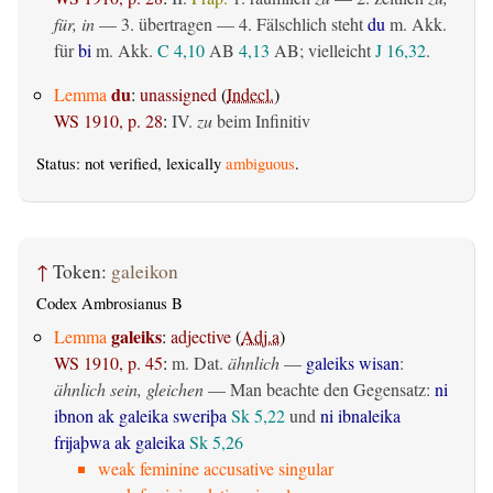
für, in
— 3.
übertragen
— 4. Fälschlich steht
du
m. Akk.
für
bi
m. Akk.
C 4,10
AB
4,13
AB
; vielleicht
J 16,32
.
du
Lemma
:
unassigned
(
Indecl.
)
WS 1910, p. 28
:
IV.
zu
beim Infinitiv
Status: not verified, lexically
ambiguous
.
↑
Token:
galeikon
Codex Ambrosianus B
galeiks
Lemma
:
adjective
(
Adj.a
)
WS 1910, p. 45
:
m. Dat.
ähnlich
—
galeiks wisan
:
ähnlich sein, gleichen
— Man beachte den Gegensatz:
ni
ibnon ak galeika sweriþa
Sk 5,22
und
ni ibnaleika
frijaþwa ak galeika
Sk 5,26
weak feminine accusative singular