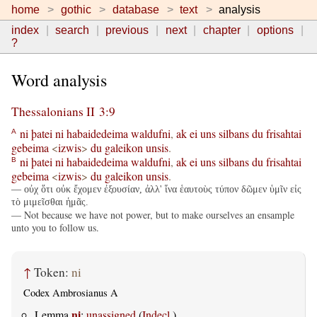
home
gothic
database
text
analysis
index
search
previous
next
chapter
options
?
Word analysis
Thessalonians II 3:9
ni
þatei
ni
habaidedeima
waldufni
,
ak
ei
uns
silbans
du
frisahtai
A
gebeima
<
izwis
>
du
galeikon
unsis
.
ni
þatei
ni
habaidedeima
waldufni
,
ak
ei
uns
silbans
du
frisahtai
B
gebeima
<
izwis
>
du
galeikon
unsis
.
— οὐχ ὅτι οὐκ ἔχομεν ἐξουσίαν, ἀλλ' ἵνα ἑαυτοὺς τύπον δῶμεν ὑμῖν εἰς
τὸ μιμεῖσθαι ἡμᾶς.
— Not because we have not power, but to make ourselves an ensample
unto you to follow us.
↑
Token:
ni
Codex Ambrosianus A
ni
Lemma
:
unassigned
(
Indecl.
)