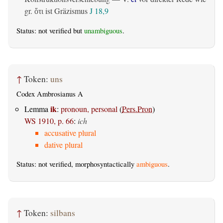
gr.
ist Gräzismus
J 18,9
ὅτι
Status: not verified but
unambiguous
.
↑
Token:
uns
Codex Ambrosianus A
ik
Lemma
:
pronoun, personal
(
Pers.Pron
)
WS 1910, p. 66
:
ich
accusative plural
dative plural
Status: not verified, morphosyntactically
ambiguous
.
↑
Token:
silbans