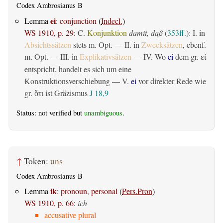
Codex Ambrosianus B
ei
Lemma
:
conjunction
(
Indecl.
)
WS 1910, p. 29
:
C.
Konjunktion
damit, daß
(
353ff.
): I. in
Absichtssätzen
stets m. Opt. — II. in
Zwecksätzen
, ebenf.
m. Opt. — III. in
Explikativsätzen
— IV. Wo
ei
dem gr.
εἰ
entspricht, handelt es sich um eine
Konstruktionsverschiebung — V.
ei
vor direkter Rede wie
gr.
ist Gräzismus
J 18,9
ὅτι
Status: not verified but
unambiguous
.
↑
Token:
uns
Codex Ambrosianus B
ik
Lemma
:
pronoun, personal
(
Pers.Pron
)
WS 1910, p. 66
:
ich
accusative plural