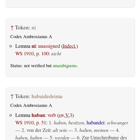
↑
Token:
ni
Codex Ambrosianus A
ni
Lemma
:
unassigned
(
Indecl.
)
WS 1910, p. 100
:
nicht
Status: not verified but
unambiguous
.
↑
Token:
habaidedeima
Codex Ambrosianus A
haban
Lemma
:
verb
(
sw.V.3
)
WS 1910, p. 51
:
1.
haben, besitzen
,
habandei
:
schwanger
— 2. von der Zeit:
alt sein
— 3.
halten, meinen
— 4.
haben, halten
— 5.
werden
— 6. Zur Umschreibung des