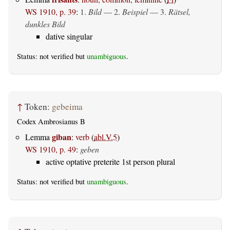
WS 1910, p. 39
:
1.
Bild
— 2.
Beispiel
— 3.
Rätsel,
dunkles Bild
dative singular
Status: not verified but
unambiguous
.
↑
Token:
gebeima
Codex Ambrosianus B
giban
Lemma
:
verb
(
abl.V.5
)
WS 1910, p. 49
:
geben
active optative preterite 1st person plural
Status: not verified but
unambiguous
.