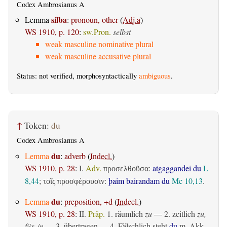
Codex Ambrosianus A
silba
Lemma
:
pronoun, other
(
Adj.a
)
WS 1910, p. 120
:
sw.Pron.
selbst
weak masculine nominative plural
weak masculine accusative plural
Status: not verified, morphosyntactically
ambiguous
.
↑
Token:
du
Codex Ambrosianus A
du
Lemma
:
adverb
(
Indecl.
)
WS 1910, p. 28
:
I.
Adv.
:
atgaggandei du
L
προσελθοῦσα
8,44
;
:
þaim bairandam du
Mc 10,13
.
τοῖς προσφέρουσιν
du
Lemma
:
preposition, +d
(
Indecl.
)
WS 1910, p. 28
:
II.
Präp.
1.
räumlich
zu
— 2.
zeitlich
zu,
für, in
— 3.
übertragen
— 4. Fälschlich steht
du
m. Akk.