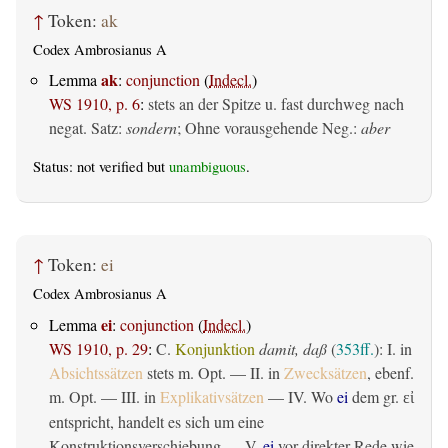
↑
Token:
ak
Codex Ambrosianus A
ak
Lemma
:
conjunction
(
Indecl.
)
WS 1910, p. 6
:
stets an der Spitze u. fast durchweg nach
negat. Satz:
sondern
; Ohne vorausgehende Neg.:
aber
Status: not verified but
unambiguous
.
↑
Token:
ei
Codex Ambrosianus A
ei
Lemma
:
conjunction
(
Indecl.
)
WS 1910, p. 29
:
C.
Konjunktion
damit, daß
(
353ff.
): I. in
Absichtssätzen
stets m. Opt. — II. in
Zwecksätzen
, ebenf.
m. Opt. — III. in
Explikativsätzen
— IV. Wo
ei
dem gr.
εἰ
entspricht, handelt es sich um eine
Konstruktionsverschiebung — V.
ei
vor direkter Rede wie