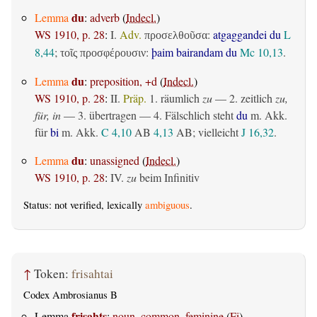
du
Lemma
:
adverb
(
Indecl.
)
WS 1910, p. 28
:
I.
Adv.
:
atgaggandei du
L
προσελθοῦσα
8,44
;
:
þaim bairandam du
Mc 10,13
.
τοῖς προσφέρουσιν
du
Lemma
:
preposition, +d
(
Indecl.
)
WS 1910, p. 28
:
II.
Präp.
1.
räumlich
zu
— 2.
zeitlich
zu,
für, in
— 3.
übertragen
— 4. Fälschlich steht
du
m. Akk.
für
bi
m. Akk.
C 4,10
AB
4,13
AB
; vielleicht
J 16,32
.
du
Lemma
:
unassigned
(
Indecl.
)
WS 1910, p. 28
:
IV.
zu
beim Infinitiv
Status: not verified, lexically
ambiguous
.
↑
Token:
frisahtai
Codex Ambrosianus B
frisahts
Lemma
:
noun, common, feminine
(
Fi
)