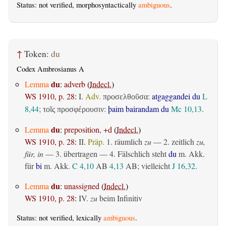
Status: not verified, morphosyntactically
ambiguous
.
↑
Token:
du
Codex Ambrosianus A
du
Lemma
:
adverb
(
Indecl.
)
WS 1910, p. 28
:
I.
Adv.
:
atgaggandei du
L
προσελθοῦσα
8,44
;
:
þaim bairandam du
Mc 10,13
.
τοῖς προσφέρουσιν
du
Lemma
:
preposition, +d
(
Indecl.
)
WS 1910, p. 28
:
II.
Präp.
1.
räumlich
zu
— 2.
zeitlich
zu,
für, in
— 3.
übertragen
— 4. Fälschlich steht
du
m. Akk.
für
bi
m. Akk.
C 4,10
AB
4,13
AB
; vielleicht
J 16,32
.
du
Lemma
:
unassigned
(
Indecl.
)
WS 1910, p. 28
:
IV.
zu
beim Infinitiv
Status: not verified, lexically
ambiguous
.