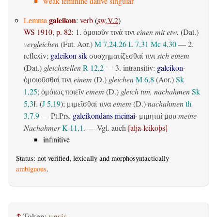
weak feminine dative singular
galeikon
Lemma
:
verb
(
sw.V.2
)
WS 1910, p. 82
:
1.
einen mit etw.
(Dat.)
ὁμοιοῦν τινά τινι
vergleichen
(
Fut. Aor.
)
M 7,24.26
L 7,31
Mc 4,30
— 2.
reflexiv
;
galeikon sik
sich einem
συσχηματίζεσθαί τινι
(Dat.)
gleichstellen
R 12,2
— 3.
intransitiv
:
galeikon
·
einem
(D.)
gleichen
M 6,8
(Aor.)
Sk
ὁμοιοῦσθαί τινι
1,25
;
einem
(D.)
gleich tun, nachahmen
Sk
ὁμόιως ποιεῖν
5,3
f. (
J 5,19
);
einem
(D.)
nachahmen
th
μιμεῖσθαί τινα
3,7.9
—
Pt.Prs.
galeikondans meinai
·
meine
μιμηταί μου
Nachahmer
K 11,1
. — Vgl. auch
[alja-leikoþs]
infinitive
Status: not verified, lexically and morphosyntactically
ambiguous
.
↑
Token:
unsis