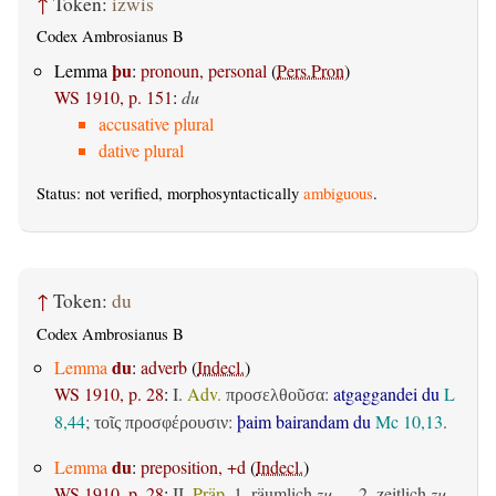
↑
Token:
izwis
Codex Ambrosianus B
þu
Lemma
:
pronoun, personal
(
Pers.Pron
)
WS 1910, p. 151
:
du
accusative plural
dative plural
Status: not verified, morphosyntactically
ambiguous
.
↑
Token:
du
Codex Ambrosianus B
du
Lemma
:
adverb
(
Indecl.
)
WS 1910, p. 28
:
I.
Adv.
:
atgaggandei du
L
προσελθοῦσα
8,44
;
:
þaim bairandam du
Mc 10,13
.
τοῖς προσφέρουσιν
du
Lemma
:
preposition, +d
(
Indecl.
)
WS 1910, p. 28
:
II.
Präp.
1.
räumlich
zu
— 2.
zeitlich
zu,