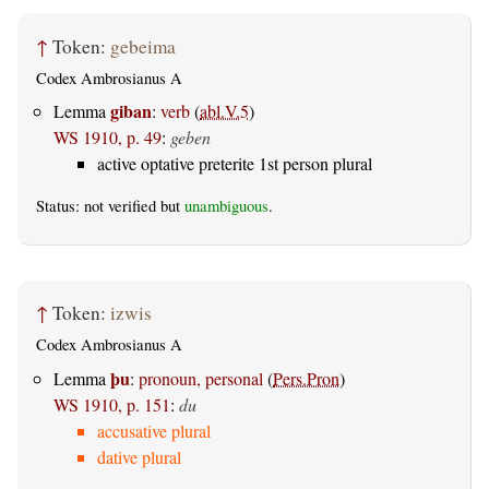
↑
Token:
gebeima
Codex Ambrosianus A
giban
Lemma
:
verb
(
abl.V.5
)
WS 1910, p. 49
:
geben
active optative preterite 1st person plural
Status: not verified but
unambiguous
.
↑
Token:
izwis
Codex Ambrosianus A
þu
Lemma
:
pronoun, personal
(
Pers.Pron
)
WS 1910, p. 151
:
du
accusative plural
dative plural