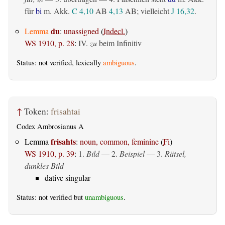
für
bi
m. Akk.
C 4,10
AB
4,13
AB
; vielleicht
J 16,32
.
du
Lemma
:
unassigned
(
Indecl.
)
WS 1910, p. 28
:
IV.
zu
beim Infinitiv
Status: not verified, lexically
ambiguous
.
↑
Token:
frisahtai
Codex Ambrosianus A
frisahts
Lemma
:
noun, common, feminine
(
Fi
)
WS 1910, p. 39
:
1.
Bild
— 2.
Beispiel
— 3.
Rätsel,
dunkles Bild
dative singular
Status: not verified but
unambiguous
.