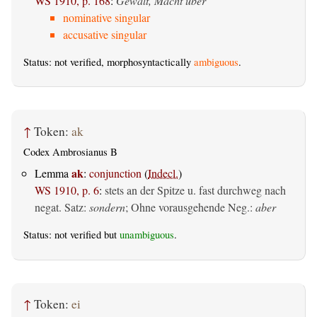
WS 1910, p. 168
:
Gewalt, Macht über
nominative singular
accusative singular
Status: not verified, morphosyntactically
ambiguous
.
↑
Token:
ak
Codex Ambrosianus B
ak
Lemma
:
conjunction
(
Indecl.
)
WS 1910, p. 6
:
stets an der Spitze u. fast durchweg nach
negat. Satz:
sondern
; Ohne vorausgehende Neg.:
aber
Status: not verified but
unambiguous
.
↑
Token:
ei