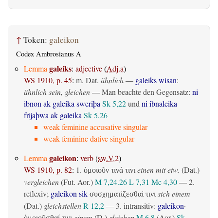
↑
Token:
galeikon
Codex Ambrosianus A
galeiks
Lemma
:
adjective
(
Adj.a
)
WS 1910, p. 45
:
m. Dat.
ähnlich
—
galeiks wisan
:
ähnlich sein, gleichen
— Man beachte den Gegensatz:
ni
ibnon ak galeika sweriþa
Sk 5,22
und
ni ibnaleika
frijaþwa ak galeika
Sk 5,26
weak feminine accusative singular
weak feminine dative singular
galeikon
Lemma
:
verb
(
sw.V.2
)
WS 1910, p. 82
:
1.
einen mit etw.
(Dat.)
ὁμοιοῦν τινά τινι
vergleichen
(
Fut. Aor.
)
M 7,24.26
L 7,31
Mc 4,30
— 2.
reflexiv
;
galeikon sik
sich einem
συσχηματίζεσθαί τινι
(Dat.)
gleichstellen
R 12,2
— 3.
intransitiv
:
galeikon
·
einem
(D.)
gleichen
M 6,8
(Aor.)
Sk