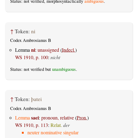
Status: not verified, morphosyntactically
ambiguous
.
↑
Token:
ni
Codex Ambrosianus B
ni
Lemma
:
unassigned
(
Indecl.
)
WS 1910, p. 100
:
nicht
Status: not verified but
unambiguous
.
↑
Token:
þatei
Codex Ambrosianus B
saei
Lemma
:
pronoun, relative
(
Pron.
)
WS 1910, p. 113
:
Relat.
der
neuter nominative singular