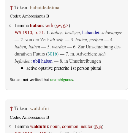
↑
Token:
habaidedeima
Codex Ambrosianus B
haban
Lemma
:
verb
(
sw.V.3
)
WS 1910, p. 51
:
1.
haben, besitzen
,
habandei
:
schwanger
— 2. von der Zeit:
alt sein
— 3.
halten, meinen
— 4.
haben, halten
— 5.
werden
— 6. Zur Umschreibung des
durativen Futurs (
301b
) — 7. m. Adverbien:
sich
befinden
:
ubil haban
— 8. in Umschreibungen
active optative preterite 1st person plural
Status: not verified but
unambiguous
.
↑
Token:
waldufni
Codex Ambrosianus B
waldufni
Lemma
:
noun, common, neuter
(
Nia
)