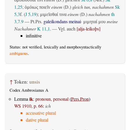
ὁμοιοῦσθαί τινι
1,25
;
einem
(D.)
gleich tun, nachahmen
Sk
ὁμόιως ποιεῖν
5,3
f. (
J 5,19
);
einem
(D.)
nachahmen
th
μιμεῖσθαί τινα
3,7.9
—
Pt.Prs.
galeikondans meinai
·
meine
μιμηταί μου
Nachahmer
K 11,1
. — Vgl. auch
[alja-leikoþs]
infinitive
Status: not verified, lexically and morphosyntactically
ambiguous
.
↑
Token:
unsis
Codex Ambrosianus A
ik
Lemma
:
pronoun, personal
(
Pers.Pron
)
WS 1910, p. 66
:
ich
accusative plural
dative plural