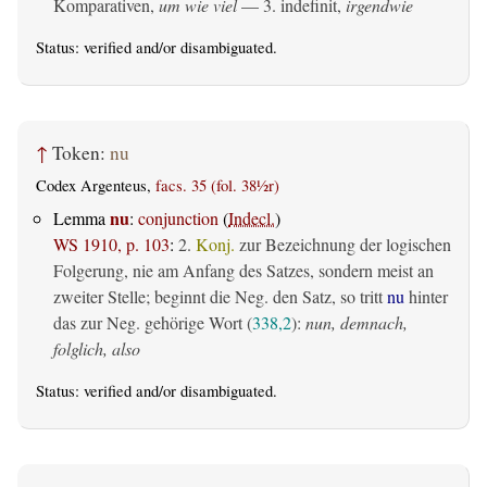
Komparativen,
um wie viel
— 3. indefinit,
irgendwie
Status:
verified
and/or disambiguated.
↑
Token:
nu
Codex Argenteus,
facs. 35 (fol. 38½r)
nu
Lemma
:
conjunction
(
Indecl.
)
WS 1910, p. 103
:
2.
Konj.
zur Bezeichnung der logischen
Folgerung, nie am Anfang des Satzes, sondern meist an
zweiter Stelle; beginnt die Neg. den Satz, so tritt
nu
hinter
das zur Neg. gehörige Wort (
338,2
):
nun, demnach,
folglich, also
Status:
verified
and/or disambiguated.