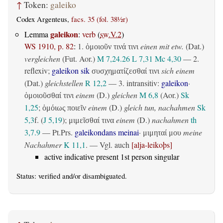
↑
Token:
galeiko
Codex Argenteus,
facs. 35 (fol. 38½r)
galeikon
Lemma
:
verb
(
sw.V.2
)
WS 1910, p. 82
:
1.
einen mit etw.
(Dat.)
ὁμοιοῦν τινά τινι
vergleichen
(
Fut. Aor.
)
M 7,24.26
L 7,31
Mc 4,30
— 2.
reflexiv
;
galeikon sik
sich einem
συσχηματίζεσθαί τινι
(Dat.)
gleichstellen
R 12,2
— 3.
intransitiv
:
galeikon
·
einem
(D.)
gleichen
M 6,8
(Aor.)
Sk
ὁμοιοῦσθαί τινι
1,25
;
einem
(D.)
gleich tun, nachahmen
Sk
ὁμόιως ποιεῖν
5,3
f. (
J 5,19
);
einem
(D.)
nachahmen
th
μιμεῖσθαί τινα
3,7.9
—
Pt.Prs.
galeikondans meinai
·
meine
μιμηταί μου
Nachahmer
K 11,1
. — Vgl. auch
[alja-leikoþs]
active indicative present 1st person singular
Status:
verified
and/or disambiguated.