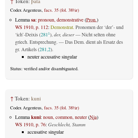
↑
Token:
þata
Codex Argenteus,
facs. 35 (fol. 38½r)
sa
Lemma
:
pronoun, demonstrative
(
Pron.
)
WS 1910, p. 112
:
Demonstrat.
Pronomen der ‘der’- und
‘ich’-Deixis (
281
),
der, dieser
— Nicht selten ohne
1
griech. Entsprechung. — Das Dem. dient als Ersatz des
gr. Artikels (
281,2
).
neuter accusative singular
Status:
verified
and/or disambiguated.
↑
Token:
kuni
Codex Argenteus,
facs. 35 (fol. 38½r)
kuni
Lemma
:
noun, common, neuter
(
Nja
)
WS 1910, p. 76
:
Geschlecht, Stamm
accusative singular