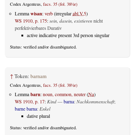
Codex Argenteus,
facs. 35 (fol. 38½r)
wisan
Lemma
:
verb
(irregular
abl.V.5
)
WS 1910, p. 175
:
sein, dasein, existieren
nicht
perfektivierbares Durativ
active indicative present 3rd person singular
Status:
verified
and/or disambiguated.
↑
Token:
barnam
Codex Argenteus,
facs. 35 (fol. 38½r)
barn
Lemma
:
noun, common, neuter
(
Na
)
WS 1910, p. 17
:
Kind
—
barna
:
Nachkommenschaft
;
barne barna
:
Enkel
dative plural
Status:
verified
and/or disambiguated.