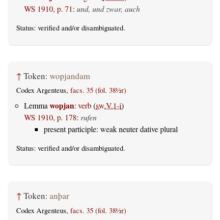
WS 1910, p. 71
:
und, und zwar, auch
Status:
verified
and/or disambiguated.
↑
Token:
wopjandam
Codex Argenteus,
facs. 35 (fol. 38½r)
wopjan
Lemma
:
verb
(
sw.V.1-i
)
WS 1910, p. 178
:
rufen
present participle: weak neuter dative plural
Status:
verified
and/or disambiguated.
↑
Token:
anþar
Codex Argenteus,
facs. 35 (fol. 38½r)