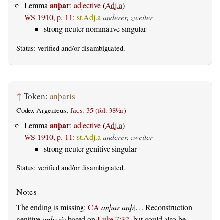
anþar
Lemma
:
adjective
(
Adj.a
)
WS 1910, p. 11
:
st.Adj.a
anderer, zweiter
strong neuter nominative singular
Status:
verified
and/or disambiguated.
↑
Token:
anþaris
Codex Argenteus,
facs. 35 (fol. 38½r)
anþar
Lemma
:
adjective
(
Adj.a
)
WS 1910, p. 11
:
st.Adj.a
anderer, zweiter
strong neuter genitive singular
Status:
verified
and/or disambiguated.
The ending is missing:
CA
anþar anþ|...
. Reconstruction
genitive
anþaris
based on
Luke 7:32
, but could also be