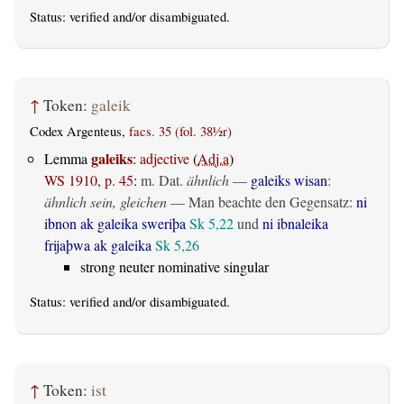
Status:
verified
and/or disambiguated.
↑
Token:
galeik
Codex Argenteus,
facs. 35 (fol. 38½r)
galeiks
Lemma
:
adjective
(
Adj.a
)
WS 1910, p. 45
:
m. Dat.
ähnlich
—
galeiks wisan
:
ähnlich sein, gleichen
— Man beachte den Gegensatz:
ni
ibnon ak galeika sweriþa
Sk 5,22
und
ni ibnaleika
frijaþwa ak galeika
Sk 5,26
strong neuter nominative singular
Status:
verified
and/or disambiguated.
↑
Token:
ist