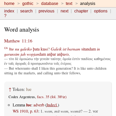
home
gothic
database
text
analysis
index
search
previous
next
chapter
options
?
Word analysis
Matthew 11:16
ƕe
nu
galeiko
þata
ku
ni
?
Galeik
ist
barnam
sitandam
in
CA
garunsim
jah
wopjan
dam
anþar
anþa
ris
,
— τίνι δὲ ὁμοιώσω τὴν γενεὰν ταύτην; ὁμοία ἐστὶν παιδίοις καθημένοις
ἐν ταῖς ἀγοραῖς ἃ προσφωνοῦντα τοῖς ἑτέροις
— But whereunto shall I liken this generation? It is like unto children
sitting in the markets, and calling unto their fellows,
↑
Token:
ƕe
Codex Argenteus,
facs. 35 (fol. 38½r)
ƕe
Lemma
:
adverb
(
Indecl.
)
WS 1910, p. 63
:
1.
wem, mit wem, womit
? — 2. vor