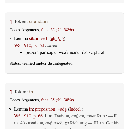
↑
Token:
sitandam
Codex Argenteus,
facs. 35 (fol. 38½r)
sitan
Lemma
:
verb
(
abl.V.5
)
WS 1910, p. 121
:
sitzen
present participle: weak neuter dative plural
Status:
verified
and/or disambiguated.
↑
Token:
in
Codex Argenteus,
facs. 35 (fol. 38½r)
in
Lemma
:
preposition, +adg
(
Indecl.
)
WS 1910, p. 66
:
I.
m. Dativ
in, auf, an, unter
Ruhe — II.
m. Akkusativ
in, auf, nach, zu
Richtung — III.
m. Genitiv