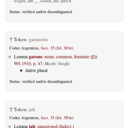
wegen, um __ willen, für, durch
Status:
verified
and/or disambiguated.
↑
Token:
garunsim
Codex Argenteus,
facs. 35 (fol. 38½r)
garuns
Lemma
:
noun, common, feminine
(
Fi
)
WS 1910, p. 47
:
Markt; Straße
dative plural
Status:
verified
and/or disambiguated.
↑
Token:
jah
Codex Argenteus,
facs. 35 (fol. 38½r)
jah
Lemma
:
unassigned
(
Indecl.
)