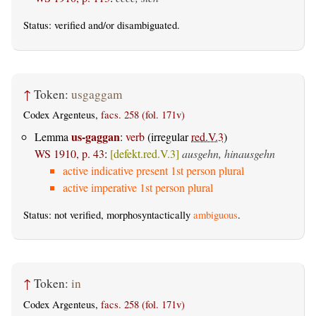
Status:
verified
and/or disambiguated.
↑
Token:
usgaggam
Codex Argenteus,
facs. 258 (fol. 171v)
us-gaggan
Lemma
:
verb
(irregular
red.V.3
)
WS 1910, p. 43
:
[defekt.red.V.3]
ausgehn, hinausgehn
active indicative present 1st person plural
active imperative 1st person plural
Status: not verified, morphosyntactically
ambiguous
.
↑
Token:
in
Codex Argenteus,
facs. 258 (fol. 171v)