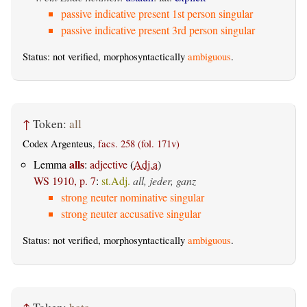
passive indicative present 1st person singular
passive indicative present 3rd person singular
Status: not verified, morphosyntactically
ambiguous
.
↑
Token:
all
Codex Argenteus,
facs. 258 (fol. 171v)
alls
Lemma
:
adjective
(
Adj.a
)
WS 1910, p. 7
:
st.Adj.
all, jeder, ganz
strong neuter nominative singular
strong neuter accusative singular
Status: not verified, morphosyntactically
ambiguous
.