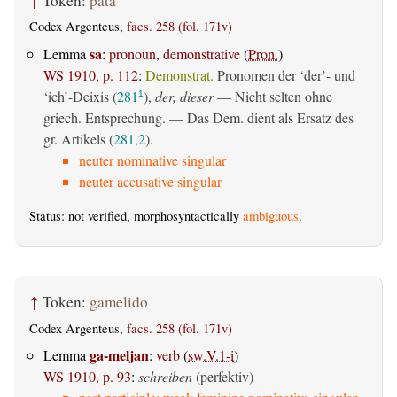
↑
Token:
þata
Codex Argenteus,
facs. 258 (fol. 171v)
sa
Lemma
:
pronoun, demonstrative
(
Pron.
)
WS 1910, p. 112
:
Demonstrat.
Pronomen der ‘der’- und
‘ich’-Deixis (
281
),
der, dieser
— Nicht selten ohne
1
griech. Entsprechung. — Das Dem. dient als Ersatz des
gr. Artikels (
281,2
).
neuter nominative singular
neuter accusative singular
Status: not verified, morphosyntactically
ambiguous
.
↑
Token:
gamelido
Codex Argenteus,
facs. 258 (fol. 171v)
ga-meljan
Lemma
:
verb
(
sw.V.1-i
)
WS 1910, p. 93
:
schreiben
(perfektiv)