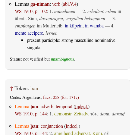
ga-niman
Lemma
:
verb
(
abl.V.4
)
WS 1910, p. 102
:
1.
mitnehmen
— 2.
erhalten
:
erben
in
übertr. Sinn,
davontragen, vergolten bekommen
— 3.
empfangen
im Mutterleib:
in kilþein
,
in wamba
— 4.
mente accipere
,
lernen
present participle: strong masculine nominative
singular
Status: not verified but
unambiguous
.
↑
Token:
þan
Codex Argenteus,
facs. 258 (fol. 171v)
þan
Lemma
:
adverb, temporal
(
Indecl.
)
WS 1910, p. 144
:
1.
demonstr. Zeitadv.
dann, darauf
τότε
þan
Lemma
:
conjunction
(
Indecl.
)
WS 1910, p. 144
:
2.
anreihend-adversat. Konj.
δέ