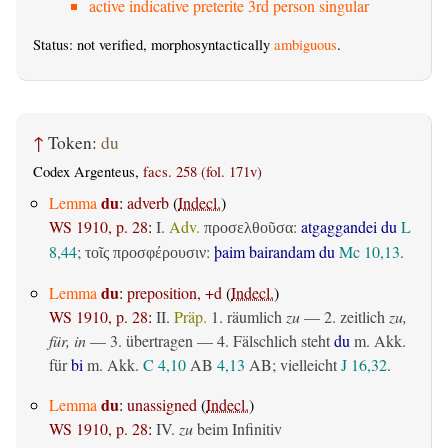
active indicative preterite 3rd person singular
Status: not verified, morphosyntactically
ambiguous
.
↑
Token:
du
Codex Argenteus,
facs. 258 (fol. 171v)
du
Lemma
:
adverb
(
Indecl.
)
WS 1910, p. 28
:
I.
Adv.
:
atgaggandei du
L
προσελθοῦσα
8,44
;
:
þaim bairandam du
Mc 10,13
.
τοῖς προσφέρουσιν
du
Lemma
:
preposition, +d
(
Indecl.
)
WS 1910, p. 28
:
II.
Präp.
1.
räumlich
zu
— 2.
zeitlich
zu,
für, in
— 3.
übertragen
— 4. Fälschlich steht
du
m. Akk.
für
bi
m. Akk.
C 4,10
AB
4,13
AB
; vielleicht
J 16,32
.
du
Lemma
:
unassigned
(
Indecl.
)
WS 1910, p. 28
:
IV.
zu
beim Infinitiv