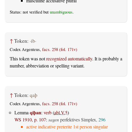
masculine accusative plural
Status: not verified but
unambiguous
.
↑
Token:
·ib·
Codex Argenteus,
facs. 258 (fol. 171v)
This token was not
recognized automatically
. It is probably a
number, abbreviation or spelling variant.
↑
Token:
qaþ
Codex Argenteus,
facs. 258 (fol. 171v)
qiþan
Lemma
:
verb
(
abl.V.5
)
WS 1910, p. 107
:
sagen
perfektives Simplex,
296
active indicative preterite 1st person singular