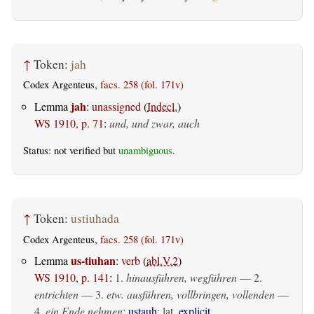
↑
Token:
jah
Codex Argenteus,
facs. 258 (fol. 171v)
jah
Lemma
:
unassigned
(
Indecl.
)
WS 1910, p. 71
:
und, und zwar, auch
Status: not verified but
unambiguous
.
↑
Token:
ustiuhada
Codex Argenteus,
facs. 258 (fol. 171v)
us-tiuhan
Lemma
:
verb
(
abl.V.2
)
WS 1910, p. 141
:
1.
hinausführen, wegführen
— 2.
entrichten
— 3.
etw. ausführen, vollbringen, vollenden
—
4.
ein Ende nehmen
:
ustauh
: lat.
explicit