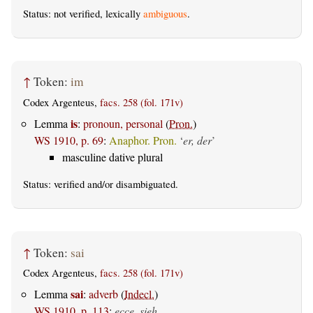
Status: not verified, lexically
ambiguous
.
↑
Token:
im
Codex Argenteus,
facs. 258 (fol. 171v)
is
Lemma
:
pronoun, personal
(
Pron.
)
WS 1910, p. 69
:
Anaphor. Pron.
‘
er, der
’
masculine dative plural
Status:
verified
and/or disambiguated.
↑
Token:
sai
Codex Argenteus,
facs. 258 (fol. 171v)
sai
Lemma
:
adverb
(
Indecl.
)
WS 1910, p. 113
:
ecce, sieh