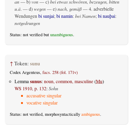
an
— b)
von
— c)
bei etwas schwören, bezeugen, bitten
u.ä
. — d)
wegen
— e)
nach, gemäß
— 4. adverbielle
Wendungen
bi sunjai
;
bi namin
:
bei Namen
;
bi nauþai
:
notgedrungen
Status: not verified but
unambiguous
.
↑
Token:
sunu
Codex Argenteus,
facs. 258 (fol. 171v)
sunus
Lemma
:
noun, common, masculine
(
Mu
)
WS 1910, p. 132
:
Sohn
accusative singular
vocative singular
Status: not verified, morphosyntactically
ambiguous
.