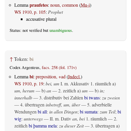
praufetes
Lemma
:
noun, common
(
Mu-i
)
WS 1910, p. 105
:
Prophet
accusative plural
Status: not verified but
unambiguous
.
↑
Token:
bi
Codex Argenteus,
facs. 258 (fol. 171v)
bi
Lemma
:
preposition, +ad
(
Indecl.
)
WS 1910, p. 19
:
bei, um
I.
m. Akkusativ
1.
räumlich
a)
um, herum
— b)
an
— 2.
zeitlich
a)
um
— b)
in;
innerhalb
— 3. distributiv bei Zahlen
bi twans
:
zu zweien
— 4.
übertragen
inbetreff, um, über
— 5. adverbielle
Wendungen
bi all
:
in allen Dingen
;
bi sumata
:
zum Teil
;
bi
wig
:
unterwegs
— II.
m. Dativ
an, bei
1.
räumlich
— 2.
zeitlich
bi þamma mela
:
zu dieser Zeit
— 3.
übertragen
a)