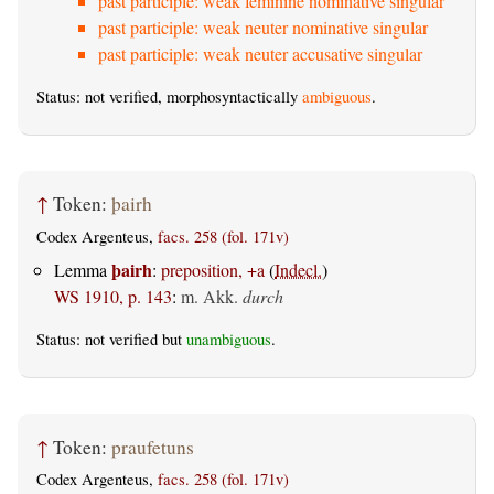
past participle: weak feminine nominative singular
past participle: weak neuter nominative singular
past participle: weak neuter accusative singular
Status: not verified, morphosyntactically
ambiguous
.
↑
Token:
þairh
Codex Argenteus,
facs. 258 (fol. 171v)
þairh
Lemma
:
preposition, +a
(
Indecl.
)
WS 1910, p. 143
:
m. Akk.
durch
Status: not verified but
unambiguous
.
↑
Token:
praufetuns
Codex Argenteus,
facs. 258 (fol. 171v)