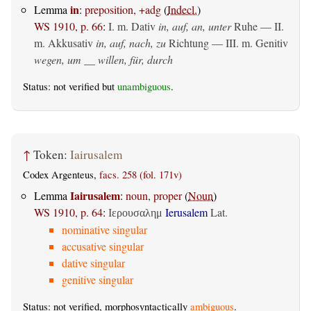
in
Lemma
:
preposition, +adg
(
Indecl.
)
WS 1910, p. 66
:
I.
m. Dativ
in, auf, an, unter
Ruhe — II.
m. Akkusativ
in, auf, nach, zu
Richtung — III.
m. Genitiv
wegen, um __ willen, für, durch
Status: not verified but
unambiguous
.
↑
Token:
Iairusalem
Codex Argenteus,
facs. 258 (fol. 171v)
Iairusalem
Lemma
:
noun, proper
(
Noun
)
WS 1910, p. 64
:
Ierusalem
Lat.
Ιερουσαλημ
nominative singular
accusative singular
dative singular
genitive singular
Status: not verified, morphosyntactically
ambiguous
.