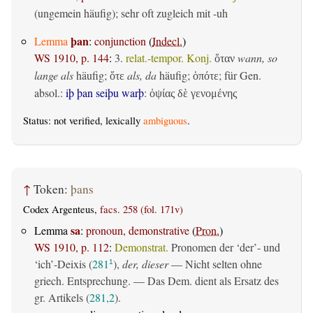
(ungemein häufig); sehr oft zugleich mit -uh
þan
Lemma
:
conjunction
(
Indecl.
)
WS 1910, p. 144
:
3.
relat.-tempor. Konj.
wann, so
ὅταν
lange als
häufig;
als, da
häufig;
; für Gen.
ὅτε
ὁπότε
absol.:
iþ þan seiþu warþ
:
ὀψίας δὲ γενομένης
Status: not verified, lexically
ambiguous
.
↑
Token:
þans
Codex Argenteus,
facs. 258 (fol. 171v)
sa
Lemma
:
pronoun, demonstrative
(
Pron.
)
WS 1910, p. 112
:
Demonstrat.
Pronomen der ‘der’- und
‘ich’-Deixis (
281
),
der, dieser
— Nicht selten ohne
1
griech. Entsprechung. — Das Dem. dient als Ersatz des
gr. Artikels (
281,2
).