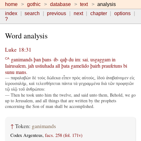
home
gothic
database
text
analysis
index
search
previous
next
chapter
options
?
Word analysis
Luke 18:31
ganimands
þan
þans
·ib·
qaþ
du
im
:
sai
,
usgaggam
in
CA
Iairusalem
,
jah
ustiuhada
all
þata
gamelido
þairh
praufetuns
bi
sunu
mans
.
— παραλαβὼν δὲ τοὺς δώδεκα εἶπεν πρὸς αὐτούς, ἰδοὺ ἀναβαίνομεν εἰς
ἰερουσαλήμ, καὶ τελεσθήσεται πάντα τὰ γεγραμμένα διὰ τῶν προφητῶν
τῷ υἱῷ τοῦ ἀνθρώπου:
— Then he took unto him the twelve, and said unto them, Behold, we go
up to Jerusalem, and all things that are written by the prophets
concerning the Son of man shall be accomplished.
↑
Token:
ganimands
Codex Argenteus,
facs. 258 (fol. 171v)