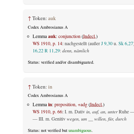
↑
Token:
auk
Codex Ambrosianus A
auk
Lemma
:
conjunction
(
Indecl.
)
WS 1910, p. 14
:
nachgestellt (außer
J 9,30
u.
Sk 6,27
16,22
R 11,29
:
denn, nämlich
Status:
verified
and/or disambiguated.
↑
Token:
in
Codex Ambrosianus A
in
Lemma
:
preposition, +adg
(
Indecl.
)
WS 1910, p. 66
:
I.
m. Dativ
in, auf, an, unter
Ruhe —
— III.
m. Genitiv
wegen, um __ willen, für, durch
Status: not verified but
unambiguous
.