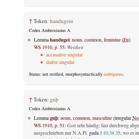
↑
Token:
handugein
Codex Ambrosianus A
handugei
Lemma
:
noun, common, feminine
(
Fn
)
WS 1910, p. 55
:
Weisheit
accusative singular
dative singular
Status: not verified, morphosyntactically
ambiguous
.
↑
Token:
guþ
Codex Ambrosianus A
guþ
Lemma
:
noun, common, masculine
(irregular
No
WS 1910, p. 51
:
Gott
sehr häufig; fast durchweg abg
ausgeschrieben nur N.A.Pl.
guda
J 10,34.35
, wo es i