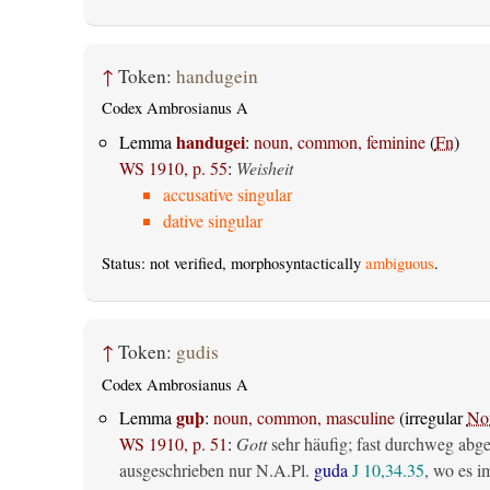
↑
Token:
handugein
Codex Ambrosianus A
handugei
Lemma
:
noun, common, feminine
(
Fn
)
WS 1910, p. 55
:
Weisheit
accusative singular
dative singular
Status: not verified, morphosyntactically
ambiguous
.
↑
Token:
gudis
Codex Ambrosianus A
guþ
Lemma
:
noun, common, masculine
(irregular
No
WS 1910, p. 51
:
Gott
sehr häufig; fast durchweg abg
ausgeschrieben nur N.A.Pl.
guda
J 10,34.35
, wo es i