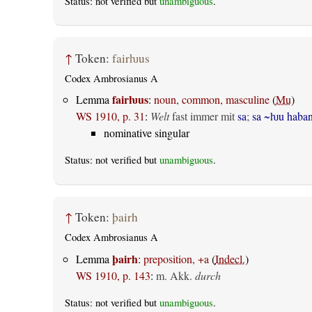
Status: not verified but
unambiguous
.
↑
Token:
fairƕus
Codex Ambrosianus A
fairƕus
Lemma
:
noun, common, masculine
(
Mu
)
WS 1910, p. 31
:
Welt
fast immer mit
sa
;
sa ~ƕu haba
nominative singular
Status: not verified but
unambiguous
.
↑
Token:
þairh
Codex Ambrosianus A
þairh
Lemma
:
preposition, +a
(
Indecl.
)
WS 1910, p. 143
:
m. Akk.
durch
Status: not verified but
unambiguous
.