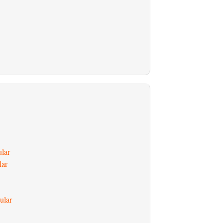
ular
lar
ular