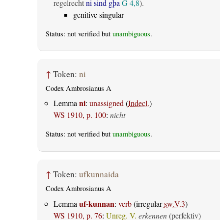
regelrecht
ni sind gþa
G 4,8
).
genitive singular
Status: not verified but
unambiguous
.
↑
Token:
ni
Codex Ambrosianus A
ni
Lemma
:
unassigned
(
Indecl.
)
WS 1910, p. 100
:
nicht
Status: not verified but
unambiguous
.
↑
Token:
ufkunnaida
Codex Ambrosianus A
uf-kunnan
Lemma
:
verb
(irregular
sw.V.3
)
WS 1910, p. 76
:
Unreg. V.
erkennen
(perfektiv)