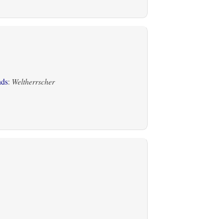
nds
:
Weltherrscher