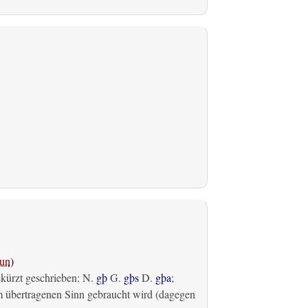
un
)
ekürzt geschrieben: N.
gþ
G.
gþs
D.
gþa
;
m übertragenen Sinn gebraucht wird (dagegen