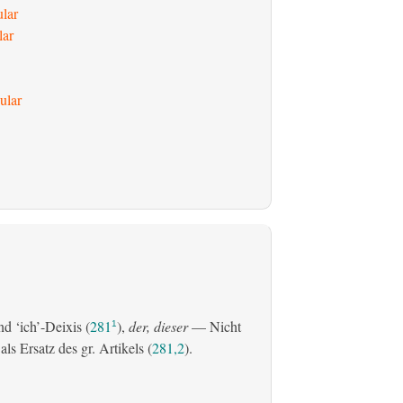
ular
lar
ular
d ‘ich’-Deixis (
281
),
der, dieser
— Nicht
1
s Ersatz des gr. Artikels (
281,2
).