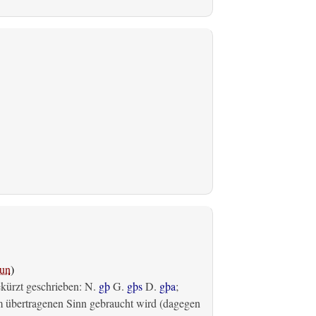
un
)
ekürzt geschrieben: N.
gþ
G.
gþs
D.
gþa
;
m übertragenen Sinn gebraucht wird (dagegen