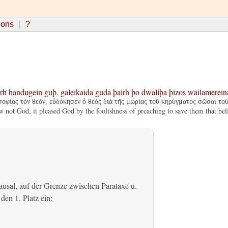
ions
?
rh
handugein
guþ
,
galeikaida
guda
þairh
þo
dwaliþa
þizos
wailamerein
σοφίας τὸν θεόν, εὐδόκησεν ὁ θεὸς διὰ τῆς μωρίας τοῦ κηρύγματος σῶσαι τοὺ
not God, it pleased God by the foolishness of preaching to save them that bel
usal, auf der Grenze zwischen Parataxe u.
den 1. Platz ein: