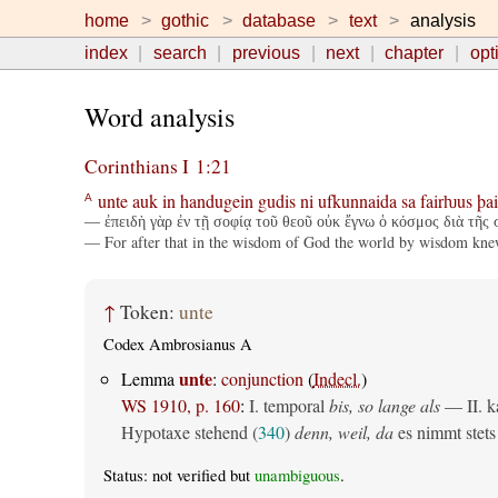
home
gothic
database
text
analysis
index
search
previous
next
chapter
opt
Word analysis
Corinthians I 1:21
unte
auk
in
handugein
gudis
ni
ufkunnaida
sa
fairƕus
þai
A
— ἐπειδὴ γὰρ ἐν τῇ σοφίᾳ τοῦ θεοῦ οὐκ ἔγνω ὁ κόσμος διὰ τῆς 
— For after that in the wisdom of God the world by wisdom knew 
↑
Token:
unte
Codex Ambrosianus A
unte
Lemma
:
conjunction
(
Indecl.
)
WS 1910, p. 160
:
I. temporal
bis, so lange als
— II. ka
Hypotaxe stehend (
340
)
denn, weil, da
es nimmt stets 
Status: not verified but
unambiguous
.