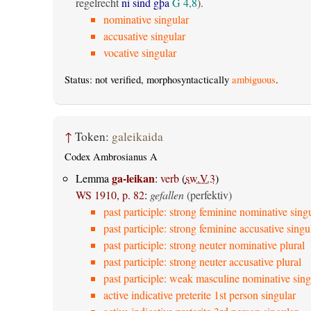
regelrecht
ni sind gþa
G 4,8
).
nominative singular
accusative singular
vocative singular
Status: not verified, morphosyntactically
ambiguous
.
↑
Token:
galeikaida
Codex Ambrosianus A
ga-leikan
Lemma
:
verb
(
sw.V.3
)
WS 1910, p. 82
:
gefallen
(perfektiv)
past participle: strong feminine nominative sing
past participle: strong feminine accusative singu
past participle: strong neuter nominative plural
past participle: strong neuter accusative plural
past participle: weak masculine nominative sing
active indicative preterite 1st person singular