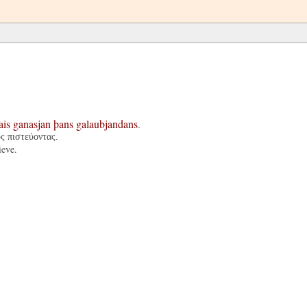
ais
ganasjan
þans
galaubjandans
.
ς πιστεύοντας.
ieve.