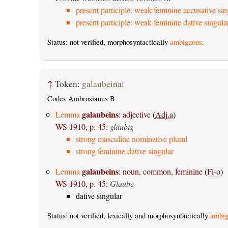
present participle: weak feminine accusative sin
present participle: weak feminine dative singula
Status: not verified, morphosyntactically
ambiguous
.
↑
Token:
galaubeinai
Codex Ambrosianus B
galaubeins
Lemma
:
adjective
(
Adj.a
)
WS 1910, p. 45
:
gläubig
strong masculine nominative plural
strong feminine dative singular
galaubeins
Lemma
:
noun, common, feminine
(
Fi-o
)
WS 1910, p. 45
:
Glaube
dative singular
Status: not verified, lexically and morphosyntactically
ambig