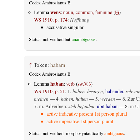
Codex Ambrosianus B
wens
Lemma
:
noun, common, feminine
(
Fi
)
WS 1910, p. 174
:
Hoffnung
accusative singular
Status: not verified but
unambiguous
.
↑
Token:
habam
Codex Ambrosianus B
haban
Lemma
:
verb
(
sw.V.3
)
WS 1910, p. 51
:
1.
haben, besitzen
,
habandei
:
schwan
meinen
— 4.
haben, halten
— 5.
werden
— 6. Zur Um
7. m. Adverbien:
sich befinden
:
ubil haban
— 8. in U
active indicative present 1st person plural
active imperative 1st person plural
Status: not verified, morphosyntactically
ambiguous
.