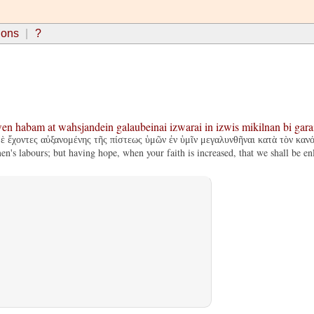
ions
?
en
habam
at
wahsjandein
galaubeinai
izwarai
in
izwis
mikilnan
bi
gara
δὲ ἔχοντες αὐξανομένης τῆς πίστεως ὑμῶν ἐν ὑμῖν μεγαλυνθῆναι κατὰ τὸν κανό
en's labours; but having hope, when your faith is increased, that we shall be e