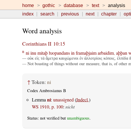
home
gothic
database
text
analysis
index
search
previous
next
chapter
opt
Word analysis
Corinthians II 10:15
ni
inu
mitaþ
ƕopandans
in
framaþjaim
arbaidim
,
aþþan
w
B
— οὐκ εἰς τὰ ἄμετρα καυχώμενοι ἐν ἀλλοτρίοις κόποις, ἐλπίδα 
— Not boasting of things without our measure, that is, of other m
↑
Token:
ni
Codex Ambrosianus B
ni
Lemma
:
unassigned
(
Indecl.
)
WS 1910, p. 100
:
nicht
Status: not verified but
unambiguous
.