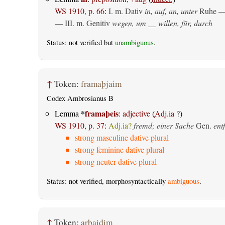
WS 1910, p. 66
:
I.
m. Dativ
in, auf, an, unter
Ruhe —
— III.
m. Genitiv
wegen, um __ willen, für, durch
Status: not verified but
unambiguous
.
↑
Token:
framaþjaim
Codex Ambrosianus B
*
framaþeis
Lemma
:
adjective
(
Adj.ia
?)
WS 1910, p. 37
:
Adj.ia?
fremd; einer Sache
Gen.
ent
strong masculine dative plural
strong feminine dative plural
strong neuter dative plural
Status: not verified, morphosyntactically
ambiguous
.
↑
Token:
arbaidim