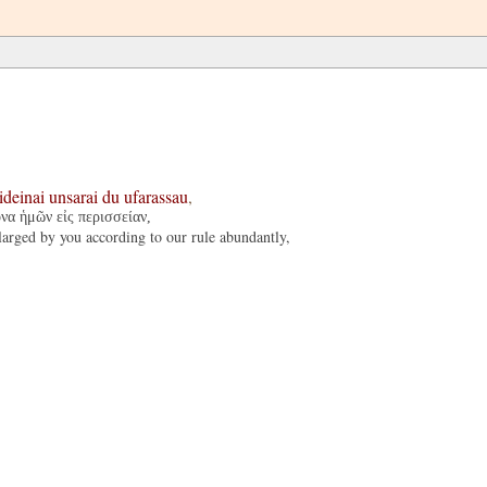
ideinai
unsarai
du
ufarassau
,
να ἡμῶν εἰς περισσείαν,
nlarged by you according to our rule abundantly,