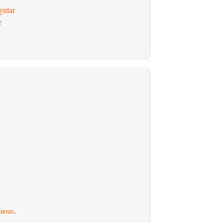
gular
r
uous
.