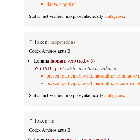
dative singular
Status: not verified, morphosyntactically
ambiguous
.
↑
Token:
ƕopandans
Codex Ambrosianus B
ƕopan
Lemma
:
verb
(
red.V.5
)
WS 1910, p. 64
:
sich einer Sache rühmen
present participle: weak masculine nominative p
present participle: weak masculine accusative pl
Status: not verified, morphosyntactically
ambiguous
.
↑
Token:
in
Codex Ambrosianus B
in
Lemma
:
preposition, +adg
(
Indecl.
)