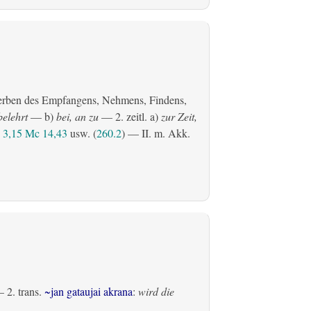
erben des Empfangens, Nehmens, Findens,
belehrt
— b)
bei, an zu
— 2.
zeitl.
a)
zur Zeit,
3,15
Mc 14,43
usw. (
260.2
) — II.
m. Akk.
 2.
trans.
~jan gataujai akrana
:
wird die