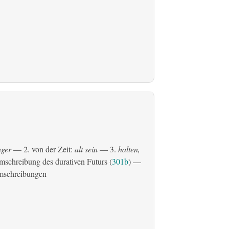
ger
— 2. von der Zeit:
alt sein
— 3.
halten,
schreibung des durativen Futurs (
301b
) —
mschreibungen