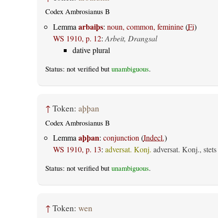
Codex Ambrosianus B
arbaiþs
Lemma
:
noun, common, feminine
(
Fi
)
WS 1910, p. 12
:
Arbeit, Drangsal
dative plural
Status: not verified but
unambiguous
.
↑
Token:
aþþan
Codex Ambrosianus B
aþþan
Lemma
:
conjunction
(
Indecl.
)
WS 1910, p. 13
:
adversat. Konj.
adversat. Konj., stet
Status: not verified but
unambiguous
.
↑
Token:
wen