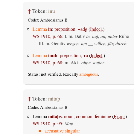
↑
Token:
inu
Codex Ambrosianus B
in
Lemma
:
preposition, +adg
(
Indecl.
)
WS 1910, p. 66
:
I.
m. Dativ
in, auf, an, unter
Ruhe —
— III.
m. Genitiv
wegen, um __ willen, für, durch
inuh
Lemma
:
preposition, +a
(
Indecl.
)
WS 1910, p. 68
:
m. Akk.
ohne, außer
Status: not verified, lexically
ambiguous
.
↑
Token:
mitaþ
Codex Ambrosianus B
mitaþs
Lemma
:
noun, common, feminine
(
Fkons
)
WS 1910, p. 95
:
Maß
accusative singular