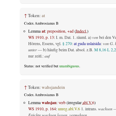
↑
Token:
at
Codex Ambrosianus B
at
Lemma
:
preposition, +ad
(
Indecl.
)
WS 1910, p. 13
:
I.
m. Dat.
1.
räuml.
a)
von
bei den V
Hörens, Essens, vgl.
§ 270
:
at guda uslaisida
:
von G. 
unter
— b) häufig beim Dat. absol. z.B.
M 8,16
L 2,2
nur zeitl.
:
auf
Status: not verified but
unambiguous
.
↑
Token:
wahsjandein
Codex Ambrosianus B
wahsjan
Lemma
:
verb
(irregular
abl.V.6
)
WS 1910, p. 164
:
unreg.abl.V.6
1.
intrans.
wachsen
—
Früchte wachsen lassen, vermehren