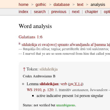
home
gothic
database
text
analysis
index
search
previous
next
chapter
opt
Word analysis
Galatians 1:6
sildaleikja
ei
swa[swe]
sprauto
afwandjanda
af
þamma
l
B
— θαυμάζω ὅτι οὕτως ταχέως μετατίθεσθε ἀπὸ τοῦ καλέσαντος ὑμ
— I marvel that ye are so soon removed from him that called you 
↑
Token:
sildaleikja
Codex Ambrosianus B
sildaleikjan
Lemma
:
verb
(
sw.V.1-i
)
WS 1910, p. 120
:
1.
transitiv
anstaunen, bewundern
—
active indicative present 1st person singular
Status: not verified but
unambiguous
.