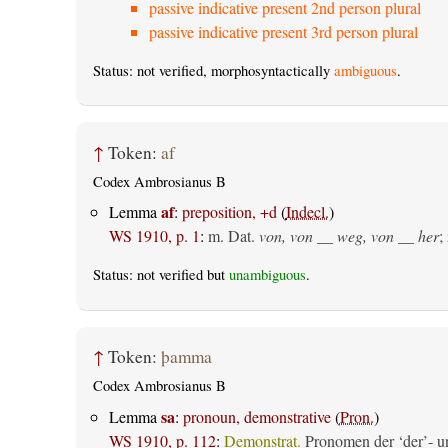
passive indicative present 2nd person plural
passive indicative present 3rd person plural
Status: not verified, morphosyntactically
ambiguous
.
↑
Token:
af
Codex Ambrosianus B
af
Lemma
:
preposition, +d
(
Indecl.
)
WS 1910, p. 1
:
m. Dat.
von, von __ weg, von __ her
;
Status: not verified but
unambiguous
.
↑
Token:
þamma
Codex Ambrosianus B
sa
Lemma
:
pronoun, demonstrative
(
Pron.
)
WS 1910, p. 112
:
Demonstrat.
Pronomen der ‘der’- un