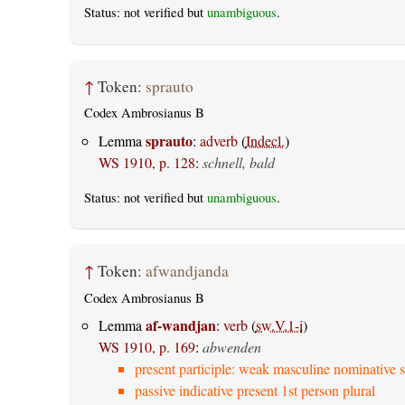
Status: not verified but
unambiguous
.
↑
Token:
sprauto
Codex Ambrosianus B
sprauto
Lemma
:
adverb
(
Indecl.
)
WS 1910, p. 128
:
schnell, bald
Status: not verified but
unambiguous
.
↑
Token:
afwandjanda
Codex Ambrosianus B
af-wandjan
Lemma
:
verb
(
sw.V.1-i
)
WS 1910, p. 169
:
abwenden
present participle: weak masculine nominative s
passive indicative present 1st person plural