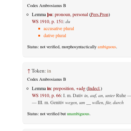
Codex Ambrosianus B
þu
Lemma
:
pronoun, personal
(
Pers.Pron
)
WS 1910, p. 151
:
du
accusative plural
dative plural
Status: not verified, morphosyntactically
ambiguous
.
↑
Token:
in
Codex Ambrosianus B
in
Lemma
:
preposition, +adg
(
Indecl.
)
WS 1910, p. 66
:
I.
m. Dativ
in, auf, an, unter
Ruhe —
— III.
m. Genitiv
wegen, um __ willen, für, durch
Status: not verified but
unambiguous
.