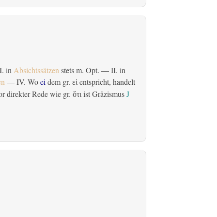
 I. in
Absichtssätzen
stets m. Opt. — II. in
en
— IV. Wo
ei
dem gr.
entspricht, handelt
εἰ
r direkter Rede wie gr.
ist Gräzismus
J
ὅτι