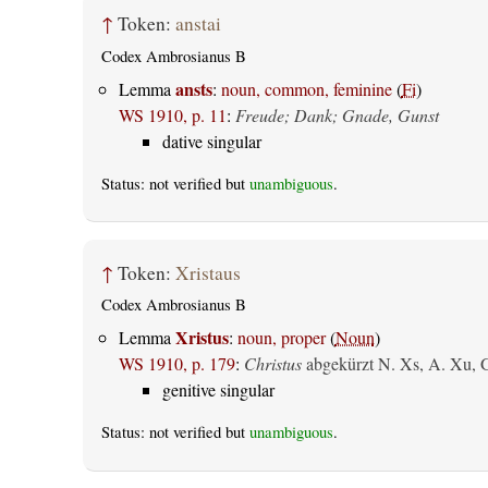
↑
Token:
anstai
Codex Ambrosianus B
ansts
Lemma
:
noun, common, feminine
(
Fi
)
WS 1910, p. 11
:
Freude; Dank; Gnade, Gunst
dative singular
Status: not verified but
unambiguous
.
↑
Token:
Xristaus
Codex Ambrosianus B
Xristus
Lemma
:
noun, proper
(
Noun
)
WS 1910, p. 179
:
Christus
abgekürzt N. Xs, A. Xu, 
genitive singular
Status: not verified but
unambiguous
.