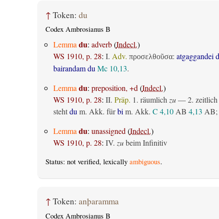
↑
Token:
du
Codex Ambrosianus B
du
Lemma
:
adverb
(
Indecl.
)
WS 1910, p. 28
:
I.
Adv.
:
atgaggandei 
προσελθοῦσα
bairandam du
Mc 10,13
.
du
Lemma
:
preposition, +d
(
Indecl.
)
WS 1910, p. 28
:
II.
Präp.
1.
räumlich
zu
— 2.
zeitlich
steht
du
m. Akk. für
bi
m. Akk.
C 4,10
AB
4,13
AB
;
du
Lemma
:
unassigned
(
Indecl.
)
WS 1910, p. 28
:
IV.
zu
beim Infinitiv
Status: not verified, lexically
ambiguous
.
↑
Token:
anþaramma
Codex Ambrosianus B