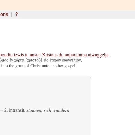
ions
?
aþondin
izwis
in
anstai
Xristaus
du
anþaramma
aiwaggelja
,
ᾶς ἐν χάριτι [χριστοῦ] εἰς ἕτερον εὐαγγέλιον,
into the grace of Christ unto another gospel:
 2.
intransit.
staunen, sich wundern