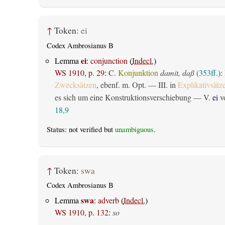
↑
Token:
ei
Codex Ambrosianus B
ei
Lemma
:
conjunction
(
Indecl.
)
WS 1910, p. 29
:
C.
Konjunktion
damit, daß
(
353ff.
):
Zwecksätzen
, ebenf. m. Opt. — III. in
Explikativsätz
es sich um eine Konstruktionsverschiebung — V.
ei
vo
18,9
Status: not verified but
unambiguous
.
↑
Token:
swa
Codex Ambrosianus B
swa
Lemma
:
adverb
(
Indecl.
)
WS 1910, p. 132
:
so