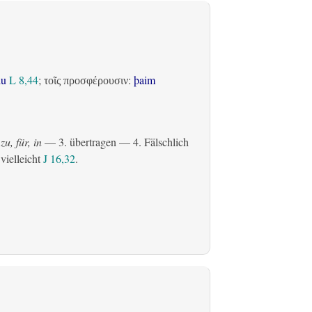
du
L 8,44
;
:
þaim
τοῖς προσφέρουσιν
zu, für, in
— 3.
übertragen
— 4. Fälschlich
 vielleicht
J 16,32
.