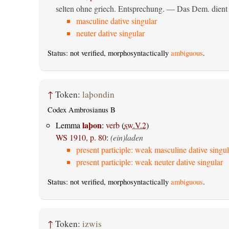
selten ohne griech. Entsprechung. — Das Dem. dient al
masculine dative singular
neuter dative singular
Status: not verified, morphosyntactically
ambiguous
.
↑
Token:
laþondin
Codex Ambrosianus B
laþon
Lemma
:
verb
(
sw.V.2
)
WS 1910, p. 80
:
(ein)laden
present participle: weak masculine dative singul
present participle: weak neuter dative singular
Status: not verified, morphosyntactically
ambiguous
.
↑
Token:
izwis