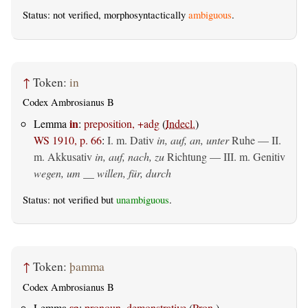
Status: not verified, morphosyntactically
ambiguous
.
↑
Token:
in
Codex Ambrosianus B
in
Lemma
:
preposition, +adg
(
Indecl.
)
WS 1910, p. 66
:
I.
m. Dativ
in, auf, an, unter
Ruhe — II.
m. Akkusativ
in, auf, nach, zu
Richtung — III.
m. Genitiv
wegen, um __ willen, für, durch
Status: not verified but
unambiguous
.
↑
Token:
þamma
Codex Ambrosianus B
sa
Lemma
:
pronoun, demonstrative
(
Pron.
)