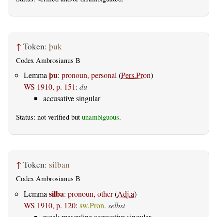
↑
Token:
þuk
Codex Ambrosianus B
þu
Lemma
:
pronoun, personal
(
Pers.Pron
)
WS 1910, p. 151
:
du
accusative singular
Status: not verified but
unambiguous
.
↑
Token:
silban
Codex Ambrosianus B
silba
Lemma
:
pronoun, other
(
Adj.a
)
WS 1910, p. 120
:
sw.Pron.
selbst
weak masculine accusative singular