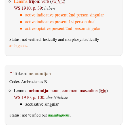
frijon
Lemma
:
verb
(
sw.V.2
)
WS 1910, p. 39
:
lieben
active indicative present 2nd person singular
active indicative present 1st person dual
active optative present 2nd person singular
Status: not verified, lexically and morphosyntactically
ambiguous
.
↑
Token:
neƕundjan
Codex Ambrosianus B
neƕundja
Lemma
:
noun, common, masculine
(
Mn
)
WS 1910, p. 100
:
der Nächste
accusative singular
Status: not verified but
unambiguous
.