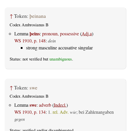
↑
Token:
þeinana
Codex Ambrosianus B
þeins
Lemma
:
pronoun, possessive
(
Adj.a
)
WS 1910, p. 148
:
dein
strong masculine accusative singular
Status: not verified but
unambiguous
.
↑
Token:
swe
Codex Ambrosianus B
swe
Lemma
:
adverb
(
Indecl.
)
WS 1910, p. 134
:
1.
rel. Adv.
wie
; bei Zahlenangaben
gegen
Status:
verified
and/or disambiguated.