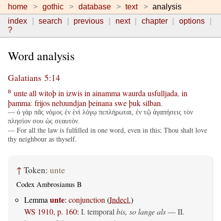
home
gothic
database
text
analysis
index
search
previous
next
chapter
options
?
Word analysis
Galatians 5:14
unte
all
witoþ
in
izwis
in
ainamma
waurda
usfulljada
,
in
B
þamma
:
frijos
neƕundjan
þeinana
swe
þuk
silban
.
— ὁ γὰρ πᾶς νόμος ἐν ἑνὶ λόγῳ πεπλήρωται, ἐν τῷ ἀγαπήσεις τὸν
πλησίον σου ὡς σεαυτόν.
— For all the law is fulfilled in one word, even in this; Thou shalt love
thy neighbour as thyself.
↑
Token:
unte
Codex Ambrosianus B
unte
Lemma
:
conjunction
(
Indecl.
)
WS 1910, p. 160
:
I. temporal
bis, so lange als
— II.