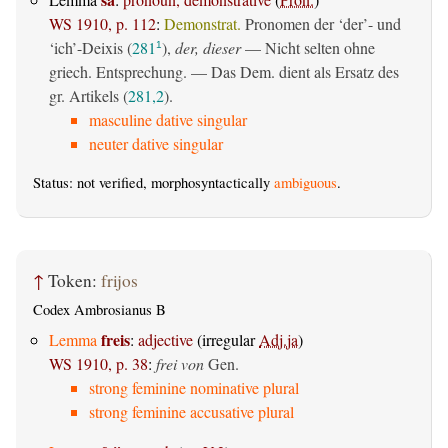
WS 1910, p. 112
:
Demonstrat.
Pronomen der ‘der’- und
‘ich’-Deixis (
281
),
der, dieser
— Nicht selten ohne
1
griech. Entsprechung. — Das Dem. dient als Ersatz des
gr. Artikels (
281,2
).
masculine dative singular
neuter dative singular
Status: not verified, morphosyntactically
ambiguous
.
↑
Token:
frijos
Codex Ambrosianus B
freis
Lemma
:
adjective
(irregular
Adj.ja
)
WS 1910, p. 38
:
frei von
Gen.
strong feminine nominative plural
strong feminine accusative plural