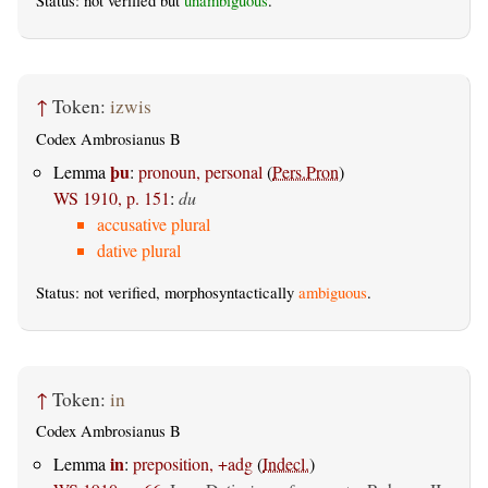
Status: not verified but
unambiguous
.
↑
Token:
izwis
Codex Ambrosianus B
þu
Lemma
:
pronoun, personal
(
Pers.Pron
)
WS 1910, p. 151
:
du
accusative plural
dative plural
Status: not verified, morphosyntactically
ambiguous
.
↑
Token:
in
Codex Ambrosianus B
in
Lemma
:
preposition, +adg
(
Indecl.
)