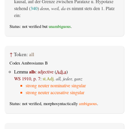
kausal, auf der Grenze zwischen Parataxe u. Hypotaxe
stehend (
340
)
denn, weil, da
es nimmt stets den 1. Platz
ein:
Status: not verified but
unambiguous
.
↑
Token:
all
Codex Ambrosianus B
alls
Lemma
:
adjective
(
Adj.a
)
WS 1910, p. 7
:
st.Adj.
all, jeder, ganz
strong neuter nominative singular
strong neuter accusative singular
Status: not verified, morphosyntactically
ambiguous
.