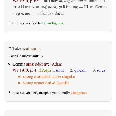
WS 1910, p. 66
:
I.
m. Dativ
in, auf, an, unter
Ruhe — II.
m. Akkusativ
in, auf, nach, zu
Richtung — III.
m. Genitiv
wegen, um __ willen, für, durch
Status: not verified but
unambiguous
.
↑
Token:
ainamma
Codex Ambrosianus B
ains
Lemma
:
adjective
(
Adj.a
)
WS 1910, p. 4
:
st.Adj.a
1.
unus
— 2.
quidam
— 3.
solus
strong masculine dative singular
strong neuter dative singular
Status: not verified, morphosyntactically
ambiguous
.