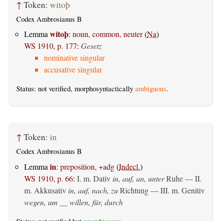
↑
Token:
witoþ
Codex Ambrosianus B
witoþ
Lemma
:
noun, common, neuter
(
Na
)
WS 1910, p. 177
:
Gesetz
nominative singular
accusative singular
Status: not verified, morphosyntactically
ambiguous
.
↑
Token:
in
Codex Ambrosianus B
in
Lemma
:
preposition, +adg
(
Indecl.
)
WS 1910, p. 66
:
I.
m. Dativ
in, auf, an, unter
Ruhe — II.
m. Akkusativ
in, auf, nach, zu
Richtung — III.
m. Genitiv
wegen, um __ willen, für, durch