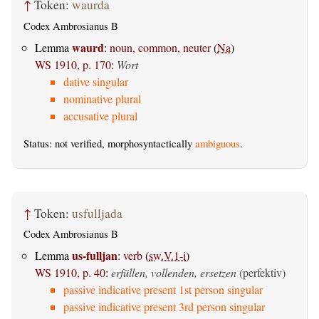
↑
Token:
waurda
Codex Ambrosianus B
waurd
Lemma
:
noun, common, neuter
(
Na
)
WS 1910, p. 170
:
Wort
dative singular
nominative plural
accusative plural
Status: not verified, morphosyntactically
ambiguous
.
↑
Token:
usfulljada
Codex Ambrosianus B
us-fulljan
Lemma
:
verb
(
sw.V.1-i
)
WS 1910, p. 40
:
erfüllen, vollenden, ersetzen
(perfektiv)
passive indicative present 1st person singular
passive indicative present 3rd person singular