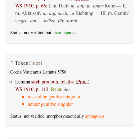
WS 1910, p. 66
:
I.
m. Dativ
in, auf, an, unter
Ruhe — II.
m. Akkusativ
in, auf, nach, zu
Richtung — III.
m. Genitiv
wegen, um __ willen, für, durch
Status: not verified but
unambiguous
.
↑
Token:
þizei
Codex Vaticanus Latinus 5750
saei
Lemma
:
pronoun, relative
(
Pron.
)
WS 1910, p. 113
:
Relat.
der
masculine genitive singular
neuter genitive singular
Status: not verified, morphosyntactically
ambiguous
.