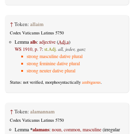
↑
Token:
allaim
Codex Vaticanus Latinus 5750
alls
Lemma
:
adjective
(
Adj.a
)
WS 1910, p. 7
:
st.Adj.
all, jeder, ganz
strong masculine dative plural
strong feminine dative plural
strong neuter dative plural
Status: not verified, morphosyntactically
ambiguous
.
↑
Token:
alamannam
Codex Vaticanus Latinus 5750
*
alamans
Lemma
:
noun, common, masculine
(irregular