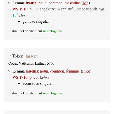
frauja
Lemma
:
noun, common, masculine
(
Mn
)
WS 1910, p. 38
:
abgekürzt, wenn auf Gott bezüglich, vgl.
18
Herr
3
genitive singular
Status: not verified but
unambiguous
.
↑
Token:
laisein
Codex Vaticanus Latinus 5750
laiseins
Lemma
:
noun, common, feminine
(
Fi-o
)
WS 1910, p. 78
:
Lehre
accusative singular
Status: not verified but
unambiguous
.