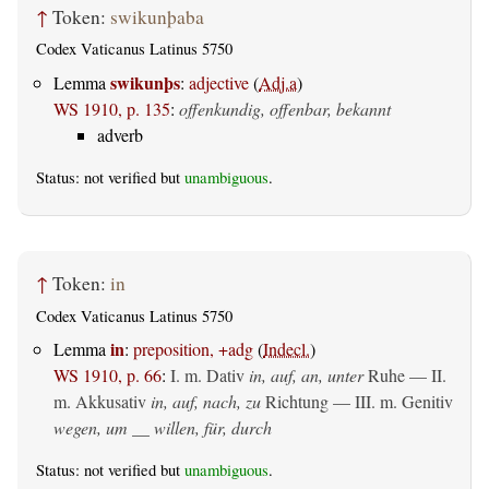
↑
Token:
swikunþaba
Codex Vaticanus Latinus 5750
swikunþs
Lemma
:
adjective
(
Adj.a
)
WS 1910, p. 135
:
offenkundig, offenbar, bekannt
adverb
Status: not verified but
unambiguous
.
↑
Token:
in
Codex Vaticanus Latinus 5750
in
Lemma
:
preposition, +adg
(
Indecl.
)
WS 1910, p. 66
:
I.
m. Dativ
in, auf, an, unter
Ruhe — II.
m. Akkusativ
in, auf, nach, zu
Richtung — III.
m. Genitiv
wegen, um __ willen, für, durch
Status: not verified but
unambiguous
.