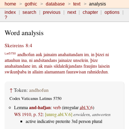
home
gothic
database
text
analysis
index
search
previous
next
chapter
options
?
Word analysis
Skeireins 8:4
andhofun
auk
jainaim
anahaitandam
im
,
in
þizei
ni
Lat5750
attauhun
ina
,
ni
andsitandans
jainaize
unselein
,
þize
anahaitandane
im
,
ak
mais
sildaleikjandans
fraujins
laisein
swikunþaba
in
allaim
alamannam
faurawisan
rahnidedun
.
↑
Token:
andhofun
Codex Vaticanus Latinus 5750
and-hafjan
Lemma
:
verb
(irregular
abl.V.6
)
WS 1910, p. 52
:
[unreg.abl.V.6]
erwidern, antworten
active indicative preterite 3rd person plural