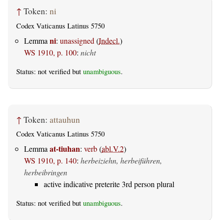
↑
Token:
ni
Codex Vaticanus Latinus 5750
ni
Lemma
:
unassigned
(
Indecl.
)
WS 1910, p. 100
:
nicht
Status: not verified but
unambiguous
.
↑
Token:
attauhun
Codex Vaticanus Latinus 5750
at-tiuhan
Lemma
:
verb
(
abl.V.2
)
WS 1910, p. 140
:
herbeiziehn, herbeiführen,
herbeibringen
active indicative preterite 3rd person plural
Status: not verified but
unambiguous
.