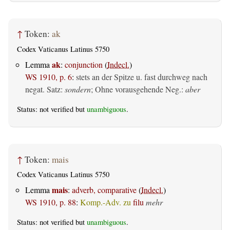
↑
Token:
ak
Codex Vaticanus Latinus 5750
ak
Lemma
:
conjunction
(
Indecl.
)
WS 1910, p. 6
:
stets an der Spitze u. fast durchweg nach
negat. Satz:
sondern
; Ohne vorausgehende Neg.:
aber
Status: not verified but
unambiguous
.
↑
Token:
mais
Codex Vaticanus Latinus 5750
mais
Lemma
:
adverb, comparative
(
Indecl.
)
WS 1910, p. 88
:
Komp.-Adv. zu
filu
mehr
Status: not verified but
unambiguous
.