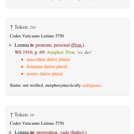
↑
Token:
im
Codex Vaticanus Latinus 5750
is
Lemma
:
pronoun, personal
(
Pron.
)
WS 1910, p. 69
:
Anaphor. Pron.
‘
er, der
’
masculine dative plural
feminine dative plural
neuter dative plural
Status: not verified, morphosyntactically
ambiguous
.
↑
Token:
in
Codex Vaticanus Latinus 5750
in
Lemma
:
preposition, +adg
(
Indecl.
)