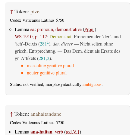
↑
Token:
þize
Codex Vaticanus Latinus 5750
sa
Lemma
:
pronoun, demonstrative
(
Pron.
)
WS 1910, p. 112
:
Demonstrat.
Pronomen der ‘der’- und
‘ich’-Deixis (
281
),
der, dieser
— Nicht selten ohne
1
griech. Entsprechung. — Das Dem. dient als Ersatz des
gr. Artikels (
281,2
).
masculine genitive plural
neuter genitive plural
Status: not verified, morphosyntactically
ambiguous
.
↑
Token:
anahaitandane
Codex Vaticanus Latinus 5750
ana-haitan
Lemma
:
verb
(
red.V.1
)