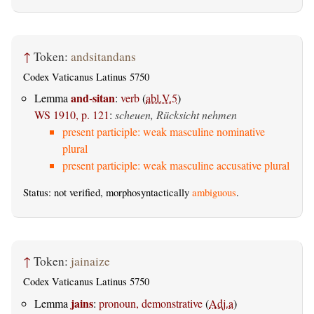
↑
Token:
andsitandans
Codex Vaticanus Latinus 5750
and-sitan
Lemma
:
verb
(
abl.V.5
)
WS 1910, p. 121
:
scheuen, Rücksicht nehmen
present participle: weak masculine nominative
plural
present participle: weak masculine accusative plural
Status: not verified, morphosyntactically
ambiguous
.
↑
Token:
jainaize
Codex Vaticanus Latinus 5750
jains
Lemma
:
pronoun, demonstrative
(
Adj.a
)