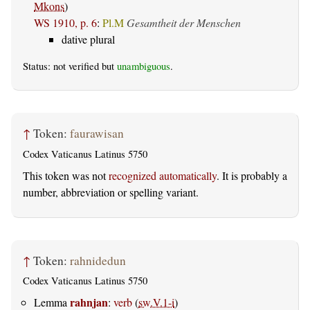
Mkons
)
WS 1910, p. 6
:
Pl.M
Gesamtheit der Menschen
dative plural
Status: not verified but
unambiguous
.
↑
Token:
faurawisan
Codex Vaticanus Latinus 5750
This token was not
recognized automatically
. It is probably a
number, abbreviation or spelling variant.
↑
Token:
rahnidedun
Codex Vaticanus Latinus 5750
rahnjan
Lemma
:
verb
(
sw.V.1-i
)