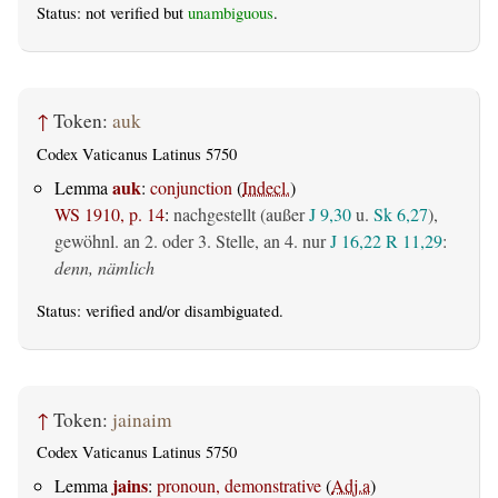
Status: not verified but
unambiguous
.
↑
Token:
auk
Codex Vaticanus Latinus 5750
auk
Lemma
:
conjunction
(
Indecl.
)
WS 1910, p. 14
:
nachgestellt (außer
J 9,30
u.
Sk 6,27
),
gewöhnl. an 2. oder 3. Stelle, an 4. nur
J 16,22
R 11,29
:
denn, nämlich
Status:
verified
and/or disambiguated.
↑
Token:
jainaim
Codex Vaticanus Latinus 5750
jains
Lemma
:
pronoun, demonstrative
(
Adj.a
)