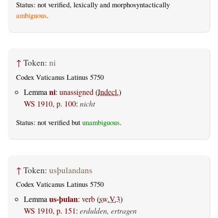
Status: not verified, lexically and morphosyntactically
ambiguous
.
↑
Token:
ni
Codex Vaticanus Latinus 5750
ni
Lemma
:
unassigned
(
Indecl.
)
WS 1910, p. 100
:
nicht
Status: not verified but
unambiguous
.
↑
Token:
usþulandans
Codex Vaticanus Latinus 5750
us-þulan
Lemma
:
verb
(
sw.V.3
)
WS 1910, p. 151
:
erdulden, ertragen