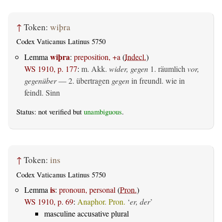
↑
Token:
wiþra
Codex Vaticanus Latinus 5750
wiþra
Lemma
:
preposition, +a
(
Indecl.
)
WS 1910, p. 177
:
m. Akk.
wider, gegen
1.
räumlich
vor,
gegenüber
— 2.
übertragen
gegen
in freundl. wie in
feindl. Sinn
Status: not verified but
unambiguous
.
↑
Token:
ins
Codex Vaticanus Latinus 5750
is
Lemma
:
pronoun, personal
(
Pron.
)
WS 1910, p. 69
:
Anaphor. Pron.
‘
er, der
’
masculine accusative plural