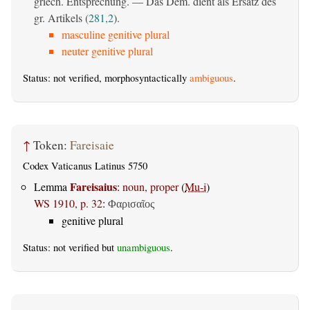
griech. Entsprechung. — Das Dem. dient als Ersatz des
gr. Artikels (
281,2
).
masculine genitive plural
neuter genitive plural
Status: not verified, morphosyntactically
ambiguous
.
↑
Token:
Fareisaie
Codex Vaticanus Latinus 5750
Fareisaius
Lemma
:
noun, proper
(
Mu-i
)
WS 1910, p. 32
:
Φαρισαῖος
genitive plural
Status: not verified but
unambiguous
.