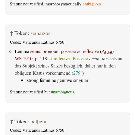
Status: not verified, morphosyntactically
ambiguous
.
↑
Token:
seinaizos
Codex Vaticanus Latinus 5750
seins
Lemma
:
pronoun, possessive, reflexive
(
Adj.a
)
WS 1910, p. 118
:
st.reflexives Possessiv
sein, ihr
stets auf
das Subjekt seines Satzes bezüglich, daher nur in den
obliquen Kasus vorkommend (
279
)
2
strong feminine genitive singular
Status: not verified but
unambiguous
.
↑
Token:
balþein
Codex Vaticanus Latinus 5750