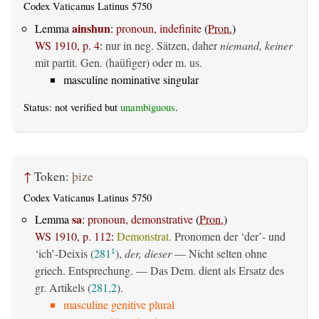
Codex Vaticanus Latinus 5750
ainshun
Lemma
:
pronoun, indefinite
(
Pron.
)
WS 1910, p. 4
:
nur in neg. Sätzen, daher
niemand, keiner
mit partit. Gen. (haüfiger) oder m. us.
masculine nominative singular
Status: not verified but
unambiguous
.
↑
Token:
þize
Codex Vaticanus Latinus 5750
sa
Lemma
:
pronoun, demonstrative
(
Pron.
)
WS 1910, p. 112
:
Demonstrat.
Pronomen der ‘der’- und
‘ich’-Deixis (
281
),
der, dieser
— Nicht selten ohne
1
griech. Entsprechung. — Das Dem. dient als Ersatz des
gr. Artikels (
281,2
).
masculine genitive plural