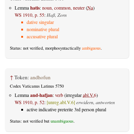
hatis
Lemma
:
noun, common, neuter
(
Na
)
WS 1910, p. 55
:
Haß, Zorn
dative singular
nominative plural
accusative plural
Status: not verified, morphosyntactically
ambiguous
.
↑
Token:
andhofun
Codex Vaticanus Latinus 5750
and-hafjan
Lemma
:
verb
(irregular
abl.V.6
)
WS 1910, p. 52
:
[unreg.abl.V.6]
erwidern, antworten
active indicative preterite 3rd person plural
Status: not verified but
unambiguous
.