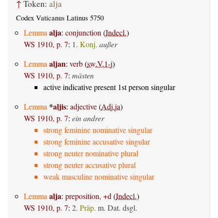
↑
Token:
alja
Codex Vaticanus Latinus 5750
alja
Lemma
:
conjunction
(
Indecl.
)
WS 1910, p. 7
:
1.
Konj.
außer
aljan
Lemma
:
verb
(
sw.V.1-j
)
WS 1910, p. 7
:
mästen
active indicative present 1st person singular
*
aljis
Lemma
:
adjective
(
Adj.ja
)
WS 1910, p. 7
:
ein andrer
strong feminine nominative singular
strong feminine accusative singular
strong neuter nominative plural
strong neuter accusative plural
weak masculine nominative singular
alja
Lemma
:
preposition, +d
(
Indecl.
)
WS 1910, p. 7
:
2.
Präp.
m. Dat.
dsgl.