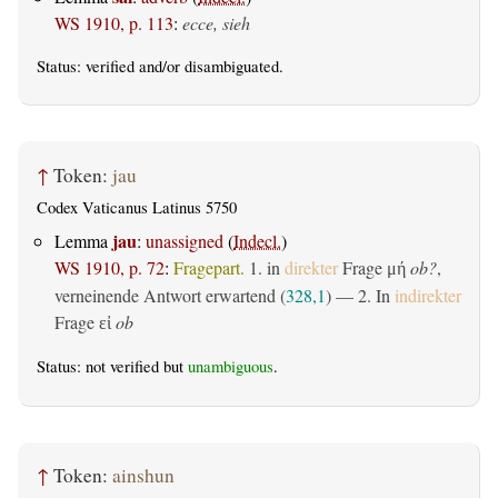
WS 1910, p. 113
:
ecce, sieh
Status:
verified
and/or disambiguated.
↑
Token:
jau
Codex Vaticanus Latinus 5750
jau
Lemma
:
unassigned
(
Indecl.
)
WS 1910, p. 72
:
Fragepart.
1. in
direkter
Frage
ob?
,
μή
verneinende Antwort erwartend (
328,1
) — 2. In
indirekter
Frage
ob
εἰ
Status: not verified but
unambiguous
.
↑
Token:
ainshun