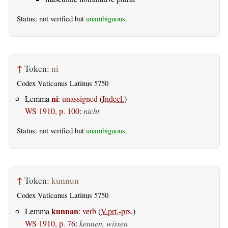
Status: not verified but
unambiguous
.
↑
Token:
ni
Codex Vaticanus Latinus 5750
ni
Lemma
:
unassigned
(
Indecl.
)
WS 1910, p. 100
:
nicht
Status: not verified but
unambiguous
.
↑
Token:
kunnun
Codex Vaticanus Latinus 5750
kunnan
Lemma
:
verb
(
V.prt.-prs.
)
WS 1910, p. 76
:
kennen, wissen