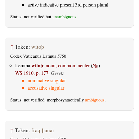
active indicative present 3rd person plural
Status: not verified but
unambiguous
.
↑
Token:
witoþ
Codex Vaticanus Latinus 5750
witoþ
Lemma
:
noun, common, neuter
(
Na
)
WS 1910, p. 177
:
Gesetz
nominative singular
accusative singular
Status: not verified, morphosyntactically
ambiguous
.
↑
Token:
fraqiþanai