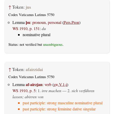
↑
Token:
jus
Codex Vaticanus Latinus 5750
þu
Lemma
:
pronoun, personal
(
Pers.Pron
)
WS 1910, p. 151
:
du
nominative plural
Status: not verified but
unambiguous
.
↑
Token:
afairzidai
Codex Vaticanus Latinus 5750
af-airzjan
Lemma
:
verb
(
sw.V.1-i
)
WS 1910, p. 5
:
1.
irre machen
— 2.
sich verführen
lassen; abirren von
past participle: strong masculine nominative plural
past participle: strong feminine dative singular