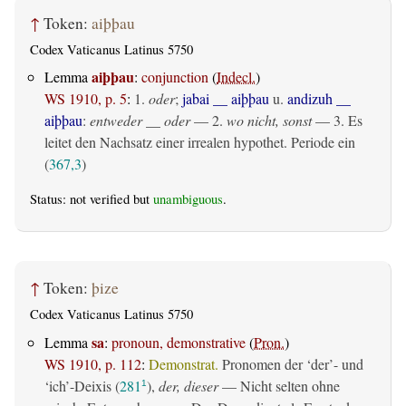
↑
Token:
aiþþau
Codex Vaticanus Latinus 5750
aiþþau
Lemma
:
conjunction
(
Indecl.
)
WS 1910, p. 5
:
1.
oder
;
jabai __ aiþþau
u.
andizuh __
aiþþau
:
entweder __ oder
— 2.
wo nicht, sonst
— 3. Es
leitet den Nachsatz einer irrealen hypothet. Periode ein
(
367,3
)
Status: not verified but
unambiguous
.
↑
Token:
þize
Codex Vaticanus Latinus 5750
sa
Lemma
:
pronoun, demonstrative
(
Pron.
)
WS 1910, p. 112
:
Demonstrat.
Pronomen der ‘der’- und
‘ich’-Deixis (
281
),
der, dieser
— Nicht selten ohne
1