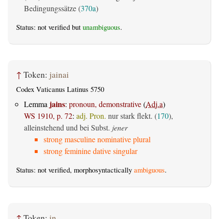
Bedingungssätze (
370a
)
Status: not verified but
unambiguous
.
↑
Token:
jainai
Codex Vaticanus Latinus 5750
jains
Lemma
:
pronoun, demonstrative
(
Adj.a
)
WS 1910, p. 72
:
adj. Pron.
nur stark flekt. (
170
),
alleinstehend und bei Subst.
jener
strong masculine nominative plural
strong feminine dative singular
Status: not verified, morphosyntactically
ambiguous
.
↑
Token:
in