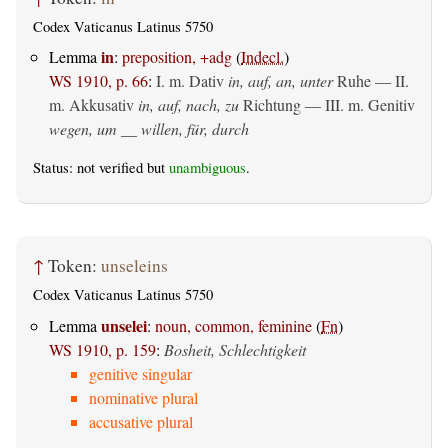
Codex Vaticanus Latinus 5750
in
Lemma
:
preposition, +adg
(
Indecl.
)
WS 1910, p. 66
:
I.
m. Dativ
in, auf, an, unter
Ruhe — II.
m. Akkusativ
in, auf, nach, zu
Richtung — III.
m. Genitiv
wegen, um __ willen, für, durch
Status: not verified but
unambiguous
.
↑
Token:
unseleins
Codex Vaticanus Latinus 5750
unselei
Lemma
:
noun, common, feminine
(
Fn
)
WS 1910, p. 159
:
Bosheit, Schlechtigkeit
genitive singular
nominative plural
accusative plural