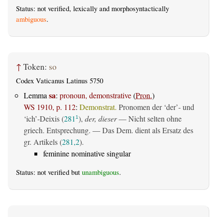
Status: not verified, lexically and morphosyntactically
ambiguous
.
↑
Token:
so
Codex Vaticanus Latinus 5750
sa
Lemma
:
pronoun, demonstrative
(
Pron.
)
WS 1910, p. 112
:
Demonstrat.
Pronomen der ‘der’- und
‘ich’-Deixis (
281
),
der, dieser
— Nicht selten ohne
1
griech. Entsprechung. — Das Dem. dient als Ersatz des
gr. Artikels (
281,2
).
feminine nominative singular
Status: not verified but
unambiguous
.