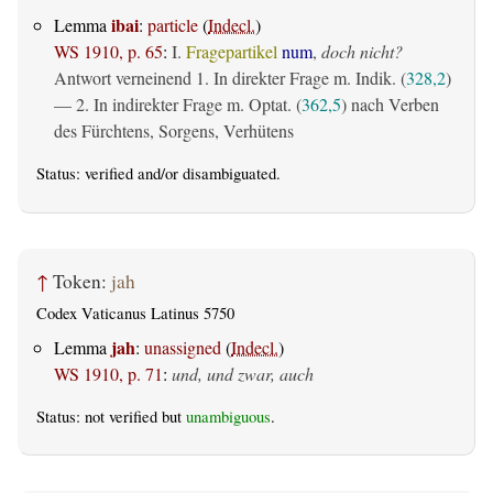
ibai
Lemma
:
particle
(
Indecl.
)
WS 1910, p. 65
:
I.
Fragepartikel
num
,
doch nicht?
Antwort verneinend 1. In direkter Frage m. Indik. (
328,2
)
— 2. In indirekter Frage m. Optat. (
362,5
) nach Verben
des Fürchtens, Sorgens, Verhütens
Status:
verified
and/or disambiguated.
↑
Token:
jah
Codex Vaticanus Latinus 5750
jah
Lemma
:
unassigned
(
Indecl.
)
WS 1910, p. 71
:
und, und zwar, auch
Status: not verified but
unambiguous
.