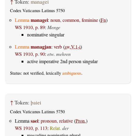
↑
Token:
managei
Codex Vaticanus Latinus 5750
managei
Lemma
:
noun, common, feminine
(
Fn
)
WS 1910, p. 89
:
Menge
nominative singular
managjan
Lemma
:
verb
(
sw.V.1-i
)
WS 1910, p. 90
:
etw. mehren
active imperative 2nd person singular
Status: not verified, lexically
ambiguous
.
↑
Token:
þaiei
Codex Vaticanus Latinus 5750
saei
Lemma
:
pronoun, relative
(
Pron.
)
WS 1910, p. 113
:
Relat.
der
masculine nominative plural