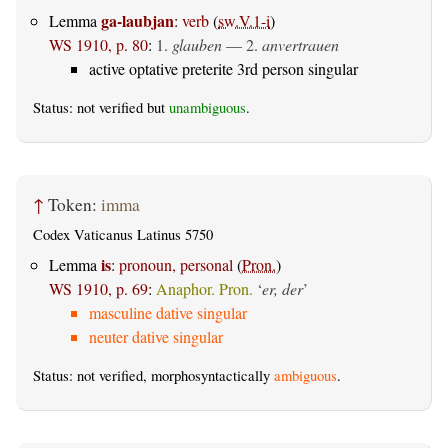
ga-laubjan
Lemma
:
verb
(
sw.V.1-i
)
WS 1910, p. 80
:
1.
glauben
— 2.
anvertrauen
active optative preterite 3rd person singular
Status: not verified but
unambiguous
.
↑
Token:
imma
Codex Vaticanus Latinus 5750
is
Lemma
:
pronoun, personal
(
Pron.
)
WS 1910, p. 69
:
Anaphor. Pron.
‘
er, der
’
masculine dative singular
neuter dative singular
Status: not verified, morphosyntactically
ambiguous
.