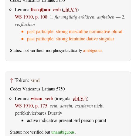
Codex Vaticanus Latinus 5750
fra-qiþan
Lemma
:
verb
(
abl.V.5
)
WS 1910, p. 108
:
1.
für ungültig erklären, aufheben
— 2.
verfluchen
past participle: strong masculine nominative plural
past participle: strong feminine dative singular
Status: not verified, morphosyntactically
ambiguous
.
↑
Token:
sind
Codex Vaticanus Latinus 5750
wisan
Lemma
:
verb
(irregular
abl.V.5
)
WS 1910, p. 175
:
sein, dasein, existieren
nicht
perfektivierbares Durativ
active indicative present 3rd person plural
Status: not verified but
unambiguous
.