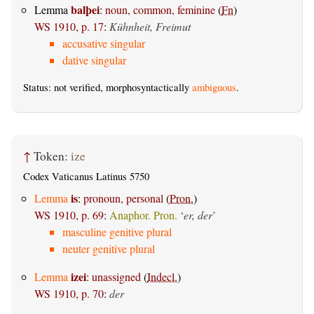
balþei
Lemma
:
noun, common, feminine
(
Fn
)
WS 1910, p. 17
:
Kühnheit, Freimut
accusative singular
dative singular
Status: not verified, morphosyntactically
ambiguous
.
↑
Token:
ize
Codex Vaticanus Latinus 5750
is
Lemma
:
pronoun, personal
(
Pron.
)
WS 1910, p. 69
:
Anaphor. Pron.
‘
er, der
’
masculine genitive plural
neuter genitive plural
izei
Lemma
:
unassigned
(
Indecl.
)
WS 1910, p. 70
:
der