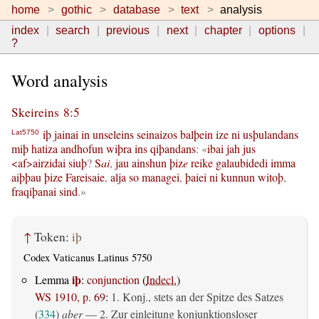
home
gothic
database
text
analysis
index
search
previous
next
chapter
options
?
Word analysis
Skeireins 8:5
iþ
jainai
in
unseleins
seinaizos
balþein
ize
ni
usþulandans
Lat5750
miþ
hatiza
andhofun
wiþra
ins
qiþandans
: «
ibai
jah
jus
<af>airzidai
siuþ
?
S
ai
,
jau
ainshun
þiz
e
reike
galaubidedi
imma
aiþþau
þize
Fareisaie
,
alja
so
managei
,
þaiei
ni
kunnun
witoþ
,
fraqiþanai
sind
.»
↑
Token:
iþ
Codex Vaticanus Latinus 5750
iþ
Lemma
:
conjunction
(
Indecl.
)
WS 1910, p. 69
:
1. Konj., stets an der Spitze des Satzes
(
334
)
aber
— 2. Zur einleitung konjunktionsloser