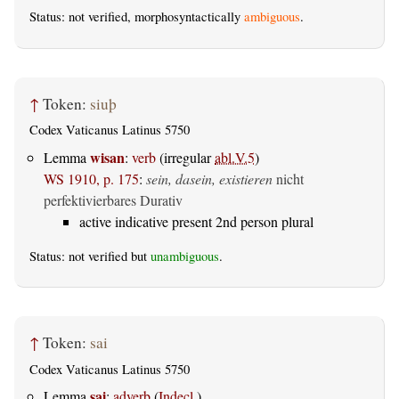
Status: not verified, morphosyntactically
ambiguous
.
↑
Token:
siuþ
Codex Vaticanus Latinus 5750
wisan
Lemma
:
verb
(irregular
abl.V.5
)
WS 1910, p. 175
:
sein, dasein, existieren
nicht
perfektivierbares Durativ
active indicative present 2nd person plural
Status: not verified but
unambiguous
.
↑
Token:
sai
Codex Vaticanus Latinus 5750
sai
Lemma
:
adverb
(
Indecl.
)