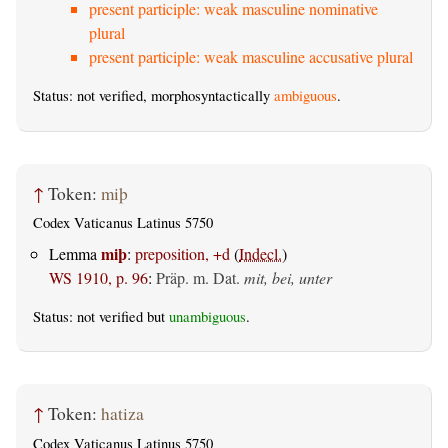
present participle: weak masculine nominative
plural
present participle: weak masculine accusative plural
Status: not verified, morphosyntactically
ambiguous
.
↑
Token:
miþ
Codex Vaticanus Latinus 5750
miþ
Lemma
:
preposition, +d
(
Indecl.
)
WS 1910, p. 96
:
Präp. m. Dat.
mit, bei, unter
Status: not verified but
unambiguous
.
↑
Token:
hatiza
Codex Vaticanus Latinus 5750