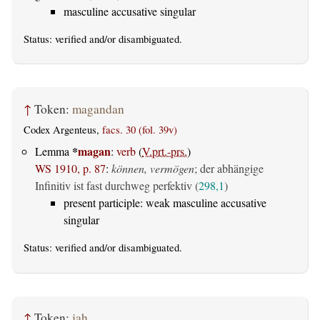
masculine accusative singular
Status:
verified
and/or disambiguated.
↑
Token:
magandan
Codex Argenteus,
facs. 30 (fol. 39v)
*
magan
Lemma
:
verb
(
V.prt.-prs.
)
WS 1910, p. 87
:
können, vermögen
; der abhängige
Infinitiv ist fast durchweg perfektiv (
298,1
)
present participle: weak masculine accusative
singular
Status:
verified
and/or disambiguated.
↑
Token:
jah