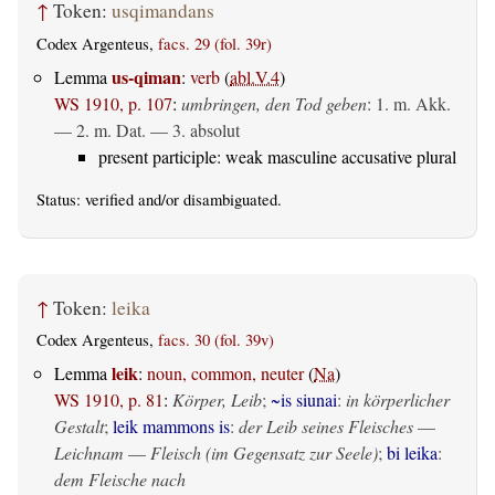
↑
Token:
usqimandans
Codex Argenteus,
facs. 29 (fol. 39r)
us-qiman
Lemma
:
verb
(
abl.V.4
)
WS 1910, p. 107
:
umbringen, den Tod geben
: 1.
m. Akk.
— 2.
m. Dat.
— 3.
absolut
present participle: weak masculine accusative plural
Status:
verified
and/or disambiguated.
↑
Token:
leika
Codex Argenteus,
facs. 30 (fol. 39v)
leik
Lemma
:
noun, common, neuter
(
Na
)
WS 1910, p. 81
:
Körper, Leib
;
~is siunai
:
in körperlicher
Gestalt
;
leik mammons is
:
der Leib seines Fleisches
—
Leichnam
—
Fleisch (im Gegensatz zur Seele)
;
bi leika
:
dem Fleische nach