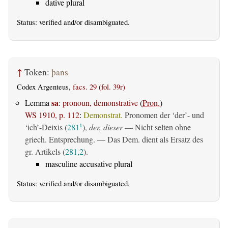
dative plural
Status:
verified
and/or disambiguated.
↑
Token:
þans
Codex Argenteus,
facs. 29 (fol. 39r)
sa
Lemma
:
pronoun, demonstrative
(
Pron.
)
WS 1910, p. 112
:
Demonstrat.
Pronomen der ‘der’- und
‘ich’-Deixis (
281
),
der, dieser
— Nicht selten ohne
1
griech. Entsprechung. — Das Dem. dient als Ersatz des
gr. Artikels (
281,2
).
masculine accusative plural
Status:
verified
and/or disambiguated.