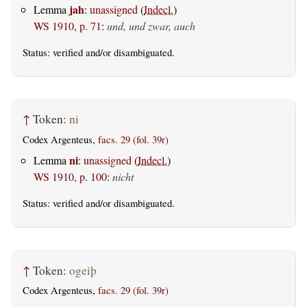
jah
Lemma
:
unassigned
(
Indecl.
)
WS 1910, p. 71
:
und, und zwar, auch
Status:
verified
and/or disambiguated.
↑
Token:
ni
Codex Argenteus,
facs. 29 (fol. 39r)
ni
Lemma
:
unassigned
(
Indecl.
)
WS 1910, p. 100
:
nicht
Status:
verified
and/or disambiguated.
↑
Token:
ogeiþ
Codex Argenteus,
facs. 29 (fol. 39r)