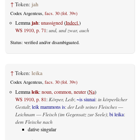
↑
Token:
jah
Codex Argenteus,
facs. 30 (fol. 39v)
jah
Lemma
:
unassigned
(
Indecl.
)
WS 1910, p. 71
:
und, und zwar, auch
Status:
verified
and/or disambiguated.
↑
Token:
leika
Codex Argenteus,
facs. 30 (fol. 39v)
leik
Lemma
:
noun, common, neuter
(
Na
)
WS 1910, p. 81
:
Körper, Leib
;
~is siunai
:
in körperlicher
Gestalt
;
leik mammons is
:
der Leib seines Fleisches
—
Leichnam
—
Fleisch (im Gegensatz zur Seele)
;
bi leika
:
dem Fleische nach
dative singular