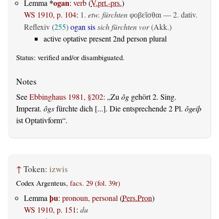
*
ogan
Lemma
:
verb
(
V.prt.-prs.
)
WS 1910, p. 104
:
1.
etw. fürchten
— 2. dativ.
φοβεῖσθαι
Reflexiv (
255
)
ogan sis
sich fürchten vor
(Akk.)
active optative present 2nd person plural
Status:
verified
and/or disambiguated.
See
Ebbinghaus 1981, §202
:
Zu
ôg
gehört 2. Sing.
Imperat.
ôgs
fürchte dich [...]. Die entsprechende 2 Pl.
ôgeiþ
ist Optativform
.
↑
Token:
izwis
Codex Argenteus,
facs. 29 (fol. 39r)
þu
Lemma
:
pronoun, personal
(
Pers.Pron
)
WS 1910, p. 151
:
du