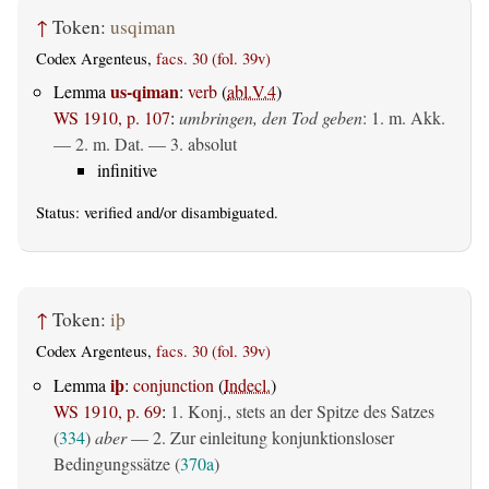
↑
Token:
usqiman
Codex Argenteus,
facs. 30 (fol. 39v)
us-qiman
Lemma
:
verb
(
abl.V.4
)
WS 1910, p. 107
:
umbringen, den Tod geben
: 1.
m. Akk.
— 2.
m. Dat.
— 3.
absolut
infinitive
Status:
verified
and/or disambiguated.
↑
Token:
iþ
Codex Argenteus,
facs. 30 (fol. 39v)
iþ
Lemma
:
conjunction
(
Indecl.
)
WS 1910, p. 69
:
1. Konj., stets an der Spitze des Satzes
(
334
)
aber
— 2. Zur einleitung konjunktionsloser
Bedingungssätze (
370a
)