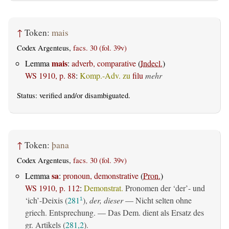
↑
Token:
mais
Codex Argenteus,
facs. 30 (fol. 39v)
mais
Lemma
:
adverb, comparative
(
Indecl.
)
WS 1910, p. 88
:
Komp.-Adv. zu
filu
mehr
Status:
verified
and/or disambiguated.
↑
Token:
þana
Codex Argenteus,
facs. 30 (fol. 39v)
sa
Lemma
:
pronoun, demonstrative
(
Pron.
)
WS 1910, p. 112
:
Demonstrat.
Pronomen der ‘der’- und
‘ich’-Deixis (
281
),
der, dieser
— Nicht selten ohne
1
griech. Entsprechung. — Das Dem. dient als Ersatz des
gr. Artikels (
281,2
).