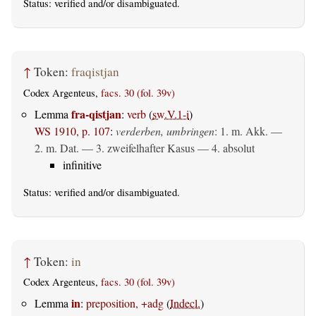
Status:
verified
and/or disambiguated.
↑
Token:
fraqistjan
Codex Argenteus,
facs. 30 (fol. 39v)
fra-qistjan
Lemma
:
verb
(
sw.V.1-i
)
WS 1910, p. 107
:
verderben, umbringen
: 1.
m. Akk.
—
2.
m. Dat.
— 3. zweifelhafter Kasus — 4.
absolut
infinitive
Status:
verified
and/or disambiguated.
↑
Token:
in
Codex Argenteus,
facs. 30 (fol. 39v)
in
Lemma
:
preposition, +adg
(
Indecl.
)