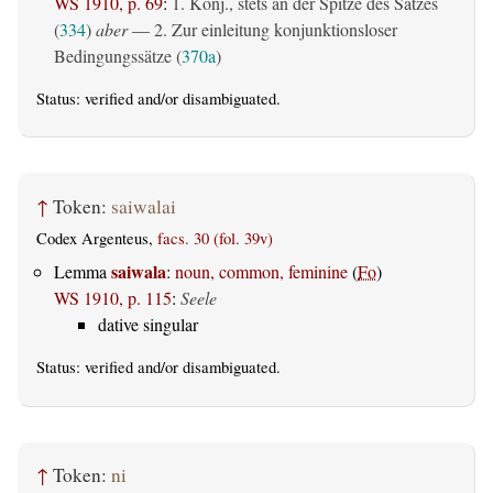
WS 1910, p. 69
:
1. Konj., stets an der Spitze des Satzes
(
334
)
aber
— 2. Zur einleitung konjunktionsloser
Bedingungssätze (
370a
)
Status:
verified
and/or disambiguated.
↑
Token:
saiwalai
Codex Argenteus,
facs. 30 (fol. 39v)
saiwala
Lemma
:
noun, common, feminine
(
Fo
)
WS 1910, p. 115
:
Seele
dative singular
Status:
verified
and/or disambiguated.
↑
Token:
ni