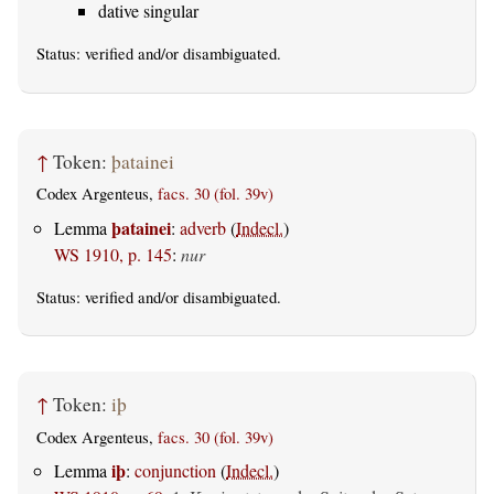
dative singular
Status:
verified
and/or disambiguated.
↑
Token:
þatainei
Codex Argenteus,
facs. 30 (fol. 39v)
þatainei
Lemma
:
adverb
(
Indecl.
)
WS 1910, p. 145
:
nur
Status:
verified
and/or disambiguated.
↑
Token:
iþ
Codex Argenteus,
facs. 30 (fol. 39v)
iþ
Lemma
:
conjunction
(
Indecl.
)