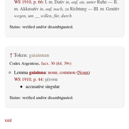
WS 1910, p. 66
:
I.
m. Dativ
in, auf, an, unter
Ruhe — II.
m. Akkusativ
in, auf, nach, zu
Richtung — III.
m. Genitiv
wegen, um __ willen, für, durch
Status:
verified
and/or disambiguated.
↑
Token:
gaiainnan
Codex Argenteus,
facs. 30 (fol. 39v)
gaiainna
Lemma
:
noun, common
(
Noun
)
WS 1910, p. 44
:
γέεννα
accusative singular
Status:
verified
and/or disambiguated.
xml