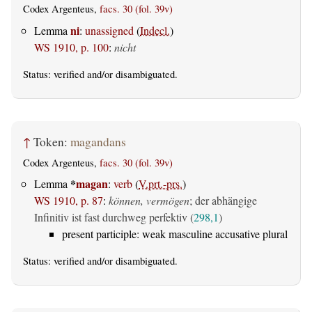
Codex Argenteus,
facs. 30 (fol. 39v)
ni
Lemma
:
unassigned
(
Indecl.
)
WS 1910, p. 100
:
nicht
Status:
verified
and/or disambiguated.
↑
Token:
magandans
Codex Argenteus,
facs. 30 (fol. 39v)
*
magan
Lemma
:
verb
(
V.prt.-prs.
)
WS 1910, p. 87
:
können, vermögen
; der abhängige
Infinitiv ist fast durchweg perfektiv (
298,1
)
present participle: weak masculine accusative plural
Status:
verified
and/or disambiguated.