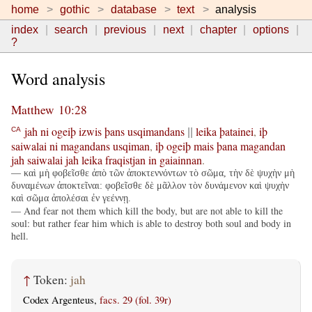
home
gothic
database
text
analysis
index
search
previous
next
chapter
options
?
Word analysis
Matthew 10:28
jah
ni
ogeiþ
izwis
þans
usqimandans
leika
þatainei
,
iþ
CA
||
saiwalai
ni
magandans
usqiman
,
iþ
ogeiþ
mais
þana
magandan
jah
saiwalai
jah
leika
fraqistjan
in
gaiainnan
.
— καὶ μὴ φοβεῖσθε ἀπὸ τῶν ἀποκτεννόντων τὸ σῶμα, τὴν δὲ ψυχὴν μὴ
δυναμένων ἀποκτεῖναι: φοβεῖσθε δὲ μᾶλλον τὸν δυνάμενον καὶ ψυχὴν
καὶ σῶμα ἀπολέσαι ἐν γεέννῃ.
— And fear not them which kill the body, but are not able to kill the
soul: but rather fear him which is able to destroy both soul and body in
hell.
↑
Token:
jah
Codex Argenteus,
facs. 29 (fol. 39r)