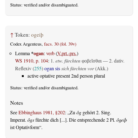
Status:
verified
and/or disambiguated.
↑
Token:
ogeiþ
Codex Argenteus,
facs. 30 (fol. 39v)
*
ogan
Lemma
:
verb
(
V.prt.-prs.
)
WS 1910, p. 104
:
1.
etw. fürchten
— 2. dativ.
φοβεῖσθαι
Reflexiv (
255
)
ogan sis
sich fürchten vor
(Akk.)
active optative present 2nd person plural
Status:
verified
and/or disambiguated.
See
Ebbinghaus 1981, §202
:
Zu
ôg
gehört 2. Sing.
Imperat.
ôgs
fürchte dich [...]. Die entsprechende 2 Pl.
ôgeiþ
ist Optativform
.