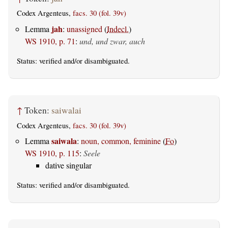
Codex Argenteus,
facs. 30 (fol. 39v)
jah
Lemma
:
unassigned
(
Indecl.
)
WS 1910, p. 71
:
und, und zwar, auch
Status:
verified
and/or disambiguated.
↑
Token:
saiwalai
Codex Argenteus,
facs. 30 (fol. 39v)
saiwala
Lemma
:
noun, common, feminine
(
Fo
)
WS 1910, p. 115
:
Seele
dative singular
Status:
verified
and/or disambiguated.