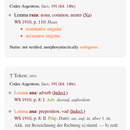
Codex Argenteus,
facs. 191 (fol. 146r)
razn
Lemma
:
noun, common, neuter
(
Na
)
WS 1910, p. 110
:
Haus
nominative singular
accusative singular
Status: not verified, morphosyntactically
ambiguous
.
↑
Token:
ana
Codex Argenteus,
facs. 191 (fol. 146r)
ana
Lemma
:
adverb
(
Indecl.
)
WS 1910, p. 8
:
I.
Adv.
darauf, außerdem
ana
Lemma
:
preposition, +ad
(
Indecl.
)
WS 1910, p. 8
:
II.
Präp.
Dativ
:
an, auf, in, über
1.
m.
Akk. zur Bezeichnung der Richtung
a)
räuml.
— b)
zeitl.