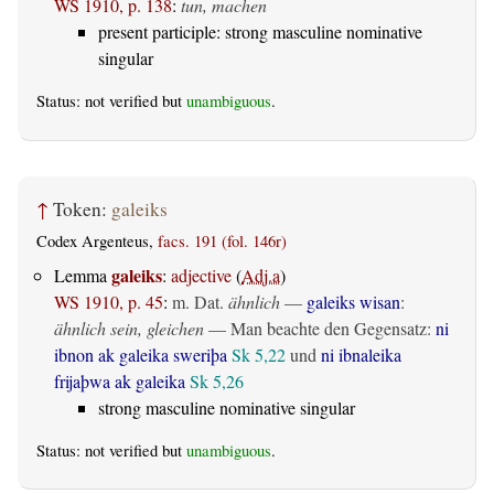
WS 1910, p. 138
:
tun, machen
present participle: strong masculine nominative
singular
Status: not verified but
unambiguous
.
↑
Token:
galeiks
Codex Argenteus,
facs. 191 (fol. 146r)
galeiks
Lemma
:
adjective
(
Adj.a
)
WS 1910, p. 45
:
m. Dat.
ähnlich
—
galeiks wisan
:
ähnlich sein, gleichen
— Man beachte den Gegensatz:
ni
ibnon ak galeika sweriþa
Sk 5,22
und
ni ibnaleika
frijaþwa ak galeika
Sk 5,26
strong masculine nominative singular
Status: not verified but
unambiguous
.