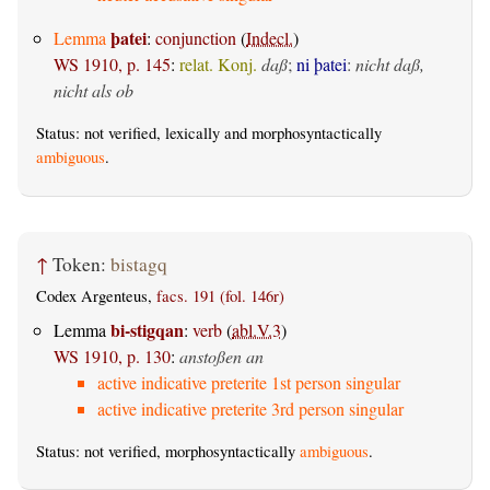
þatei
Lemma
:
conjunction
(
Indecl.
)
WS 1910, p. 145
:
relat. Konj.
daß
;
ni þatei
:
nicht daß,
nicht als ob
Status: not verified, lexically and morphosyntactically
ambiguous
.
↑
Token:
bistagq
Codex Argenteus,
facs. 191 (fol. 146r)
bi-stigqan
Lemma
:
verb
(
abl.V.3
)
WS 1910, p. 130
:
anstoßen an
active indicative preterite 1st person singular
active indicative preterite 3rd person singular
Status: not verified, morphosyntactically
ambiguous
.