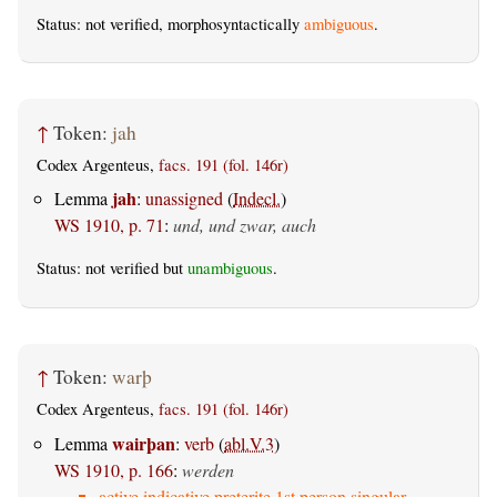
Status: not verified, morphosyntactically
ambiguous
.
↑
Token:
jah
Codex Argenteus,
facs. 191 (fol. 146r)
jah
Lemma
:
unassigned
(
Indecl.
)
WS 1910, p. 71
:
und, und zwar, auch
Status: not verified but
unambiguous
.
↑
Token:
warþ
Codex Argenteus,
facs. 191 (fol. 146r)
wairþan
Lemma
:
verb
(
abl.V.3
)
WS 1910, p. 166
:
werden
active indicative preterite 1st person singular