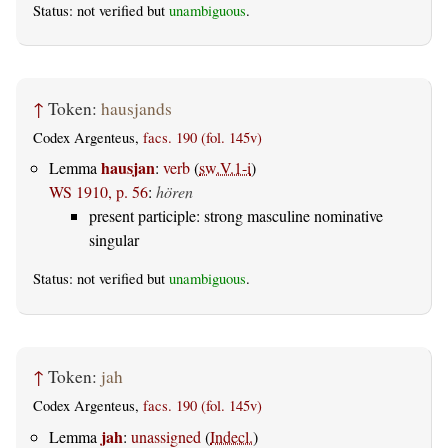
Status: not verified but
unambiguous
.
↑
Token:
hausjands
Codex Argenteus,
facs. 190 (fol. 145v)
hausjan
Lemma
:
verb
(
sw.V.1-i
)
WS 1910, p. 56
:
hören
present participle: strong masculine nominative
singular
Status: not verified but
unambiguous
.
↑
Token:
jah
Codex Argenteus,
facs. 190 (fol. 145v)
jah
Lemma
:
unassigned
(
Indecl.
)