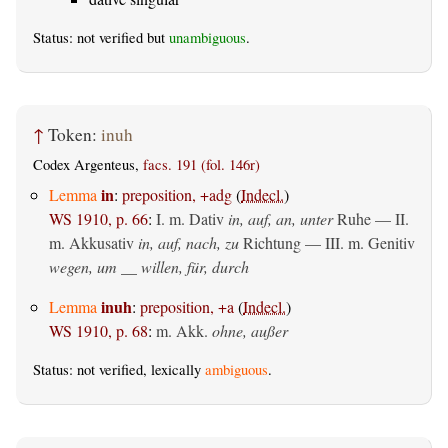
Status: not verified but
unambiguous
.
↑
Token:
inuh
Codex Argenteus,
facs. 191 (fol. 146r)
in
Lemma
:
preposition, +adg
(
Indecl.
)
WS 1910, p. 66
:
I.
m. Dativ
in, auf, an, unter
Ruhe — II.
m. Akkusativ
in, auf, nach, zu
Richtung — III.
m. Genitiv
wegen, um __ willen, für, durch
inuh
Lemma
:
preposition, +a
(
Indecl.
)
WS 1910, p. 68
:
m. Akk.
ohne, außer
Status: not verified, lexically
ambiguous
.