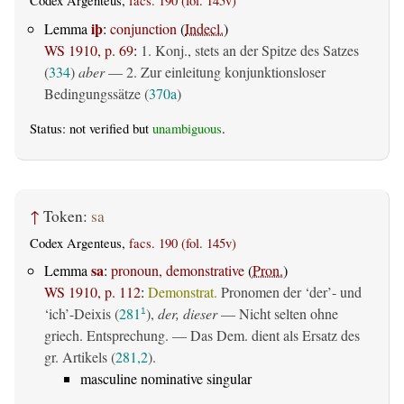
Codex Argenteus,
facs. 190 (fol. 145v)
iþ
Lemma
:
conjunction
(
Indecl.
)
WS 1910, p. 69
:
1. Konj., stets an der Spitze des Satzes
(
334
)
aber
— 2. Zur einleitung konjunktionsloser
Bedingungssätze (
370a
)
Status: not verified but
unambiguous
.
↑
Token:
sa
Codex Argenteus,
facs. 190 (fol. 145v)
sa
Lemma
:
pronoun, demonstrative
(
Pron.
)
WS 1910, p. 112
:
Demonstrat.
Pronomen der ‘der’- und
‘ich’-Deixis (
281
),
der, dieser
— Nicht selten ohne
1
griech. Entsprechung. — Das Dem. dient als Ersatz des
gr. Artikels (
281,2
).
masculine nominative singular