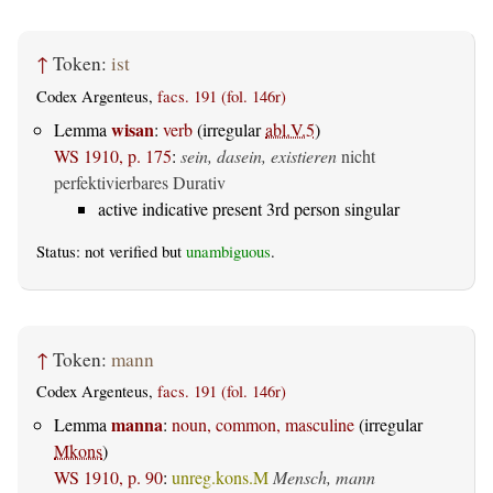
↑
Token:
ist
Codex Argenteus,
facs. 191 (fol. 146r)
wisan
Lemma
:
verb
(irregular
abl.V.5
)
WS 1910, p. 175
:
sein, dasein, existieren
nicht
perfektivierbares Durativ
active indicative present 3rd person singular
Status: not verified but
unambiguous
.
↑
Token:
mann
Codex Argenteus,
facs. 191 (fol. 146r)
manna
Lemma
:
noun, common, masculine
(irregular
Mkons
)
WS 1910, p. 90
:
unreg.kons.M
Mensch, mann