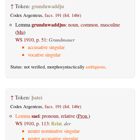
↑
Token:
grunduwaddju
Codex Argenteus,
facs. 191 (fol. 146r)
grunduwaddjus
Lemma
:
noun, common, masculine
(
Mu
)
WS 1910, p. 51
:
Grundmauer
accusative singular
vocative singular
Status: not verified, morphosyntactically
ambiguous
.
↑
Token:
þatei
Codex Argenteus,
facs. 191 (fol. 146r)
saei
Lemma
:
pronoun, relative
(
Pron.
)
WS 1910, p. 113
:
Relat.
der
neuter nominative singular
neuter accusative singular