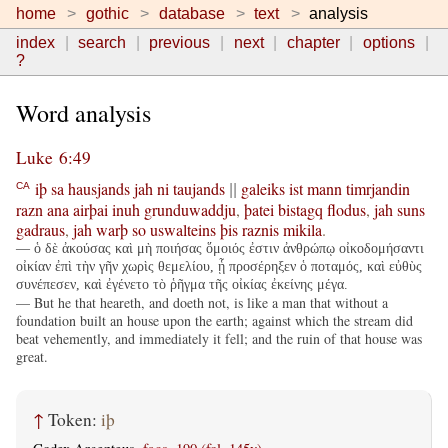
home
gothic
database
text
analysis
index
search
previous
next
chapter
options
?
Word analysis
Luke 6:49
iþ
sa
hausjands
jah
ni
taujands
galeiks
ist
mann
timrjandin
CA
||
razn
ana
airþai
inuh
grunduwaddju
,
þatei
bistagq
flodus
,
jah
suns
gadraus
,
jah
warþ
so
uswalteins
þis
raznis
mikila
.
— ὁ δὲ ἀκούσας καὶ μὴ ποιήσας ὅμοιός ἐστιν ἀνθρώπῳ οἰκοδομήσαντι
οἰκίαν ἐπὶ τὴν γῆν χωρὶς θεμελίου, ᾗ προσέρηξεν ὁ ποταμός, καὶ εὐθὺς
συνέπεσεν, καὶ ἐγένετο τὸ ῥῆγμα τῆς οἰκίας ἐκείνης μέγα.
— But he that heareth, and doeth not, is like a man that without a
foundation built an house upon the earth; against which the stream did
beat vehemently, and immediately it fell; and the ruin of that house was
great.
↑
Token:
iþ