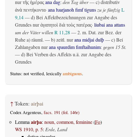
nur
ana dag
:
den Tag über
— c)
distributiv
τῆς ἡμέρας
·
ana ƕarjanoh fimf tiguns
zu je fünfzig
L
ἀνὰ πεντήκοντα
9,14
— d) Bei Affektbezeichnungen zur Angabe des
Grundes nur
·
liubai ana attans
ἀγαπητοὶ διὰ τοὺς πατέρας
um der Väter willen
R 11,28
— 2.
m. Dat. zur Bez. der
Ruhe
a)
räuml.
— b)
zeitl.
nur
ana midjai dulþ
— c) Bei
Zahlangaben nur
ana spaurdim fimftaihunim
:
gegen 15 St.
— d) Bei Verben des Affekts u.ä. zur Angabe des
Grundes
Status: not verified, lexically
ambiguous
.
↑
Token:
airþai
Codex Argenteus,
facs. 191 (fol. 146r)
airþa
Lemma
:
noun, common, feminine
(
Fo
)
WS 1910, p. 5
:
Erde, Land
dative singular