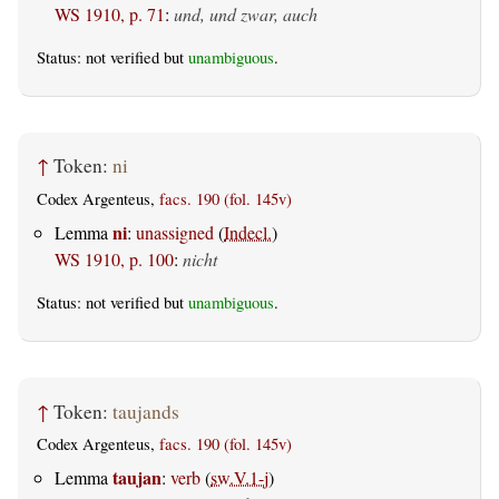
WS 1910, p. 71
:
und, und zwar, auch
Status: not verified but
unambiguous
.
↑
Token:
ni
Codex Argenteus,
facs. 190 (fol. 145v)
ni
Lemma
:
unassigned
(
Indecl.
)
WS 1910, p. 100
:
nicht
Status: not verified but
unambiguous
.
↑
Token:
taujands
Codex Argenteus,
facs. 190 (fol. 145v)
taujan
Lemma
:
verb
(
sw.V.1-j
)