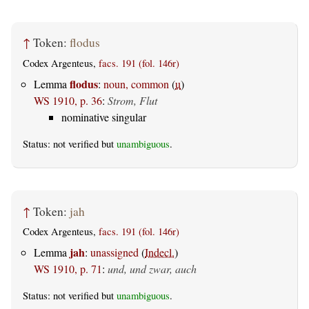
↑
Token:
flodus
Codex Argenteus,
facs. 191 (fol. 146r)
flodus
Lemma
:
noun, common
(
u
)
WS 1910, p. 36
:
Strom, Flut
nominative singular
Status: not verified but
unambiguous
.
↑
Token:
jah
Codex Argenteus,
facs. 191 (fol. 146r)
jah
Lemma
:
unassigned
(
Indecl.
)
WS 1910, p. 71
:
und, und zwar, auch
Status: not verified but
unambiguous
.