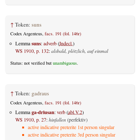
↑
Token:
suns
Codex Argenteus,
facs. 191 (fol. 146r)
suns
Lemma
:
adverb
(
Indecl.
)
WS 1910, p. 132
:
alsbald, plötzlich, auf einmal
Status: not verified but
unambiguous
.
↑
Token:
gadraus
Codex Argenteus,
facs. 191 (fol. 146r)
ga-driusan
Lemma
:
verb
(
abl.V.2
)
WS 1910, p. 27
:
hinfallen
(perfektiv)
active indicative preterite 1st person singular
active indicative preterite 3rd person singular