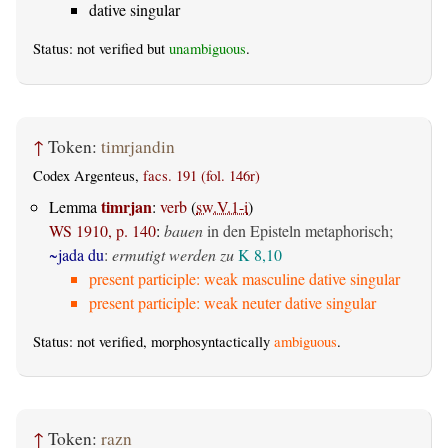
dative singular
Status: not verified but
unambiguous
.
↑
Token:
timrjandin
Codex Argenteus,
facs. 191 (fol. 146r)
timrjan
Lemma
:
verb
(
sw.V.1-i
)
WS 1910, p. 140
:
bauen
in den Episteln metaphorisch;
~jada du
:
ermutigt werden zu
K 8,10
present participle: weak masculine dative singular
present participle: weak neuter dative singular
Status: not verified, morphosyntactically
ambiguous
.
↑
Token:
razn