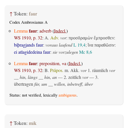
↑
Token:
faur
Codex Ambrosianus A
faur
Lemma
:
adverb
(
Indecl.
)
WS 1910, p. 32
:
A.
Adv.
vor
:
:
προσδραμὼν ἔμπροσθεν
biþragjands faur
:
voraus laufend
L 19,4
;
:
ἵνα παραθῶσιν
ei atlagidedeina faur
:
sie vorzulegen
Mc 8,6
faur
Lemma
:
preposition, +a
(
Indecl.
)
WS 1910, p. 32
:
B.
Präpos.
m. Akk.
vor
1.
räumlich
vor
__ hin, längs __ hin, an
— 2.
zeitlich
vor
— 3.
übertragen
für, um __ willen, inbetreff, über
Status: not verified, lexically
ambiguous
.
↑
Token:
mik