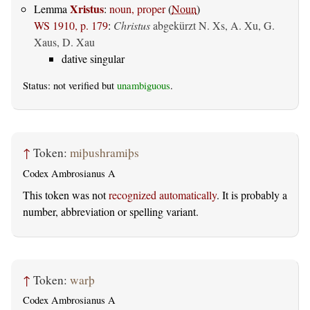
Xristus
Lemma
:
noun, proper
(
Noun
)
WS 1910, p. 179
:
Christus
abgekürzt N. Xs, A. Xu, G.
Xaus, D. Xau
dative singular
Status: not verified but
unambiguous
.
↑
Token:
miþushramiþs
Codex Ambrosianus A
This token was not
recognized automatically
. It is probably a
number, abbreviation or spelling variant.
↑
Token:
warþ
Codex Ambrosianus A