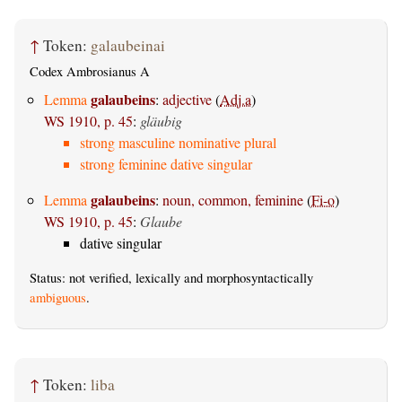
↑
Token:
galaubeinai
Codex Ambrosianus A
galaubeins
Lemma
:
adjective
(
Adj.a
)
WS 1910, p. 45
:
gläubig
strong masculine nominative plural
strong feminine dative singular
galaubeins
Lemma
:
noun, common, feminine
(
Fi-o
)
WS 1910, p. 45
:
Glaube
dative singular
Status: not verified, lexically and morphosyntactically
ambiguous
.
↑
Token:
liba