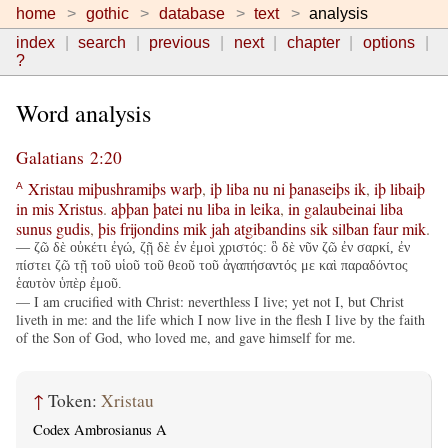
home
gothic
database
text
analysis
index
search
previous
next
chapter
options
?
Word analysis
Galatians 2:20
Xristau
miþushramiþs
warþ
,
iþ
liba
nu
ni
þanaseiþs
ik
,
iþ
libaiþ
A
in
mis
Xristus
.
aþþan
þatei
nu
liba
in
leika
,
in
galaubeinai
liba
sunus
gudis
,
þis
frijondins
mik
jah
atgibandins
sik
silban
faur
mik
.
— ζῶ δὲ οὐκέτι ἐγώ, ζῇ δὲ ἐν ἐμοὶ χριστός: ὃ δὲ νῦν ζῶ ἐν σαρκί, ἐν
πίστει ζῶ τῇ τοῦ υἱοῦ τοῦ θεοῦ τοῦ ἀγαπήσαντός με καὶ παραδόντος
ἑαυτὸν ὑπὲρ ἐμοῦ.
— I am crucified with Christ: neverthless I live; yet not I, but Christ
liveth in me: and the life which I now live in the flesh I live by the faith
of the Son of God, who loved me, and gave himself for me.
↑
Token:
Xristau
Codex Ambrosianus A