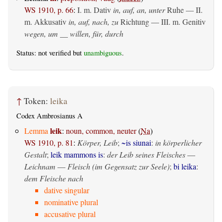
WS 1910, p. 66
:
I.
m. Dativ
in, auf, an, unter
Ruhe — II.
m. Akkusativ
in, auf, nach, zu
Richtung — III.
m. Genitiv
wegen, um __ willen, für, durch
Status: not verified but
unambiguous
.
↑
Token:
leika
Codex Ambrosianus A
leik
Lemma
:
noun, common, neuter
(
Na
)
WS 1910, p. 81
:
Körper, Leib
;
~is siunai
:
in körperlicher
Gestalt
;
leik mammons is
:
der Leib seines Fleisches
—
Leichnam
—
Fleisch (im Gegensatz zur Seele)
;
bi leika
:
dem Fleische nach
dative singular
nominative plural
accusative plural