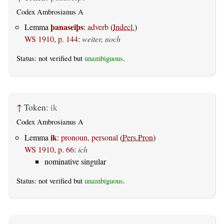
Codex Ambrosianus A
þanaseiþs
Lemma
:
adverb
(
Indecl.
)
WS 1910, p. 144
:
weiter, noch
Status: not verified but
unambiguous
.
↑
Token:
ik
Codex Ambrosianus A
ik
Lemma
:
pronoun, personal
(
Pers.Pron
)
WS 1910, p. 66
:
ich
nominative singular
Status: not verified but
unambiguous
.