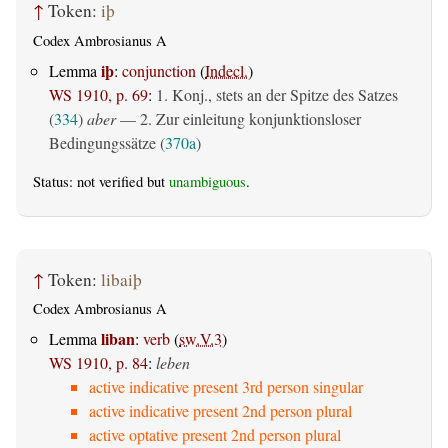
↑
Token:
iþ
Codex Ambrosianus A
iþ
Lemma
:
conjunction
(
Indecl.
)
WS 1910, p. 69
:
1. Konj., stets an der Spitze des Satzes
(
334
)
aber
— 2. Zur einleitung konjunktionsloser
Bedingungssätze (
370a
)
Status: not verified but
unambiguous
.
↑
Token:
libaiþ
Codex Ambrosianus A
liban
Lemma
:
verb
(
sw.V.3
)
WS 1910, p. 84
:
leben
active indicative present 3rd person singular
active indicative present 2nd person plural
active optative present 2nd person plural