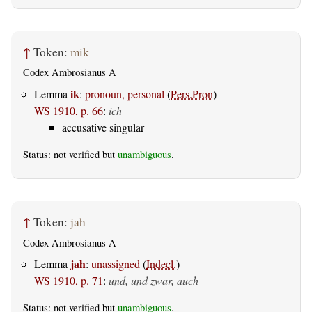
↑
Token:
mik
Codex Ambrosianus A
ik
Lemma
:
pronoun, personal
(
Pers.Pron
)
WS 1910, p. 66
:
ich
accusative singular
Status: not verified but
unambiguous
.
↑
Token:
jah
Codex Ambrosianus A
jah
Lemma
:
unassigned
(
Indecl.
)
WS 1910, p. 71
:
und, und zwar, auch
Status: not verified but
unambiguous
.