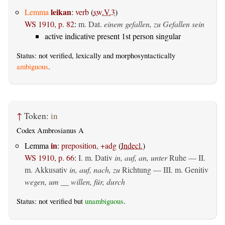
leikan
Lemma
:
verb
(
sw.V.3
)
WS 1910, p. 82
:
m. Dat.
einem gefallen, zu Gefallen sein
active indicative present 1st person singular
Status: not verified, lexically and morphosyntactically
ambiguous
.
↑
Token:
in
Codex Ambrosianus A
in
Lemma
:
preposition, +adg
(
Indecl.
)
WS 1910, p. 66
:
I.
m. Dativ
in, auf, an, unter
Ruhe — II.
m. Akkusativ
in, auf, nach, zu
Richtung — III.
m. Genitiv
wegen, um __ willen, für, durch
Status: not verified but
unambiguous
.