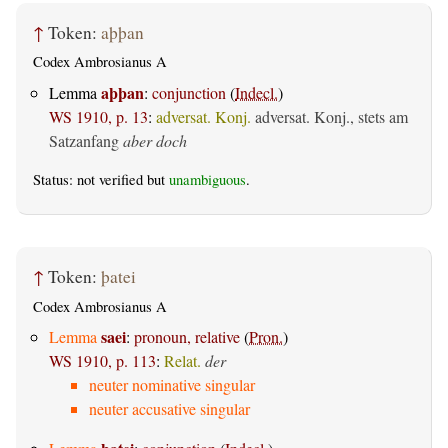
↑
Token:
aþþan
Codex Ambrosianus A
aþþan
Lemma
:
conjunction
(
Indecl.
)
WS 1910, p. 13
:
adversat. Konj.
adversat. Konj., stets am
Satzanfang
aber doch
Status: not verified but
unambiguous
.
↑
Token:
þatei
Codex Ambrosianus A
saei
Lemma
:
pronoun, relative
(
Pron.
)
WS 1910, p. 113
:
Relat.
der
neuter nominative singular
neuter accusative singular