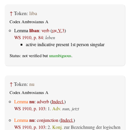
↑
Token:
liba
Codex Ambrosianus A
liban
Lemma
:
verb
(
sw.V.3
)
WS 1910, p. 84
:
leben
active indicative present 1st person singular
Status: not verified but
unambiguous
.
↑
Token:
nu
Codex Ambrosianus A
nu
Lemma
:
adverb
(
Indecl.
)
WS 1910, p. 103
:
1.
Adv.
nun, jetzt
nu
Lemma
:
conjunction
(
Indecl.
)
WS 1910, p. 103
:
2.
Konj.
zur Bezeichnung der logischen