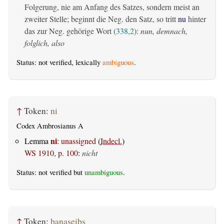
Folgerung, nie am Anfang des Satzes, sondern meist an
zweiter Stelle; beginnt die Neg. den Satz, so tritt
nu
hinter
das zur Neg. gehörige Wort (
338,2
):
nun, demnach,
folglich, also
Status: not verified, lexically
ambiguous
.
↑
Token:
ni
Codex Ambrosianus A
ni
Lemma
:
unassigned
(
Indecl.
)
WS 1910, p. 100
:
nicht
Status: not verified but
unambiguous
.
↑
Token:
þanaseiþs