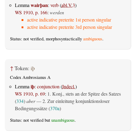
wairþan
Lemma
:
verb
(
abl.V.3
)
WS 1910, p. 166
:
werden
active indicative preterite 1st person singular
active indicative preterite 3rd person singular
Status: not verified, morphosyntactically
ambiguous
.
↑
Token:
iþ
Codex Ambrosianus A
iþ
Lemma
:
conjunction
(
Indecl.
)
WS 1910, p. 69
:
1. Konj., stets an der Spitze des Satzes
(
334
)
aber
— 2. Zur einleitung konjunktionsloser
Bedingungssätze (
370a
)
Status: not verified but
unambiguous
.