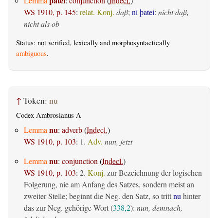
þatei
Lemma
:
conjunction
(
Indecl.
)
WS 1910, p. 145
:
relat. Konj.
daß
;
ni þatei
:
nicht daß,
nicht als ob
Status: not verified, lexically and morphosyntactically
ambiguous
.
↑
Token:
nu
Codex Ambrosianus A
nu
Lemma
:
adverb
(
Indecl.
)
WS 1910, p. 103
:
1.
Adv.
nun, jetzt
nu
Lemma
:
conjunction
(
Indecl.
)
WS 1910, p. 103
:
2.
Konj.
zur Bezeichnung der logischen
Folgerung, nie am Anfang des Satzes, sondern meist an
zweiter Stelle; beginnt die Neg. den Satz, so tritt
nu
hinter
das zur Neg. gehörige Wort (
338,2
):
nun, demnach,