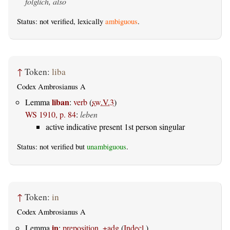
folglich, also
Status: not verified, lexically
ambiguous
.
↑
Token:
liba
Codex Ambrosianus A
liban
Lemma
:
verb
(
sw.V.3
)
WS 1910, p. 84
:
leben
active indicative present 1st person singular
Status: not verified but
unambiguous
.
↑
Token:
in
Codex Ambrosianus A
in
Lemma
:
preposition, +adg
(
Indecl.
)