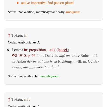
active imperative 2nd person plural
Status: not verified, morphosyntactically
ambiguous
.
↑
Token:
in
Codex Ambrosianus A
in
Lemma
:
preposition, +adg
(
Indecl.
)
WS 1910, p. 66
:
I.
m. Dativ
in, auf, an, unter
Ruhe — II.
m. Akkusativ
in, auf, nach, zu
Richtung — III.
m. Genitiv
wegen, um __ willen, für, durch
Status: not verified but
unambiguous
.
↑
Token:
mis
Codex Ambrosianus A