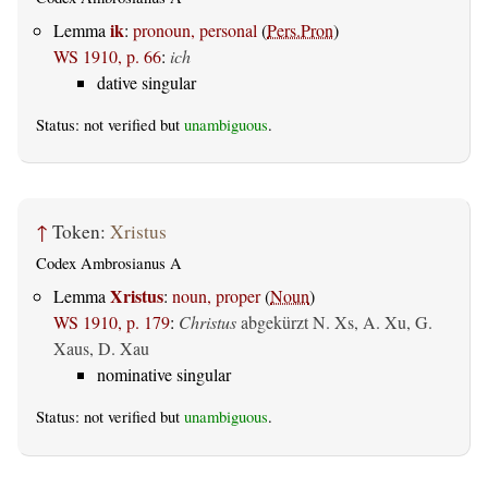
ik
Lemma
:
pronoun, personal
(
Pers.Pron
)
WS 1910, p. 66
:
ich
dative singular
Status: not verified but
unambiguous
.
↑
Token:
Xristus
Codex Ambrosianus A
Xristus
Lemma
:
noun, proper
(
Noun
)
WS 1910, p. 179
:
Christus
abgekürzt N. Xs, A. Xu, G.
Xaus, D. Xau
nominative singular
Status: not verified but
unambiguous
.