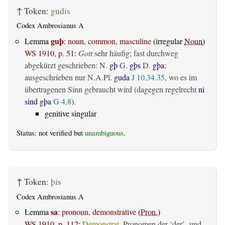
↑
Token:
gudis
Codex Ambrosianus A
guþ
Lemma
:
noun, common, masculine
(irregular
Noun
)
WS 1910, p. 51
:
Gott
sehr häufig; fast durchweg
abgekürzt geschrieben: N.
gþ
G.
gþs
D.
gþa
;
ausgeschrieben nur N.A.Pl.
guda
J 10,34.35
, wo es im
übertragenen Sinn gebraucht wird (dagegen regelrecht
ni
sind gþa
G 4,8
).
genitive singular
Status: not verified but
unambiguous
.
↑
Token:
þis
Codex Ambrosianus A
sa
Lemma
:
pronoun, demonstrative
(
Pron.
)
WS 1910, p. 112
:
Demonstrat.
Pronomen der ‘der’- und