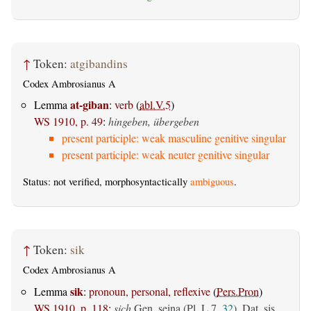
↑
Token:
atgibandins
Codex Ambrosianus A
at-giban
Lemma
:
verb
(
abl.V.5
)
WS 1910, p. 49
:
hingeben, übergeben
present participle: weak masculine genitive singular
present participle: weak neuter genitive singular
Status: not verified, morphosyntactically
ambiguous
.
↑
Token:
sik
Codex Ambrosianus A
sik
Lemma
:
pronoun, personal, reflexive
(
Pers.Pron
)
WS 1910, p. 118
:
sich
Gen. seina (Pl. L 7,
32
), Dat. sis,