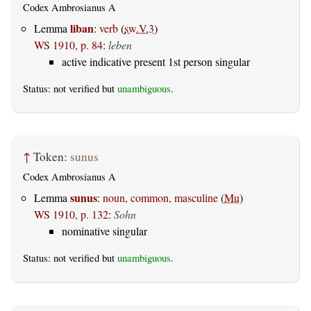
Codex Ambrosianus A
liban
Lemma
:
verb
(
sw.V.3
)
WS 1910, p. 84
:
leben
active indicative present 1st person singular
Status: not verified but
unambiguous
.
↑
Token:
sunus
Codex Ambrosianus A
sunus
Lemma
:
noun, common, masculine
(
Mu
)
WS 1910, p. 132
:
Sohn
nominative singular
Status: not verified but
unambiguous
.