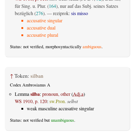
für Sing. u. Plur. (
164
), nur auf das Subj. seines Satzes
bezüglich (
276
). — reziprok:
sis misso
accusative singular
accusative dual
accusative plural
Status: not verified, morphosyntactically
ambiguous
.
↑
Token:
silban
Codex Ambrosianus A
silba
Lemma
:
pronoun, other
(
Adj.a
)
WS 1910, p. 120
:
sw.Pron.
selbst
weak masculine accusative singular
Status: not verified but
unambiguous
.