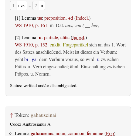
1
uz~
+
2
u
us
[1] Lemma
:
preposition, +d
(
Indecl.
)
WS 1910, p. 161
:
m. Dat.
aus, von ( __ her)
-u
[2] Lemma
:
particle, clitic
(
Indecl.
)
WS 1910, p. 152
:
enklit. Fragepartikel
sich an das 1. Wort
des Satzes anschließend. Meist ist dieses ein Verbum;
geht
bi-
,
ga-
dem Verbum voraus, so wird
-u
zwischen
Präfix u. Verb eingeschaltet; ähnl. Einschaltung zwischen
Präpos. u. Nomen.
Status:
verified
and/or disambiguated.
↑
Token:
gahauseinai
Codex Ambrosianus A
gahauseins
Lemma
:
noun, common, feminine
(
Fi-o
)