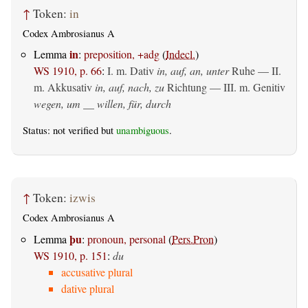
↑
Token:
in
Codex Ambrosianus A
in
Lemma
:
preposition, +adg
(
Indecl.
)
WS 1910, p. 66
:
I.
m. Dativ
in, auf, an, unter
Ruhe — II.
m. Akkusativ
in, auf, nach, zu
Richtung — III.
m. Genitiv
wegen, um __ willen, für, durch
Status: not verified but
unambiguous
.
↑
Token:
izwis
Codex Ambrosianus A
þu
Lemma
:
pronoun, personal
(
Pers.Pron
)
WS 1910, p. 151
:
du
accusative plural
dative plural