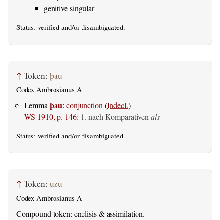
genitive singular
Status:
verified
and/or disambiguated.
↑
Token:
þau
Codex Ambrosianus A
þau
Lemma
:
conjunction
(
Indecl.
)
WS 1910, p. 146
:
1. nach Komparativen
als
Status:
verified
and/or disambiguated.
↑
Token:
uzu
Codex Ambrosianus A
Compound token: enclisis & assimilation.