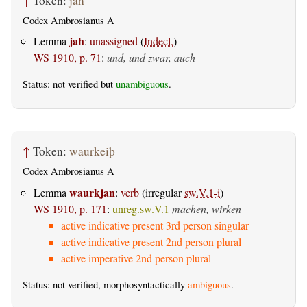
↑
Token:
jah
Codex Ambrosianus A
jah
Lemma
:
unassigned
(
Indecl.
)
WS 1910, p. 71
:
und, und zwar, auch
Status: not verified but
unambiguous
.
↑
Token:
waurkeiþ
Codex Ambrosianus A
waurkjan
Lemma
:
verb
(irregular
sw.V.1-i
)
WS 1910, p. 171
:
unreg.sw.V.1
machen, wirken
active indicative present 3rd person singular
active indicative present 2nd person plural
active imperative 2nd person plural
Status: not verified, morphosyntactically
ambiguous
.