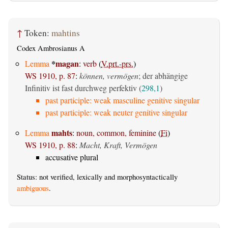
↑
Token:
mahtins
Codex Ambrosianus A
*
magan
Lemma
:
verb
(
V.prt.-prs.
)
WS 1910, p. 87
:
können, vermögen
; der abhängige
Infinitiv ist fast durchweg perfektiv (
298,1
)
past participle: weak masculine genitive singular
past participle: weak neuter genitive singular
mahts
Lemma
:
noun, common, feminine
(
Fi
)
WS 1910, p. 88
:
Macht, Kraft, Vermögen
accusative plural
Status: not verified, lexically and morphosyntactically
ambiguous
.