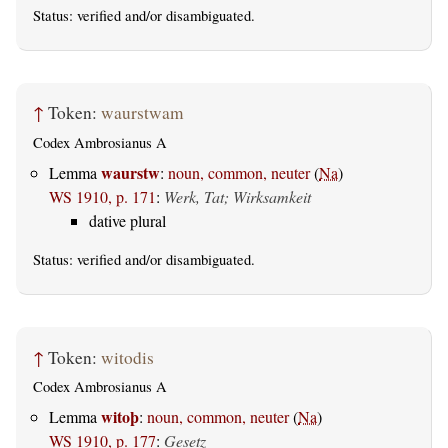
Status:
verified
and/or disambiguated.
↑
Token:
waurstwam
Codex Ambrosianus A
waurstw
Lemma
:
noun, common, neuter
(
Na
)
WS 1910, p. 171
:
Werk, Tat; Wirksamkeit
dative plural
Status:
verified
and/or disambiguated.
↑
Token:
witodis
Codex Ambrosianus A
witoþ
Lemma
:
noun, common, neuter
(
Na
)
WS 1910, p. 177
:
Gesetz