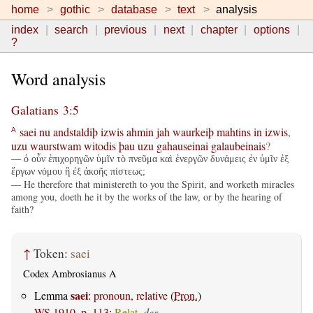
home
gothic
database
text
analysis
index
search
previous
next
chapter
options
?
Word analysis
Galatians 3:5
saei
nu
andstaldiþ
izwis
ahmin
jah
waurkeiþ
mahtins
in
izwis
,
A
uzu
waurstwam
witodis
þau
uzu
gahauseinai
galaubeinais
?
— ὁ οὖν ἐπιχορηγῶν ὑμῖν τὸ πνεῦμα καὶ ἐνεργῶν δυνάμεις ἐν ὑμῖν ἐξ
ἔργων νόμου ἢ ἐξ ἀκοῆς πίστεως;
— He therefore that ministereth to you the Spirit, and worketh miracles
among you, doeth he it by the works of the law, or by the hearing of
faith?
↑
Token:
saei
Codex Ambrosianus A
saei
Lemma
:
pronoun, relative
(
Pron.
)
WS 1910, p. 113
:
Relat.
der