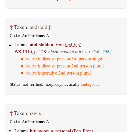
↑
Token:
andstaldiþ
Codex Ambrosianus A
and-staldan
Lemma
:
verb
(
red.V.3
)
WS 1910, p. 128
:
einen versehn mit
instr. Dat.,
256,1
active indicative present 3rd person singular
active indicative present 2nd person plural
active imperative 2nd person plural
Status: not verified, morphosyntactically
ambiguous
.
↑
Token:
izwis
Codex Ambrosianus A
þu
Lemma
:
pronoun, personal
(
Pers.Pron
)