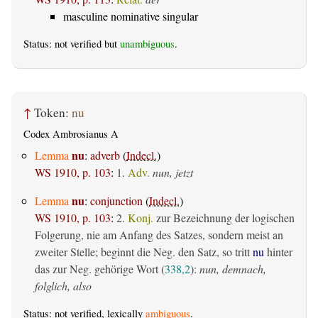
masculine nominative singular
Status: not verified but
unambiguous
.
↑
Token:
nu
Codex Ambrosianus A
nu
Lemma
:
adverb
(
Indecl.
)
WS 1910, p. 103
:
1.
Adv.
nun, jetzt
nu
Lemma
:
conjunction
(
Indecl.
)
WS 1910, p. 103
:
2.
Konj.
zur Bezeichnung der logischen
Folgerung, nie am Anfang des Satzes, sondern meist an
zweiter Stelle; beginnt die Neg. den Satz, so tritt
nu
hinter
das zur Neg. gehörige Wort (
338,2
):
nun, demnach,
folglich, also
Status: not verified, lexically
ambiguous
.