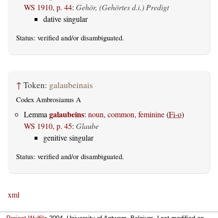
WS 1910, p. 44
:
Gehör, (Gehörtes d.i.) Predigt
dative singular
Status:
verified
and/or disambiguated.
↑
Token:
galaubeinais
Codex Ambrosianus A
galaubeins
Lemma
:
noun, common, feminine
(
Fi-o
)
WS 1910, p. 45
:
Glaube
genitive singular
Status:
verified
and/or disambiguated.
xml