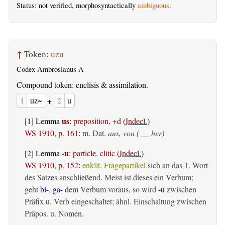
Status: not verified, morphosyntactically
ambiguous
.
↑
Token:
uzu
Codex Ambrosianus A
Compound token: enclisis & assimilation.
1
uz~
+
2
u
us
[1] Lemma
:
preposition, +d
(
Indecl.
)
WS 1910, p. 161
:
m. Dat.
aus, von ( __ her)
-u
[2] Lemma
:
particle, clitic
(
Indecl.
)
WS 1910, p. 152
:
enklit. Fragepartikel
sich an das 1. Wort
des Satzes anschließend. Meist ist dieses ein Verbum;
geht
bi-
,
ga-
dem Verbum voraus, so wird
-u
zwischen
Präfix u. Verb eingeschaltet; ähnl. Einschaltung zwischen
Präpos. u. Nomen.