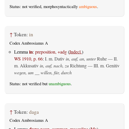
Status: not verified, morphosyntactically
ambiguous
.
↑
Token:
in
Codex Ambrosianus A
in
Lemma
:
preposition, +adg
(
Indecl.
)
WS 1910, p. 66
:
I.
m. Dativ
in, auf, an, unter
Ruhe — II.
m. Akkusativ
in, auf, nach, zu
Richtung — III.
m. Genitiv
wegen, um __ willen, für, durch
Status: not verified but
unambiguous
.
↑
Token:
daga
Codex Ambrosianus A
dags
Lemma
:
noun, common, masculine
(
Ma
)