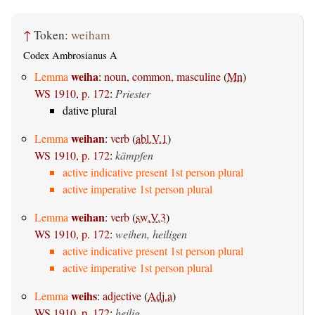
↑
Token:
weiham
Codex Ambrosianus A
weiha
Lemma
:
noun, common, masculine
(
Mn
)
WS 1910, p. 172
:
Priester
dative plural
weihan
Lemma
:
verb
(
abl.V.1
)
WS 1910, p. 172
:
kämpfen
active indicative present 1st person plural
active imperative 1st person plural
weihan
Lemma
:
verb
(
sw.V.3
)
WS 1910, p. 172
:
weihen, heiligen
active indicative present 1st person plural
active imperative 1st person plural
weihs
Lemma
:
adjective
(
Adj.a
)
WS 1910, p. 172
:
heilig