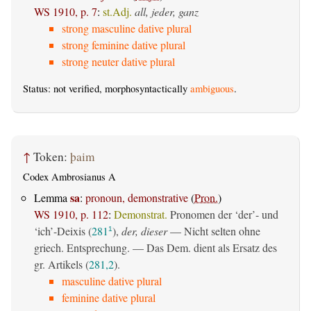
WS 1910, p. 7
:
st.Adj.
all, jeder, ganz
strong masculine dative plural
strong feminine dative plural
strong neuter dative plural
Status: not verified, morphosyntactically
ambiguous
.
↑
Token:
þaim
Codex Ambrosianus A
sa
Lemma
:
pronoun, demonstrative
(
Pron.
)
WS 1910, p. 112
:
Demonstrat.
Pronomen der ‘der’- und
‘ich’-Deixis (
281
),
der, dieser
— Nicht selten ohne
1
griech. Entsprechung. — Das Dem. dient als Ersatz des
gr. Artikels (
281,2
).
masculine dative plural
feminine dative plural