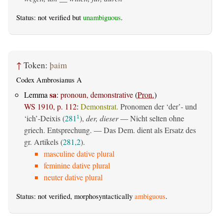
Status: not verified but
unambiguous
.
↑
Token:
þaim
Codex Ambrosianus A
sa
Lemma
:
pronoun, demonstrative
(
Pron.
)
WS 1910, p. 112
:
Demonstrat.
Pronomen der ‘der’- und
‘ich’-Deixis (
281
),
der, dieser
— Nicht selten ohne
1
griech. Entsprechung. — Das Dem. dient als Ersatz des
gr. Artikels (
281,2
).
masculine dative plural
feminine dative plural
neuter dative plural
Status: not verified, morphosyntactically
ambiguous
.