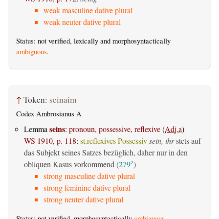
weak masculine dative plural
weak neuter dative plural
Status: not verified, lexically and morphosyntactically
ambiguous
.
↑
Token:
seinaim
Codex Ambrosianus A
seins
Lemma
:
pronoun, possessive, reflexive
(
Adj.a
)
WS 1910, p. 118
:
st.reflexives Possessiv
sein, ihr
stets auf
das Subjekt seines Satzes bezüglich, daher nur in den
obliquen Kasus vorkommend (
279
)
2
strong masculine dative plural
strong feminine dative plural
strong neuter dative plural
Status: not verified, morphosyntactically
ambiguous
.