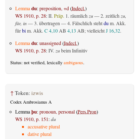
du
Lemma
:
preposition, +d
(
Indecl.
)
WS 1910, p. 28
:
II.
Präp.
1.
räumlich
zu
— 2.
zeitlich
zu,
für, in
— 3.
übertragen
— 4. Fälschlich steht
du
m. Akk.
für
bi
m. Akk.
C 4,10
AB
4,13
AB
; vielleicht
J 16,32
.
du
Lemma
:
unassigned
(
Indecl.
)
WS 1910, p. 28
:
IV.
zu
beim Infinitiv
Status: not verified, lexically
ambiguous
.
↑
Token:
izwis
Codex Ambrosianus A
þu
Lemma
:
pronoun, personal
(
Pers.Pron
)
WS 1910, p. 151
:
du
accusative plural
dative plural