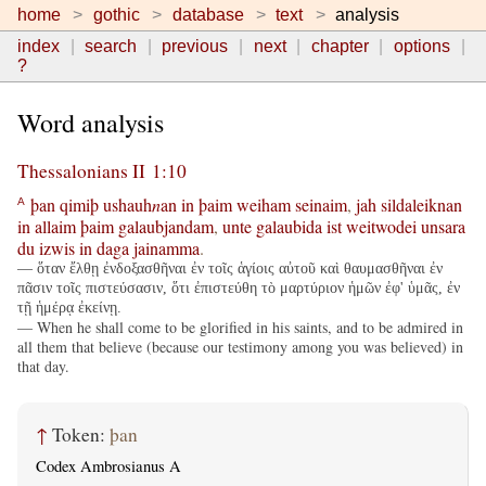
home
gothic
database
text
analysis
index
search
previous
next
chapter
options
?
Word analysis
Thessalonians II 1:10
þan
qimiþ
ushauh
n
an
in
þaim
weiham
seinaim
,
jah
sildaleiknan
A
in
allaim
þaim
galaubjandam
,
unte
galaubida
ist
weitwodei
unsara
du
izwis
in
daga
jainamma
.
— ὅταν ἔλθῃ ἐνδοξασθῆναι ἐν τοῖς ἁγίοις αὐτοῦ καὶ θαυμασθῆναι ἐν
πᾶσιν τοῖς πιστεύσασιν, ὅτι ἐπιστεύθη τὸ μαρτύριον ἡμῶν ἐφ' ὑμᾶς, ἐν
τῇ ἡμέρᾳ ἐκείνῃ.
— When he shall come to be glorified in his saints, and to be admired in
all them that believe (because our testimony among you was believed) in
that day.
↑
Token:
þan
Codex Ambrosianus A