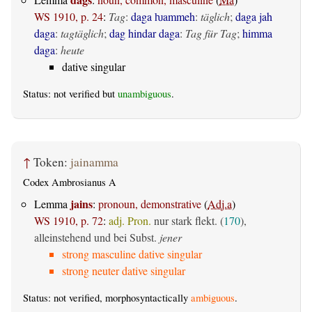
WS 1910, p. 24
:
Tag
:
daga ƕammeh
:
täglich
;
daga jah
daga
:
tagtäglich
;
dag hindar daga
:
Tag für Tag
;
himma
daga
:
heute
dative singular
Status: not verified but
unambiguous
.
↑
Token:
jainamma
Codex Ambrosianus A
jains
Lemma
:
pronoun, demonstrative
(
Adj.a
)
WS 1910, p. 72
:
adj. Pron.
nur stark flekt. (
170
),
alleinstehend und bei Subst.
jener
strong masculine dative singular
strong neuter dative singular
Status: not verified, morphosyntactically
ambiguous
.