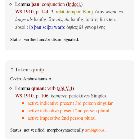
þan
Lemma
:
conjunction
(
Indecl.
)
WS 1910, p. 144
:
3.
relat.-tempor. Konj.
wann, so
ὅταν
lange als
häufig;
als, da
häufig;
; für Gen.
ὅτε
ὁπότε
absol.:
iþ þan seiþu warþ
:
ὀψίας δὲ γενομένης
Status:
verified
and/or disambiguated.
↑
Token:
qimiþ
Codex Ambrosianus A
qiman
Lemma
:
verb
(
abl.V.4
)
WS 1910, p. 106
:
kommen
perfektives Simplex
active indicative present 3rd person singular
active indicative present 2nd person plural
active imperative 2nd person plural
Status: not verified, morphosyntactically
ambiguous
.