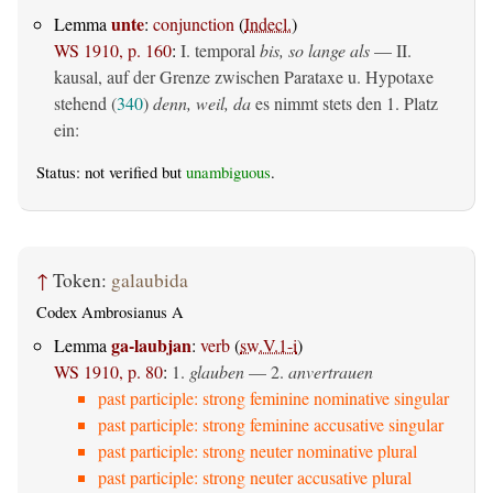
unte
Lemma
:
conjunction
(
Indecl.
)
WS 1910, p. 160
:
I. temporal
bis, so lange als
— II.
kausal, auf der Grenze zwischen Parataxe u. Hypotaxe
stehend (
340
)
denn, weil, da
es nimmt stets den 1. Platz
ein:
Status: not verified but
unambiguous
.
↑
Token:
galaubida
Codex Ambrosianus A
ga-laubjan
Lemma
:
verb
(
sw.V.1-i
)
WS 1910, p. 80
:
1.
glauben
— 2.
anvertrauen
past participle: strong feminine nominative singular
past participle: strong feminine accusative singular
past participle: strong neuter nominative plural
past participle: strong neuter accusative plural