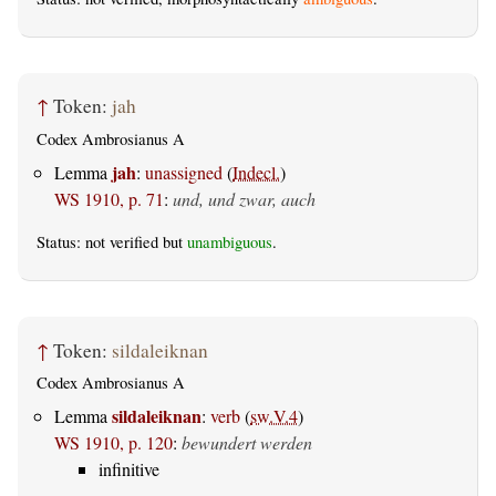
↑
Token:
jah
Codex Ambrosianus A
jah
Lemma
:
unassigned
(
Indecl.
)
WS 1910, p. 71
:
und, und zwar, auch
Status: not verified but
unambiguous
.
↑
Token:
sildaleiknan
Codex Ambrosianus A
sildaleiknan
Lemma
:
verb
(
sw.V.4
)
WS 1910, p. 120
:
bewundert werden
infinitive