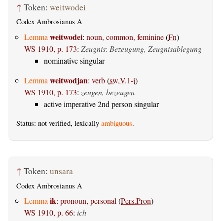
↑
Token:
weitwodei
Codex Ambrosianus A
weitwodei
Lemma
:
noun, common, feminine
(
Fn
)
WS 1910, p. 173
:
Zeugnis
:
Bezeugung, Zeugnisablegung
nominative singular
weitwodjan
Lemma
:
verb
(
sw.V.1-i
)
WS 1910, p. 173
:
zeugen, bezeugen
active imperative 2nd person singular
Status: not verified, lexically
ambiguous
.
↑
Token:
unsara
Codex Ambrosianus A
ik
Lemma
:
pronoun, personal
(
Pers.Pron
)
WS 1910, p. 66
:
ich