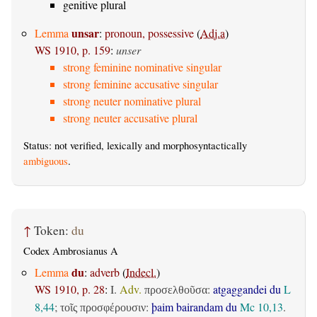
genitive plural
unsar
Lemma
:
pronoun, possessive
(
Adj.a
)
WS 1910, p. 159
:
unser
strong feminine nominative singular
strong feminine accusative singular
strong neuter nominative plural
strong neuter accusative plural
Status: not verified, lexically and morphosyntactically
ambiguous
.
↑
Token:
du
Codex Ambrosianus A
du
Lemma
:
adverb
(
Indecl.
)
WS 1910, p. 28
:
I.
Adv.
:
atgaggandei du
L
προσελθοῦσα
8,44
;
:
þaim bairandam du
Mc 10,13
.
τοῖς προσφέρουσιν