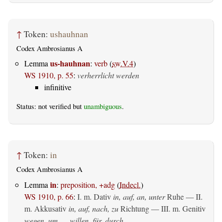
↑
Token:
ushauhnan
Codex Ambrosianus A
us-hauhnan
Lemma
:
verb
(
sw.V.4
)
WS 1910, p. 55
:
verherrlicht werden
infinitive
Status: not verified but
unambiguous
.
↑
Token:
in
Codex Ambrosianus A
in
Lemma
:
preposition, +adg
(
Indecl.
)
WS 1910, p. 66
:
I.
m. Dativ
in, auf, an, unter
Ruhe — II.
m. Akkusativ
in, auf, nach, zu
Richtung — III.
m. Genitiv
wegen, um __ willen, für, durch