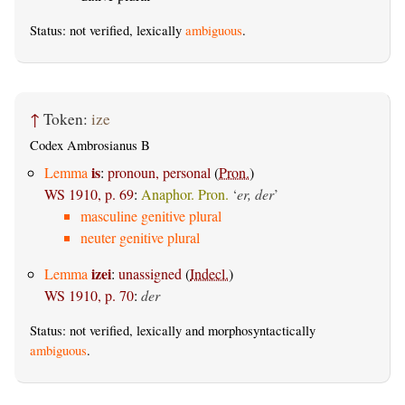
Status: not verified, lexically
ambiguous
.
↑
Token:
ize
Codex Ambrosianus B
is
Lemma
:
pronoun, personal
(
Pron.
)
WS 1910, p. 69
:
Anaphor. Pron.
‘
er, der
’
masculine genitive plural
neuter genitive plural
izei
Lemma
:
unassigned
(
Indecl.
)
WS 1910, p. 70
:
der
Status: not verified, lexically and morphosyntactically
ambiguous
.