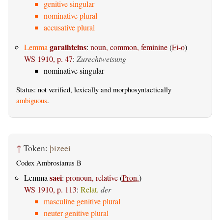
genitive singular
nominative plural
accusative plural
garaihteins
Lemma
:
noun, common, feminine
(
Fi-o
)
WS 1910, p. 47
:
Zurechtweisung
nominative singular
Status: not verified, lexically and morphosyntactically
ambiguous
.
↑
Token:
þizeei
Codex Ambrosianus B
saei
Lemma
:
pronoun, relative
(
Pron.
)
WS 1910, p. 113
:
Relat.
der
masculine genitive plural
neuter genitive plural