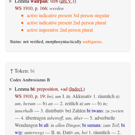
wairþan
Lemma
:
verb
(
abl.V.3
)
WS 1910, p. 166
:
werden
active indicative present 3rd person singular
active indicative present 2nd person plural
active imperative 2nd person plural
Status: not verified, morphosyntactically
ambiguous
.
↑
Token:
bi
Codex Ambrosianus B
bi
Lemma
:
preposition, +ad
(
Indecl.
)
WS 1910, p. 19
:
bei, um
I.
m. Akkusativ
1.
räumlich
a)
um, herum
— b)
an
— 2.
zeitlich
a)
um
— b)
in;
innerhalb
— 3. distributiv bei Zahlen
bi twans
:
zu zweien
— 4.
übertragen
inbetreff, um, über
— 5. adverbielle
Wendungen
bi all
:
in allen Dingen
;
bi sumata
:
zum Teil
;
bi
wig
:
unterwegs
— II.
m. Dativ
an, bei
1.
räumlich
— 2.