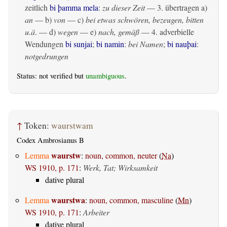
zeitlich
bi þamma mela
:
zu dieser Zeit
— 3.
übertragen
a)
an
— b)
von
— c)
bei etwas schwören, bezeugen, bitten
u.ä
. — d)
wegen
— e)
nach, gemäß
— 4. adverbielle
Wendungen
bi sunjai
;
bi namin
:
bei Namen
;
bi nauþai
:
notgedrungen
Status: not verified but
unambiguous
.
↑
Token:
waurstwam
Codex Ambrosianus B
waurstw
Lemma
:
noun, common, neuter
(
Na
)
WS 1910, p. 171
:
Werk, Tat; Wirksamkeit
dative plural
waurstwa
Lemma
:
noun, common, masculine
(
Mn
)
WS 1910, p. 171
:
Arbeiter
dative plural