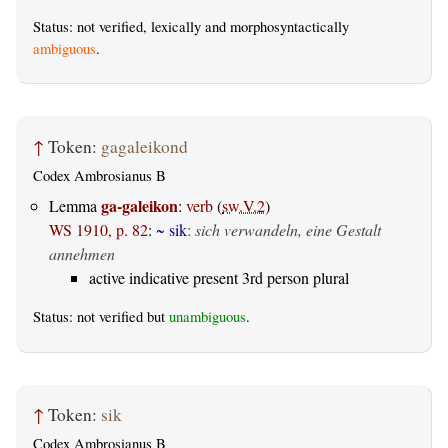
Status: not verified, lexically and morphosyntactically
ambiguous
.
↑
Token:
gagaleikond
Codex Ambrosianus B
ga-galeikon
Lemma
:
verb
(
sw.V.2
)
WS 1910, p. 82
:
~ sik
:
sich verwandeln, eine Gestalt
annehmen
active indicative present 3rd person plural
Status: not verified but
unambiguous
.
↑
Token:
sik
Codex Ambrosianus B