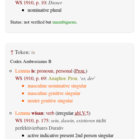
WS 1910, p. 10
:
Diener
nominative plural
Status: not verified but
unambiguous
.
↑
Token:
is
Codex Ambrosianus B
is
Lemma
:
pronoun, personal
(
Pron.
)
WS 1910, p. 69
:
Anaphor. Pron.
‘
er, der
’
masculine nominative singular
masculine genitive singular
neuter genitive singular
wisan
Lemma
:
verb
(irregular
abl.V.5
)
WS 1910, p. 175
:
sein, dasein, existieren
nicht
perfektivierbares Durativ
active indicative present 2nd person singular