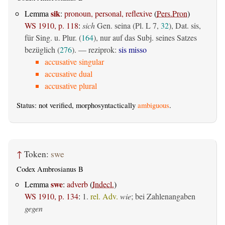
sik
Lemma
:
pronoun, personal, reflexive
(
Pers.Pron
)
WS 1910, p. 118
:
sich
Gen. seina (Pl. L 7,
32
), Dat. sis,
für Sing. u. Plur. (
164
), nur auf das Subj. seines Satzes
bezüglich (
276
). — reziprok:
sis misso
accusative singular
accusative dual
accusative plural
Status: not verified, morphosyntactically
ambiguous
.
↑
Token:
swe
Codex Ambrosianus B
swe
Lemma
:
adverb
(
Indecl.
)
WS 1910, p. 134
:
1.
rel. Adv.
wie
; bei Zahlenangaben
gegen