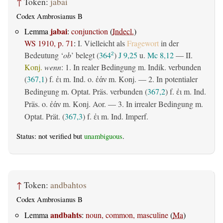
↑
Token:
jabai
Codex Ambrosianus B
jabai
Lemma
:
conjunction
(
Indecl.
)
WS 1910, p. 71
:
I. Vielleicht als
Fragewort
in der
Bedeutung ‘
ob
’ belegt (
364
)
J 9,25
u.
Mc 8,12
— II.
2
Konj.
wenn
: 1. In realer Bedingung m. Indik. verbunden
(
367,1
) f.
m. Ind. o.
m. Konj. — 2. In potentialer
ἐι
ἐάν
Bedingung m. Optat. Präs. verbunden (
367,2
) f.
m. Ind.
ἐι
Präs. o.
m. Konj. Aor. — 3. In irrealer Bedingung m.
ἐάν
Optat. Prät. (
367,3
) f.
m. Ind. Imperf.
ἐι
Status: not verified but
unambiguous
.
↑
Token:
andbahtos
Codex Ambrosianus B
andbahts
Lemma
:
noun, common, masculine
(
Ma
)