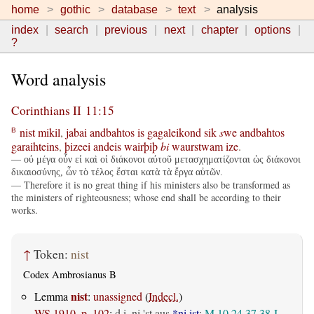
home
gothic
database
text
analysis
index
search
previous
next
chapter
options
?
Word analysis
Corinthians II 11:15
nist
mikil
,
jabai
andbahtos
is
gagaleikond
sik
s
we
andbahtos
B
garaihteins
,
þizeei
andeis
wairþiþ
bi
waurstwam
ize
.
— οὐ μέγα οὖν εἰ καὶ οἱ διάκονοι αὐτοῦ μετασχηματίζονται ὡς διάκονοι
δικαιοσύνης, ὧν τὸ τέλος ἔσται κατὰ τὰ ἔργα αὐτῶν.
— Therefore it is no great thing if his ministers also be transformed as
the ministers of righteousness; whose end shall be according to their
works.
↑
Token:
nist
Codex Ambrosianus B
nist
Lemma
:
unassigned
(
Indecl.
)
WS 1910, p. 102
:
d.i. ni 'st aus
*ni ist
:
M 10,24.37.38
J