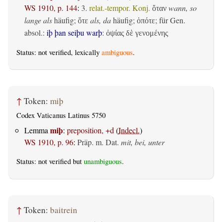
WS 1910, p. 144
:
3.
relat.-tempor. Konj.
wann, so
ὅταν
lange als
häufig;
als, da
häufig;
; für Gen.
ὅτε
ὁπότε
absol.:
iþ þan seiþu warþ
:
ὀψίας δὲ γενομένης
Status: not verified, lexically
ambiguous
.
↑
Token:
miþ
Codex Vaticanus Latinus 5750
miþ
Lemma
:
preposition, +d
(
Indecl.
)
WS 1910, p. 96
:
Präp. m. Dat.
mit, bei, unter
Status: not verified but
unambiguous
.
↑
Token:
baitrein