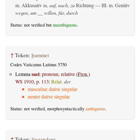
m. Akkusativ
in, auf, nach, zu
Richtung — III.
m. Genitiv
wegen, um __ willen, für, durch
Status: not verified but
unambiguous
.
↑
Token:
þammei
Codex Vaticanus Latinus 5750
saei
Lemma
:
pronoun, relative
(
Pron.
)
WS 1910, p. 113
:
Relat.
der
masculine dative singular
neuter dative singular
Status: not verified, morphosyntactically
ambiguous
.
↑
Token:
liugandans