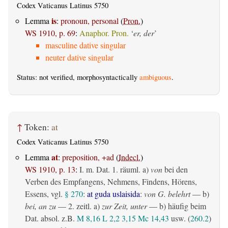
Codex Vaticanus Latinus 5750
is
Lemma
:
pronoun, personal
(
Pron.
)
WS 1910, p. 69
:
Anaphor. Pron.
‘
er, der
’
masculine dative singular
neuter dative singular
Status: not verified, morphosyntactically
ambiguous
.
↑
Token:
at
Codex Vaticanus Latinus 5750
at
Lemma
:
preposition, +ad
(
Indecl.
)
WS 1910, p. 13
:
I.
m. Dat.
1.
räuml.
a)
von
bei den
Verben des Empfangens, Nehmens, Findens, Hörens,
Essens, vgl.
§ 270
:
at guda uslaisida
:
von G. belehrt
— b)
bei, an zu
— 2.
zeitl.
a)
zur Zeit, unter
— b) häufig beim
Dat. absol. z.B.
M 8,16
L 2,2
3,15
Mc 14,43
usw. (
260.2
)