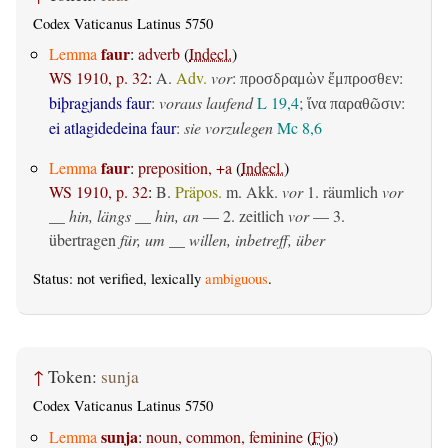
Codex Vaticanus Latinus 5750
faur
Lemma
:
adverb
(
Indecl.
)
WS 1910, p. 32
:
A.
Adv.
vor
:
:
προσδραμὼν ἔμπροσθεν
biþragjands faur
:
voraus laufend
L 19,4
;
:
ἵνα παραθῶσιν
ei atlagidedeina faur
:
sie vorzulegen
Mc 8,6
faur
Lemma
:
preposition, +a
(
Indecl.
)
WS 1910, p. 32
:
B.
Präpos.
m. Akk.
vor
1.
räumlich
vor
__ hin, längs __ hin, an
— 2.
zeitlich
vor
— 3.
übertragen
für, um __ willen, inbetreff, über
Status: not verified, lexically
ambiguous
.
↑
Token:
sunja
Codex Vaticanus Latinus 5750
sunja
Lemma
:
noun, common, feminine
(
Fjo
)