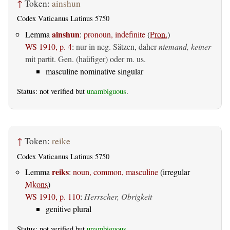
↑
Token:
ainshun
Codex Vaticanus Latinus 5750
ainshun
Lemma
:
pronoun, indefinite
(
Pron.
)
WS 1910, p. 4
:
nur in neg. Sätzen, daher
niemand, keiner
mit partit. Gen. (haüfiger) oder m. us.
masculine nominative singular
Status: not verified but
unambiguous
.
↑
Token:
reike
Codex Vaticanus Latinus 5750
reiks
Lemma
:
noun, common, masculine
(irregular
Mkons
)
WS 1910, p. 110
:
Herrscher, Obrigkeit
genitive plural
Status: not verified but
unambiguous
.