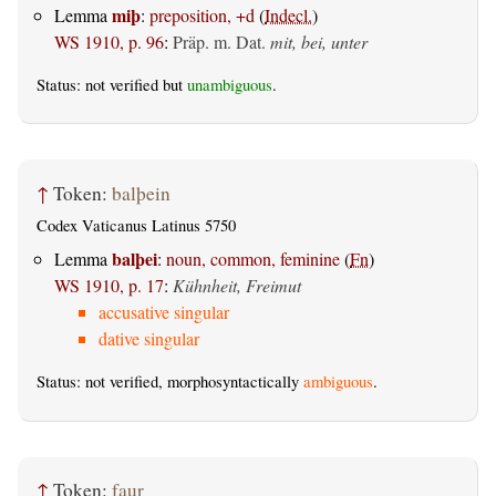
miþ
Lemma
:
preposition, +d
(
Indecl.
)
WS 1910, p. 96
:
Präp. m. Dat.
mit, bei, unter
Status: not verified but
unambiguous
.
↑
Token:
balþein
Codex Vaticanus Latinus 5750
balþei
Lemma
:
noun, common, feminine
(
Fn
)
WS 1910, p. 17
:
Kühnheit, Freimut
accusative singular
dative singular
Status: not verified, morphosyntactically
ambiguous
.
↑
Token:
faur