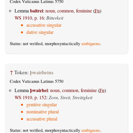
Codex Vaticanus Latinus 5750
baitrei
Lemma
:
noun, common, feminine
(
Fn
)
WS 1910, p. 16
:
Bitterkeit
accusative singular
dative singular
Status: not verified, morphosyntactically
ambiguous
.
↑
Token:
þwairheins
Codex Vaticanus Latinus 5750
þwairhei
Lemma
:
noun, common, feminine
(
Fn
)
WS 1910, p. 152
:
Zorn, Streit, Streitigkeit
genitive singular
nominative plural
accusative plural
Status: not verified, morphosyntactically
ambiguous
.