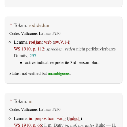
↑
Token:
rodidedun
Codex Vaticanus Latinus 5750
rodjan
Lemma
:
verb
(
sw.V.1-i
)
WS 1910, p. 112
:
sprechen, reden
nicht perfektivierbares
Durativ,
297
active indicative preterite 3rd person plural
Status: not verified but
unambiguous
.
↑
Token:
in
Codex Vaticanus Latinus 5750
in
Lemma
:
preposition, +adg
(
Indecl.
)
WS 1910, p. 66
:
I.
m. Dativ
in, auf, an, unter
Ruhe — II.