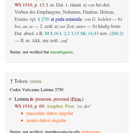
WS 1910, p. 13
:
I.
m. Dat.
1.
räuml.
a)
von
bei den
Verben des Empfangens, Nehmens, Findens, Hörens,
Essens, vgl.
§ 270
:
at guda uslaisida
:
von G. belehrt
— b)
bei, an zu
— 2.
zeitl.
a)
zur Zeit, unter
— b) häufig beim
Dat. absol. z.B.
M 8,16
L 2,2
3,15
Mc 14,43
usw. (
260.2
)
— II.
m. Akk. nur zeitl.
:
auf
Status: not verified but
unambiguous
.
↑
Token:
imma
Codex Vaticanus Latinus 5750
is
Lemma
:
pronoun, personal
(
Pron.
)
WS 1910, p. 69
:
Anaphor. Pron.
‘
er, der
’
masculine dative singular
neuter dative singular
Status: not verified, morphosyntactically
ambiguous
.