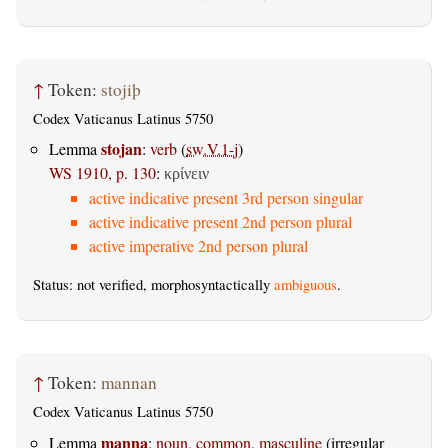
↑
Token:
stojiþ
Codex Vaticanus Latinus 5750
stojan
Lemma
:
verb
(
sw.V.1-j
)
WS 1910, p. 130
:
κρίνειν
active indicative present 3rd person singular
active indicative present 2nd person plural
active imperative 2nd person plural
Status: not verified, morphosyntactically
ambiguous
.
↑
Token:
mannan
Codex Vaticanus Latinus 5750
manna
Lemma
:
noun, common, masculine
(irregular