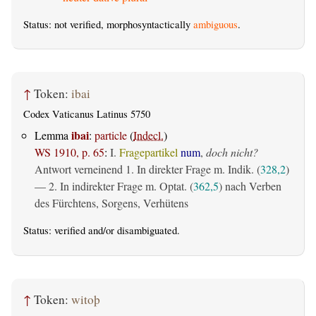
Status: not verified, morphosyntactically
ambiguous
.
↑
Token:
ibai
Codex Vaticanus Latinus 5750
ibai
Lemma
:
particle
(
Indecl.
)
WS 1910, p. 65
:
I.
Fragepartikel
num
,
doch nicht?
Antwort verneinend 1. In direkter Frage m. Indik. (
328,2
)
— 2. In indirekter Frage m. Optat. (
362,5
) nach Verben
des Fürchtens, Sorgens, Verhütens
Status:
verified
and/or disambiguated.
↑
Token:
witoþ