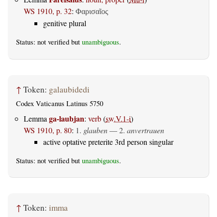
WS 1910, p. 32
:
Φαρισαῖος
genitive plural
Status: not verified but
unambiguous
.
↑
Token:
galaubidedi
Codex Vaticanus Latinus 5750
ga-laubjan
Lemma
:
verb
(
sw.V.1-i
)
WS 1910, p. 80
:
1.
glauben
— 2.
anvertrauen
active optative preterite 3rd person singular
Status: not verified but
unambiguous
.
↑
Token:
imma