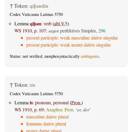
↑
Token:
qiþandin
Codex Vaticanus Latinus 5750
qiþan
Lemma
:
verb
(
abl.V.5
)
WS 1910, p. 107
:
sagen
perfektives Simplex,
296
present participle: weak masculine dative singular
present participle: weak neuter dative singular
Status: not verified, morphosyntactically
ambiguous
.
↑
Token:
im
Codex Vaticanus Latinus 5750
is
Lemma
:
pronoun, personal
(
Pron.
)
WS 1910, p. 69
:
Anaphor. Pron.
‘
er, der
’
masculine dative plural
feminine dative plural
neuter dative plural