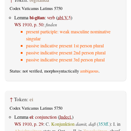
Codex Vaticanus Latinus 5750
bi-gitan
Lemma
:
verb
(
abl.V.5
)
WS 1910, p. 50
:
finden
present participle: weak masculine nominative
singular
passive indicative present 1st person plural
passive indicative present 2nd person plural
passive indicative present 3rd person plural
Status: not verified, morphosyntactically
ambiguous
.
↑
Token:
ei
Codex Vaticanus Latinus 5750
ei
Lemma
:
conjunction
(
Indecl.
)
WS 1910, p. 29
:
C.
Konjunktion
damit, daß
(
353ff.
): I. in
Absichtssätzen
stets m. Opt. — II. in
Zwecksätzen
, ebenf.