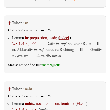
↑
Token:
in
Codex Vaticanus Latinus 5750
in
Lemma
:
preposition, +adg
(
Indecl.
)
WS 1910, p. 66
:
I.
m. Dativ
in, auf, an, unter
Ruhe — II.
m. Akkusativ
in, auf, nach, zu
Richtung — III.
m. Genitiv
wegen, um __ willen, für, durch
Status: not verified but
unambiguous
.
↑
Token:
naht
Codex Vaticanus Latinus 5750
nahts
Lemma
:
noun, common, feminine
(
Fkons
)
WS 1910, p. 98
:
Nacht