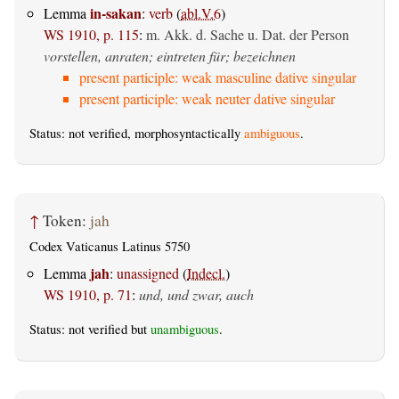
in-sakan
Lemma
:
verb
(
abl.V.6
)
WS 1910, p. 115
:
m. Akk. d. Sache u. Dat. der Person
vorstellen, anraten; eintreten für; bezeichnen
present participle: weak masculine dative singular
present participle: weak neuter dative singular
Status: not verified, morphosyntactically
ambiguous
.
↑
Token:
jah
Codex Vaticanus Latinus 5750
jah
Lemma
:
unassigned
(
Indecl.
)
WS 1910, p. 71
:
und, und zwar, auch
Status: not verified but
unambiguous
.