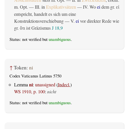
m. Opt. — III. in
Explikativsätzen
— IV. Wo
ei
dem gr.
εἰ
entspricht, handelt es sich um eine
Konstruktionsverschiebung — V.
ei
vor direkter Rede wie
gr.
ist Gräzismus
J 18,9
ὅτι
Status: not verified but
unambiguous
.
↑
Token:
ni
Codex Vaticanus Latinus 5750
ni
Lemma
:
unassigned
(
Indecl.
)
WS 1910, p. 100
:
nicht
Status: not verified but
unambiguous
.