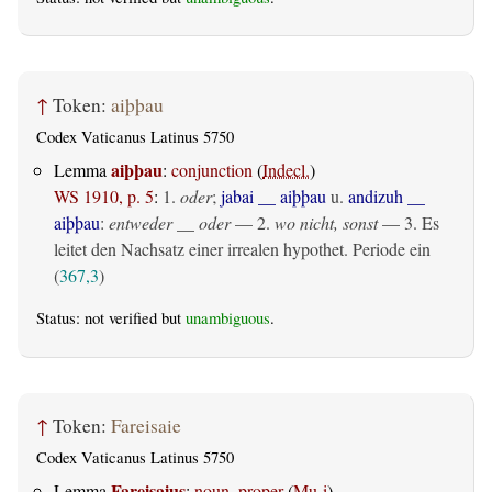
↑
Token:
aiþþau
Codex Vaticanus Latinus 5750
aiþþau
Lemma
:
conjunction
(
Indecl.
)
WS 1910, p. 5
:
1.
oder
;
jabai __ aiþþau
u.
andizuh __
aiþþau
:
entweder __ oder
— 2.
wo nicht, sonst
— 3. Es
leitet den Nachsatz einer irrealen hypothet. Periode ein
(
367,3
)
Status: not verified but
unambiguous
.
↑
Token:
Fareisaie
Codex Vaticanus Latinus 5750
Fareisaius
Lemma
:
noun, proper
(
Mu-i
)