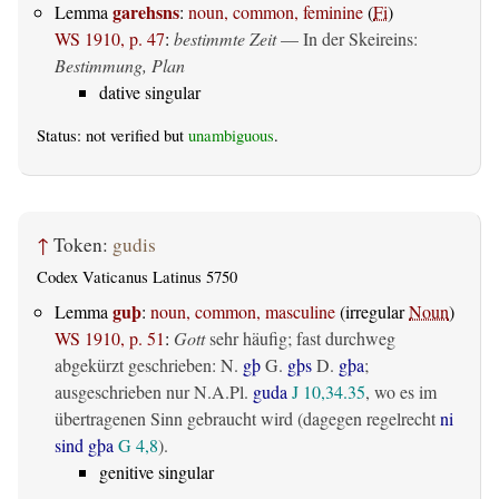
garehsns
Lemma
:
noun, common, feminine
(
Fi
)
WS 1910, p. 47
:
bestimmte Zeit
— In der Skeireins:
Bestimmung, Plan
dative singular
Status: not verified but
unambiguous
.
↑
Token:
gudis
Codex Vaticanus Latinus 5750
guþ
Lemma
:
noun, common, masculine
(irregular
Noun
)
WS 1910, p. 51
:
Gott
sehr häufig; fast durchweg
abgekürzt geschrieben: N.
gþ
G.
gþs
D.
gþa
;
ausgeschrieben nur N.A.Pl.
guda
J 10,34.35
, wo es im
übertragenen Sinn gebraucht wird (dagegen regelrecht
ni
sind gþa
G 4,8
).
genitive singular