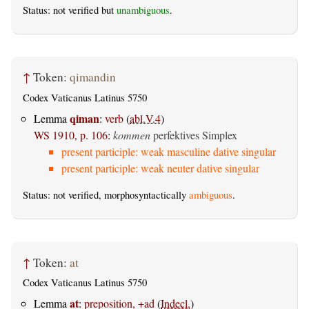
Status: not verified but
unambiguous
.
↑
Token:
qimandin
Codex Vaticanus Latinus 5750
qiman
Lemma
:
verb
(
abl.V.4
)
WS 1910, p. 106
:
kommen
perfektives Simplex
present participle: weak masculine dative singular
present participle: weak neuter dative singular
Status: not verified, morphosyntactically
ambiguous
.
↑
Token:
at
Codex Vaticanus Latinus 5750
at
Lemma
:
preposition, +ad
(
Indecl.
)