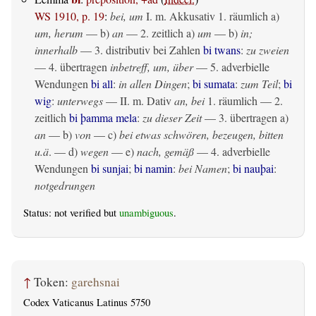
WS 1910, p. 19
:
bei, um
I.
m. Akkusativ
1.
räumlich
a)
um, herum
— b)
an
— 2.
zeitlich
a)
um
— b)
in;
innerhalb
— 3. distributiv bei Zahlen
bi twans
:
zu zweien
— 4.
übertragen
inbetreff, um, über
— 5. adverbielle
Wendungen
bi all
:
in allen Dingen
;
bi sumata
:
zum Teil
;
bi
wig
:
unterwegs
— II.
m. Dativ
an, bei
1.
räumlich
— 2.
zeitlich
bi þamma mela
:
zu dieser Zeit
— 3.
übertragen
a)
an
— b)
von
— c)
bei etwas schwören, bezeugen, bitten
u.ä
. — d)
wegen
— e)
nach, gemäß
— 4. adverbielle
Wendungen
bi sunjai
;
bi namin
:
bei Namen
;
bi nauþai
:
notgedrungen
Status: not verified but
unambiguous
.
↑
Token:
garehsnai
Codex Vaticanus Latinus 5750