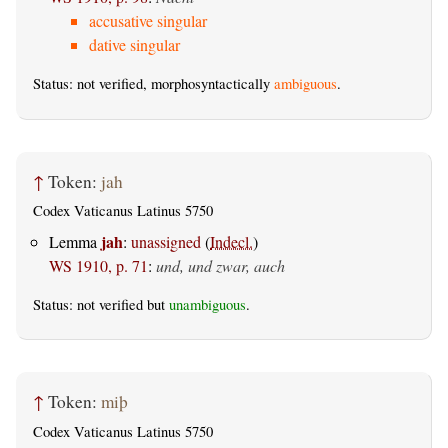
accusative singular
dative singular
Status: not verified, morphosyntactically
ambiguous
.
↑
Token:
jah
Codex Vaticanus Latinus 5750
jah
Lemma
:
unassigned
(
Indecl.
)
WS 1910, p. 71
:
und, und zwar, auch
Status: not verified but
unambiguous
.
↑
Token:
miþ
Codex Vaticanus Latinus 5750