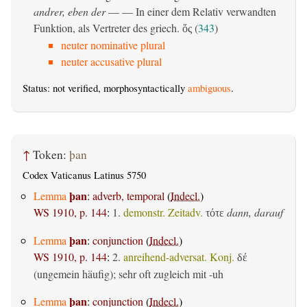
andrer, eben der
— — In einer dem Relativ verwandten
Funktion, als Vertreter des griech.
(
343
)
ὅς
neuter nominative plural
neuter accusative plural
Status: not verified, morphosyntactically
ambiguous
.
↑
Token:
þan
Codex Vaticanus Latinus 5750
þan
Lemma
:
adverb, temporal
(
Indecl.
)
WS 1910, p. 144
:
1.
demonstr. Zeitadv.
dann, darauf
τότε
þan
Lemma
:
conjunction
(
Indecl.
)
WS 1910, p. 144
:
2.
anreihend-adversat. Konj.
δέ
(ungemein häufig); sehr oft zugleich mit -uh
þan
Lemma
:
conjunction
(
Indecl.
)