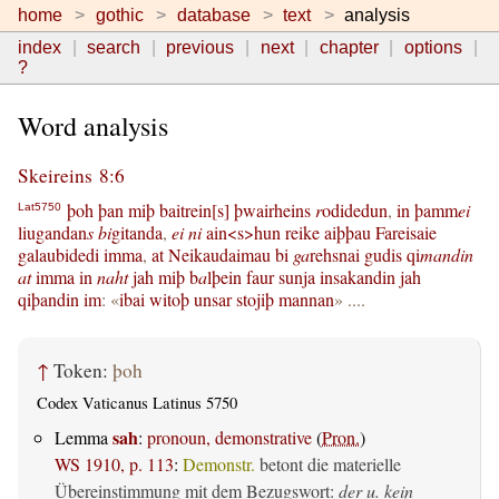
home
gothic
database
text
analysis
index
search
previous
next
chapter
options
?
Word analysis
Skeireins 8:6
þoh
þan
miþ
baitrein[s]
þwairheins
r
odidedun
,
in
þamm
ei
Lat5750
liugandan
s
bi
gitanda
,
ei
ni
ain<s>hun
reike
aiþþau
Fareisaie
galaubidedi
imma
,
at
Neikaudaimau
bi
ga
rehsnai
gudis
qi
mandin
at
imma
in
naht
jah
miþ
b
a
lþein
faur
sunja
insakandin
jah
qiþandin
im
: «
ibai
witoþ
unsar
stojiþ
mannan
» ....
↑
Token:
þoh
Codex Vaticanus Latinus 5750
sah
Lemma
:
pronoun, demonstrative
(
Pron.
)
WS 1910, p. 113
:
Demonstr.
betont die materielle
Übereinstimmung mit dem Bezugswort:
der u. kein