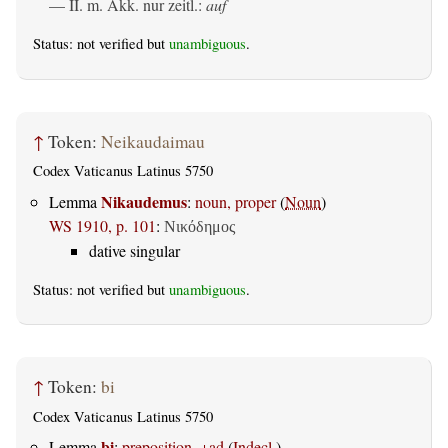
— II.
m. Akk. nur zeitl.
:
auf
Status: not verified but
unambiguous
.
↑
Token:
Neikaudaimau
Codex Vaticanus Latinus 5750
Nikaudemus
Lemma
:
noun, proper
(
Noun
)
WS 1910, p. 101
:
Νικόδημος
dative singular
Status: not verified but
unambiguous
.
↑
Token:
bi
Codex Vaticanus Latinus 5750
bi
Lemma
:
preposition, +ad
(
Indecl.
)